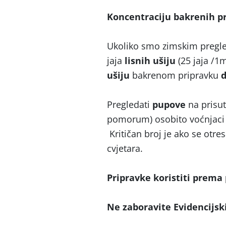
Koncentraciju bakrenih pr
Ukoliko smo zimskim pregl
jaja
lisnih ušiju
(25 jaja /1
ušiju
bakrenom pripravku
d
Pregledati
pupove
na prisu
pomorum) osobito voćnjaci 
Kritičan broj je ako se otr
cvjetara.
Pripravke koristiti prema
Ne zaboravite Evidencijski 