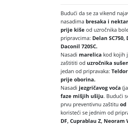
Budući da se za vikend naja
nasadima
bresaka i
nekta
prije kiše
od uzročnika bol
pripravcima:
Delan SC750, 
Daconil 720SC.
Nasadi
marelica
kod kojih 
zaštititi od
uzročnika sušenj
jedan od pripravaka:
Teldor
prije oborina.
Nasadi
jezgričavog voća
(ja
faze mišjih ušiju
. Budući 
prvu preventivnu zaštitu
od 
koristeći se jednim od prip
DF, Cuprablau Z, Neoram 