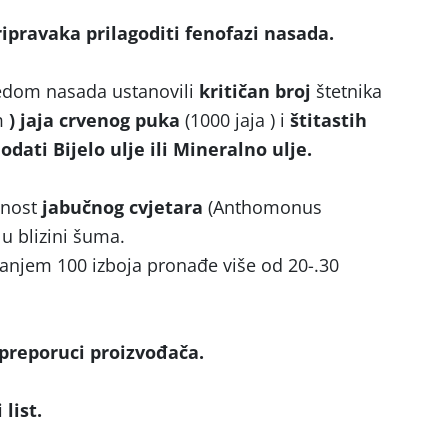
ipravaka prilagoditi fenofazi nasada.
edom nasada ustanovili
kritičan broj
štetnika
m
) jaja crvenog puka
(1000 jaja ) i
štitastih
odati Bijelo ulje ili Mineralno ulje.
tnost
jabučnog cvjetara
(Anthomonus
u blizini šuma.
esanjem 100 izboja pronađe više od 20-.30
 preporuci proizvođača.
list.