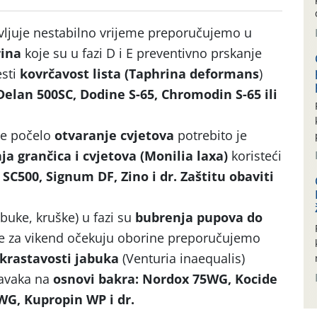
vljuje nestabilno vrijeme preporučujemo u
rina
koje su u fazi D i E preventivno prskanje
esti
kovrčavost lista (Taphrina deformans
)
Delan 500SC, Dodine S-65, Chromodin S-65 ili
je počelo
otvaranje cvjetova
potrebito je
a grančica i cvjetova (Monilia laxa)
koristeći
 SC500, Signum DF, Zino i dr. Zaštitu obaviti
buke, kruške) u fazi su
bubrenja pupova do
se za vikend očekuju oborine preporučujemo
krastavosti
jabuka
(Venturia inaequalis)
ravaka na
osnovi bakra: Nordox 75WG, Kocide
WG, Kupropin WP i dr.