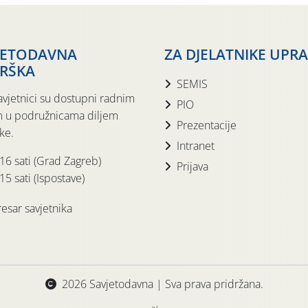
JETODAVNA
ZA DJELATNIKE UPR
RŠKA
SEMIS
avjetnici su dostupni radnim
PIO
 u podružnicama diljem
Prezentacije
ke.
Intranet
 16 sati (Grad Zagreb)
Prijava
15 sati (Ispostave)
esar savjetnika
2026 Savjetodavna | Sva prava pridržana.