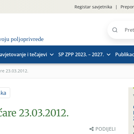
Registar savjetnika
Prepor
Pretraži
stranice
avjetovanje i tečajevi
SP ZPP 2023. – 2027.
Publikac
are 23.03.2012.
ska
ćare 23.03.2012.
PODIJELI