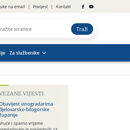
uke na email
Povijest
Kontakt
Traži
ije
Za službenike
VEZANE VIJESTI
Obavijest vinogradarima
Bjelovarsko-bilogorske
županije
Vruće i sparno vrijeme
prevladavalo je posljednjih 14