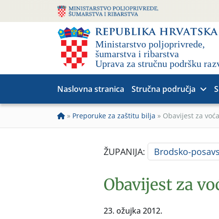
Naslovna stranica
Stručna područja
S
»
Preporuke za zaštitu bilja
»
Obavijest za voć
ŽUPANIJA:
Brodsko-posav
Obavijest za vo
23. ožujka 2012.