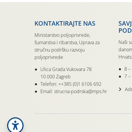
KONTAKTIRAJTE NAS
SAV
POD
Ministarstvo poljoprivrede,
Naši s
šumarstva i ribarstva, Uprava za
danom
stručnu podršku razvoju
Hrvats
poljoprivrede
8 –
Ulica Grada Vukovara 78
7 – 
10 000 Zagreb
Telefon: ++385 (0)1 6106 692
Adr
Email: strucna-podrska@mps.hr