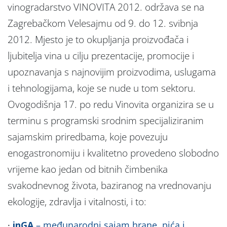
vinogradarstvo VINOVITA 2012. održava se na
Zagrebačkom Velesajmu od 9. do 12. svibnja
2012. Mjesto je to okupljanja proizvođača i
ljubitelja vina u cilju prezentacije, promocije i
upoznavanja s najnovijim proizvodima, uslugama
i tehnologijama, koje se nude u tom sektoru.
Ovogodišnja 17. po redu Vinovita organizira se u
terminu s programski srodnim specijaliziranim
sajamskim priredbama, koje povezuju
enogastronomiju i kvalitetno provedeno slobodno
vrijeme kao jedan od bitnih čimbenika
svakodnevnog života, baziranog na vrednovanju
ekologije, zdravlja i vitalnosti, i to:
·
inGA
– međunarodni sajam hrane, pića i