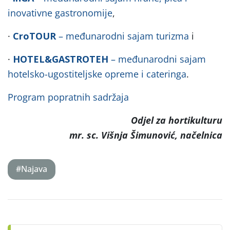
inovativne gastronomije
,
·
CroTOUR
– međunarodni sajam turizma
i
·
HOTEL&GASTROTEH
– međunarodni sajam
hotelsko-ugostiteljske opreme i cateringa
.
Program popratnih sadržaja
Odjel za hortikulturu
mr. sc. Višnja Šimunović, načelnica
#Najava
Post
navigation