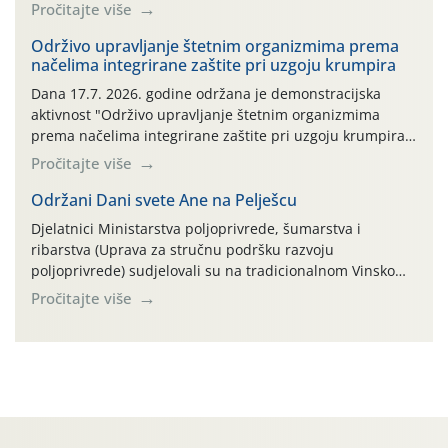
ambalaža drugih proizvoda koji nisu sredstva za zaštitu
Pročitajte više
bilja (npr. ambalaža od mineralnih gnojiva,) se ne
prihvaća. Korisnicima je osiguran besplatni povrat
Održivo upravljanje štetnim organizmima prema
načelima integrirane zaštite pri uzgoju krumpira
prazne ambalaže isključivo ovih tvrtki: AGROCHEM-MAKS,
AGRONOM, ALBAUGH TKI* (PINUS […]
Dana 17.7. 2026. godine održana je demonstracijska
aktivnost "Održivo upravljanje štetnim organizmima
prema načelima integrirane zaštite pri uzgoju krumpira"
na pokusnom polju "Poredje", kraj naselja Belica (ARKOD
Pročitajte više
parcela ID 2445031) (središnji dio Međimurske županije).
Održani Dani svete Ane na Pelješcu
Djelatnici Ministarstva poljoprivrede, šumarstva i
ribarstva (Uprava za stručnu podršku razvoju
poljoprivrede) sudjelovali su na tradicionalnom Vinskom
forumu, održanom 24.07.2026. godine u Domu vinarske
Pročitajte više
tradicije u Putnikovićima na poluotoku Pelješcu, u
organizaciji PZ Putniković, Zadružni savez Dalmacije,
Udruga Dalmika i općina Ston. Manifestacija, koja se već
sedmu godinu zaredom održava u sklopu proslave Dana
svete […]