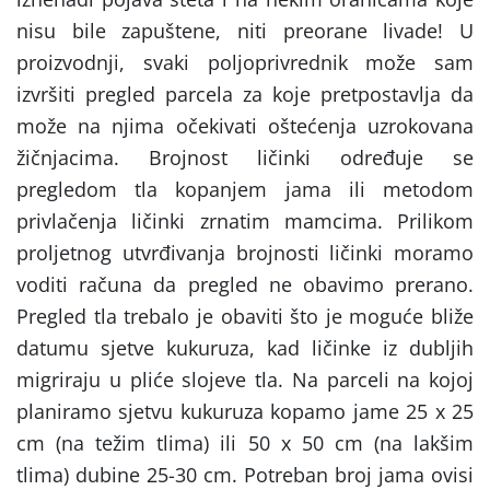
nisu bile zapuštene, niti preorane livade! U
proizvodnji, svaki poljoprivrednik može sam
izvršiti pregled parcela za koje pretpostavlja da
može na njima očekivati oštećenja uzrokovana
žičnjacima. Brojnost ličinki određuje se
pregledom tla kopanjem jama ili metodom
privlačenja ličinki zrnatim mamcima. Prilikom
proljetnog utvrđivanja brojnosti ličinki moramo
voditi računa da pregled ne obavimo prerano.
Pregled tla trebalo je obaviti što je moguće bliže
datumu sjetve kukuruza, kad ličinke iz dubljih
migriraju u pliće slojeve tla. Na parceli na kojoj
planiramo sjetvu kukuruza kopamo jame 25 x 25
cm (na težim tlima) ili 50 x 50 cm (na lakšim
tlima) dubine 25-30 cm. Potreban broj jama ovisi