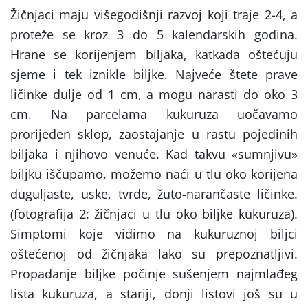
Žičnjaci maju višegodišnji razvoj koji traje 2-4, a
proteže se kroz 3 do 5 kalendarskih godina.
Hrane se korijenjem biljaka, katkada oštećuju
sjeme i tek iznikle biljke. Najveće štete prave
ličinke dulje od 1 cm, a mogu narasti do oko 3
cm. Na parcelama kukuruza uočavamo
prorijeđen sklop, zaostajanje u rastu pojedinih
biljaka i njihovo venuće. Kad takvu «sumnjivu»
biljku iščupamo, možemo naći u tlu oko korijena
duguljaste, uske, tvrde, žuto-narančaste ličinke.
(fotografija 2: žičnjaci u tlu oko biljke kukuruza).
Simptomi koje vidimo na kukuruznoj biljci
oštećenoj od žičnjaka lako su prepoznatljivi.
Propadanje biljke počinje sušenjem najmlađeg
lista kukuruza, a stariji, donji listovi još su u