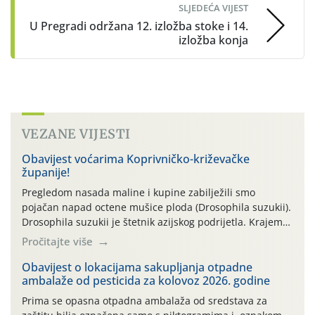
SLJEDEĆA VIJEST
U Pregradi održana 12. izložba stoke i 14.
izložba konja
VEZANE VIJESTI
Obavijest voćarima Koprivničko-križevačke
županije!
Pregledom nasada maline i kupine zabilježili smo
pojačan napad octene mušice ploda (Drosophila suzukii).
Drosophila suzukii je štetnik azijskog podrijetla. Krajem
2010. godine prvi puta je registriran u Hrvatskoj, a u
Pročitajte više
rujnu 2016. godine na našem su području zabilježene
gospodarski važne štete. Riječ je o štetniku vrlo sličnom
Obavijest o lokacijama sakupljanja otpadne
ambalaže od pesticida za kolovoz 2026. godine
dobro poznatoj vinskoj mušici, no za razliku […]
Prima se opasna otpadna ambalaža od sredstava za