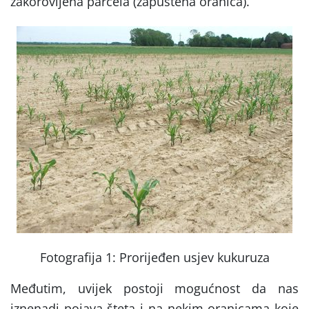
zakorovljena parcela (zapuštena oranica).
Fotografija 1: Prorijeđen usjev kukuruza
Međutim, uvijek postoji mogućnost da nas
iznenadi pojava šteta i na nekim oranicama koje