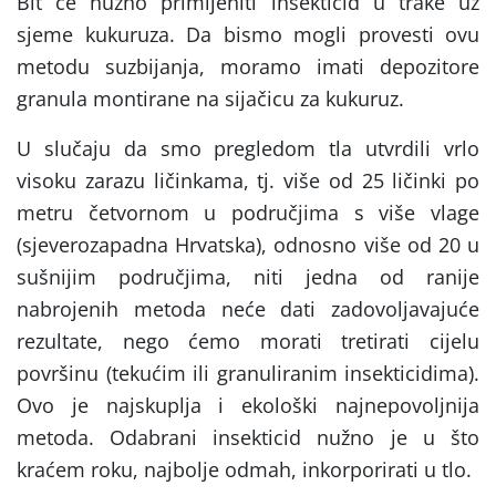
Bit će nužno primijeniti insekticid u trake uz
sjeme kukuruza. Da bismo mogli provesti ovu
metodu suzbijanja, moramo imati depozitore
granula montirane na sijačicu za kukuruz.
U slučaju da smo pregledom tla utvrdili vrlo
visoku zarazu ličinkama, tj. više od 25 ličinki po
metru četvornom u područjima s više vlage
(sjeverozapadna Hrvatska), odnosno više od 20 u
sušnijim područjima, niti jedna od ranije
nabrojenih metoda neće dati zadovoljavajuće
rezultate, nego ćemo morati tretirati cijelu
površinu (tekućim ili granuliranim insekticidima).
Ovo je najskuplja i ekološki najnepovoljnija
metoda. Odabrani insekticid nužno je u što
kraćem roku, najbolje odmah, inkorporirati u tlo.