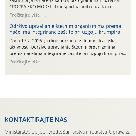
zaštitu bilja označena samo s piktogramima i oznakom
CROCPA EKO MODEL: Transportna ambalaža kao i
ambalaža drugih proizvoda koji nisu sredstva za zaštitu
Pročitajte više
bilja (npr. ambalaža od mineralnih gnojiva,) se ne
prihvaća. Korisnicima je osiguran besplatni povrat
Održivo upravljanje štetnim organizmima prema
načelima integrirane zaštite pri uzgoju krumpira
prazne ambalaže isključivo ovih tvrtki: AGROCHEM-MAKS,
AGRONOM, ALBAUGH TKI* (PINUS […]
Dana 17.7. 2026. godine održana je demonstracijska
aktivnost "Održivo upravljanje štetnim organizmima
prema načelima integrirane zaštite pri uzgoju krumpira"
na pokusnom polju "Poredje", kraj naselja Belica (ARKOD
Pročitajte više
parcela ID 2445031) (središnji dio Međimurske županije).
KONTAKTIRAJTE NAS
Ministarstvo poljoprivrede, šumarstva i ribarstva, Uprava za