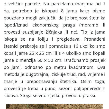
o veličini parcele. Na parcelama manjima od 1
ha, potrebno je iskopati 8 jama kako bismo
pouzdano mogli zaključiti da je brojnost štetnika
ispod/iznad ekonomskog praga (moramo li
provesti suzbijanje žičnjaka ili ne). Tlo iz jama
iskopa se na foliju i pregledava. Pronađeni
štetnici prebroje se i pomnože s 16 ukoliko smo
kopali jame 25 x 25 cm ili s 4 ukoliko smo kopali
jame dimenzija 50 x 50 cm. Izračunamo prosjek
po jami, odnosno po metru kvadratnom. Ova
metoda je dugotrajna, iziskuje trud, rad, vrijeme i
znanje u prepoznavanju štetnika. Osim toga,
provesti je treba u punoj sezoni poljoprivrednih
radova. Stoga se vrlo rijetko provodi u praksi.