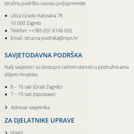
stručnu podršku razvoju poljoprivrede
Ulica Grada Vukovara 78
10 000 Zagreb
Telefon: ++385 (0)1 6106 692
Email: strucna-podrska@mps.hr
SAVJETODAVNA PODRŠKA
Naši savjetnici su dostupni radnim danom u podružnicama
diljem Hrvatske.
8 – 16 sati (Grad Zagreb)
7 – 15 sati (Ispostave)
Adresar savjetnika
ZA DJELATNIKE UPRAVE
SEMIS