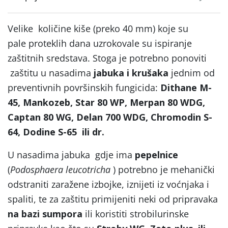
Velike količine kiše (preko 40 mm) koje su
pale proteklih dana uzrokovale su ispiranje
zaštitnih sredstava. Stoga je potrebno ponoviti
zaštitu u nasadima
jabuka i krušaka
jednim od
preventivnih površinskih fungicida:
Dithane M-
45, Mankozeb, Star 80 WP, Merpan 80 WDG,
Captan 80 WG, Delan 700 WDG, Chromodin S-
64, Dodine S-65 ili dr.
U nasadima jabuka gdje ima
pepelnice
(
Podosphaera leucotricha
) potrebno je mehanički
odstraniti zaražene izbojke, iznijeti iz voćnjaka i
spaliti, te za zaštitu primijeniti neki od pripravaka
na bazi sumpora
ili koristiti strobilurinske