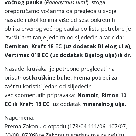
voćnog pauka
(
Panonychus ulmi
), stoga
preporučamo voćarima da pregledaju svoje
nasade i ukoliko ima više od šest pokretnih
oblika crvenog voćnog pauka po listu potrebno je
izvršiti tretiranje jednim od sljedećih akaricida:
Demitan, Kraft 18 EC (uz dodatak Bijelog ulja),
Vertimec 018 EC (uz dodatak Bijelog ulja) ili dr.
Nasade krušaka je potrebno pregledati na
prisutnost
kruškine buhe
. Prema potrebi za
zaštitu koristiti jedan od slijedećih
već spomenutih pripravaka:
Nomolt, Rimon 10
EC ili Kraft 18 EC
uz dodatak
mineralnog ulja.
Napomena:
Prema Zakonu o otpadu (178/04,111/06, 107/07,
60/08, 87/09) te Zakonu o sredstvima za zaštitu