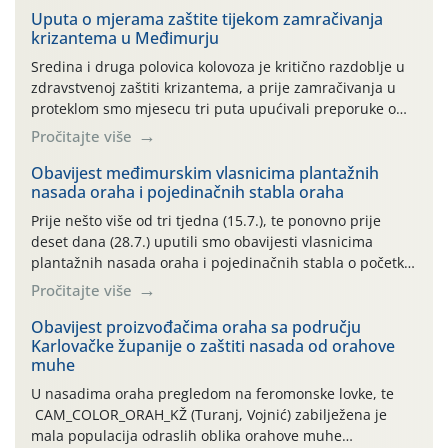
Uputa o mjerama zaštite tijekom zamračivanja
krizantema u Međimurju
Sredina i druga polovica kolovoza je kritično razdoblje u
zdravstvenoj zaštiti krizantema, a prije zamračivanja u
proteklom smo mjesecu tri puta upućivali preporuke o
preventivnim mjerama zaštite krizantema od najčešćih
Pročitajte više
uzročnika bolesti, štetnika i fito-fagnih grinja (23.7., 14.7.,
06.7.)! Na početku ovog mjeseca je zabilježeno je
Obavijest međimurskim vlasnicima plantažnih
nasada oraha i pojedinačnih stabla oraha
povijesno i ekstremno vruće meteorološko razdoblje, uz
najviše temperature […]
Prije nešto više od tri tjedna (15.7.), te ponovno prije
deset dana (28.7.) uputili smo obavijesti vlasnicima
plantažnih nasada oraha i pojedinačnih stabla o početku
leta i ovogodišnjoj potrebi usmjerenog suzbijanja
Pročitajte više
orahove muhe (Rhagoletis completa)! Već dvanaest dana
traje drugi ovogodišnji “toplinski udar”, koji naročito
Obavijest proizvođačima oraha sa području
Karlovačke županije o zaštiti nasada od orahove
izražen zadnja šest dana (31.7.-05.8.), jer najviše
muhe
temperature zraka svakodnevno […]
U nasadima oraha pregledom na feromonske lovke, te
CAM_COLOR_ORAH_KŽ (Turanj, Vojnić) zabilježena je
mala populacija odraslih oblika orahove muhe