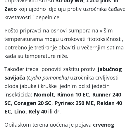
pripravke kao što su
Stroby WG, Zato plus ili
Zato
koji ujedno djeluju protiv uzročnika čađave
krastavosti i pepelnice.
Pošto pripravci na osnovi sumpora na višim
temperaturama mogu uzrokovati fitotoksičnost ,
potrebno je tretiranje obaviti u večernjim satima
kada su temperature niže.
Također treba ponoviti zaštitu protiv
jabučnog
savijača
(
Cydia pomonella)
uzročnika crvljivosti
ploda jabuke i kruške jednim od slijedećih
insekticida:
Nomolt, Rimon 10 EC, Runner 240
SC, Coragen 20 SC
,
Pyrinex 250 ME, Reldan 40
EC, Lino, Rely 40
ili dr.
Obilaskom terena uočena je pojava
crvenog