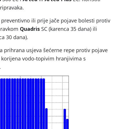
pripravaka.
reventivno ili prije jače pojave bolesti protiv
ripravkom
Quadris
SC (karenca 35 dana) ili
ca 30 dana).
na prihrana usjeva šećerne repe protiv pojave
g korijena vodo-topivim hranjivima s
.