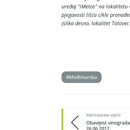
uređaj "iMetos" na lokalitetu
pjegavosti lišća cikle pronađ
(slika desno, lokalitet Totove
#Međimurska
Post
navigation
PRETHODNA VIJEST
Obavijest vinograd
26.06.2012.