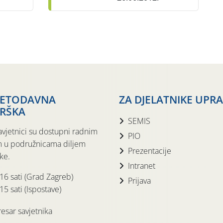
JETODAVNA
ZA DJELATNIKE UPR
RŠKA
SEMIS
avjetnici su dostupni radnim
PIO
 u podružnicama diljem
Prezentacije
ke.
Intranet
 16 sati (Grad Zagreb)
Prijava
15 sati (Ispostave)
esar savjetnika