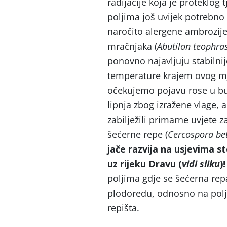
radijacije koja je proteklog
poljima još uvijek potrebno o
naročito alergene ambrozije
mračnjaka (
Abutilon teophras
ponovno najavljuju stabilnij
temperature krajem ovog mje
očekujemo pojavu rose u bu
lipnja zbog izražene vlage,
zabilježili primarne uvjete z
šećerne repe (
Cercospora
be
jače razvija na usjevima st
uz rijeku Dravu (
vidi sliku
)
poljima gdje se šećerna re
plodoredu, odnosno na polj
repišta.