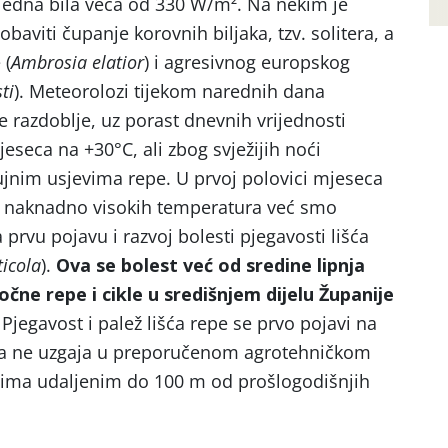
 tjedna bila veća od 330 W/m². Na nekim je
baviti čupanje korovnih biljaka, tzv. solitera, a
 (
Ambrosia elatior
) i agresivnog europskog
ti
). Meteorolozi tijekom narednih dana
e razdoblje, uz porast dnevnih vrijednosti
seca na +30°C, ali zbog svježijih noći
jnim usjevima repe. U prvoj polovici mjeseca
 a naknadno visokih temperatura već smo
a prvu pojavu i razvoj bolesti pjegavosti lišća
ticola
).
Ova se bolest već od sredine lipnja
očne repe i cikle u središnjem dijelu Županije
!
Pjegavost i palež lišća repe se prvo pojavi na
pa ne uzgaja u preporučenom agrotehničkom
ima udaljenim do 100 m od prošlogodišnjih