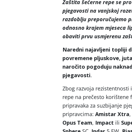
Zaštita šećerne repe se pr
pjegavosti na vanjskoj rozet
razdoblju preporučujemo pr
odnosno krajem mjeseca lipn
obaviti prvu usmjerenu zašt
Naredni najavljeni topliji
d
povremene pljuskove, jutar
naročito pogoduju naknadn
pjegavosti
.
Zbog razvoja rezistentnosti 
repe na prečesto korištene 
pripravaka za suzbijanje pj
pripravcima:
Amistar Xtra
Opus Team
,
Impact
ili
Sup
Sphere
SC,
Indar
5 EW,
Ria