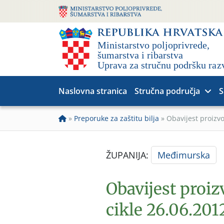
Naslovna stranica
Stručna područja
S
»
Preporuke za zaštitu bilja
»
Obavijest proizv
ŽUPANIJA:
Međimurska
Obavijest proiz
cikle 26.06.201