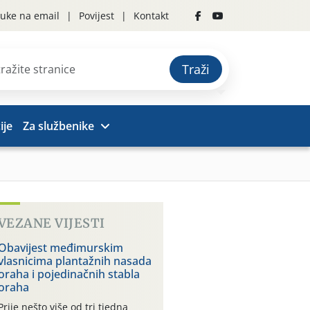
uke na email
Povijest
Kontakt
Traži
ije
Za službenike
VEZANE VIJESTI
Obavijest međimurskim
vlasnicima plantažnih nasada
oraha i pojedinačnih stabla
oraha
Prije nešto više od tri tjedna