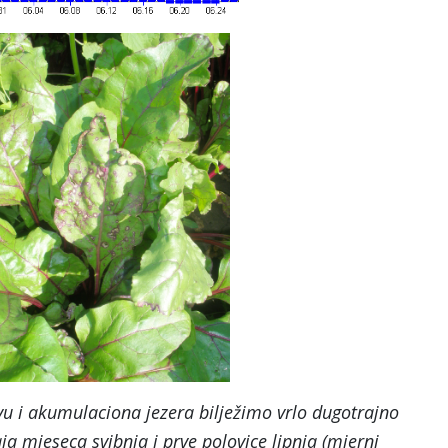
vu i akumulaciona jezera bilježimo vrlo dugotrajno
ja mjeseca svibnja i prve polovice lipnja (mjerni