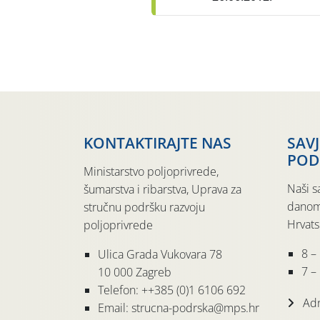
KONTAKTIRAJTE NAS
SAV
POD
Ministarstvo poljoprivrede,
Naši s
šumarstva i ribarstva, Uprava za
danom
stručnu podršku razvoju
Hrvats
poljoprivrede
8 –
Ulica Grada Vukovara 78
7 – 
10 000 Zagreb
Telefon: ++385 (0)1 6106 692
Adr
Email: strucna-podrska@mps.hr