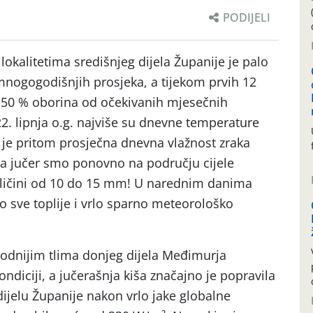
PODIJELI
okalitetima središnjeg dijela Županije je palo
nogogodišnjih prosjeka, a tijekom prvih 12
 50 % oborina od očekivanih mjesečnih
2. lipnja o.g. najviše su dnevne temperature
i je pritom prosječna dnevna vlažnost zraka
na jučer smo ponovno na području cijele
 količini od 10 do 15 mm! U narednim danima
 sve toplije i vrlo sparno meteorološko
lodnijim tlima donjeg dijela Međimurja
diciji, a jučerašnja kiša značajno je popravila
dijelu Županije nakon vrlo jake globalne