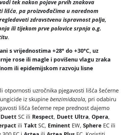
ovodi tek nakon pojave prvih znakova
i lišća
,
pa proizvođačima u narednom
egledavati zdravstvenu ispravnost polja,
ja ili tijekom prve polovice srpnja o.g.
itu
.
ani s vrijednostima +28° do +30°C, uz
nje rose ili magle i povišenu vlagu zraka
om ili epidemijskom razvoju lisne
ili otpornosti uzročnika pjegavosti lišća šećerne
fungicide iz skupine
benzimidazola
, pri odabiru
egavosti lišća šećerne repe prednost dajemo
,
Duett
SC ili
Respect
,
Duett Ultra
,
Opera
,
erpact
ili
Takt
SC,
Eminent
EW,
Sphere
EC ili
s
300 EC i
Artea
ili
Artea Plus
EC. Koristiti