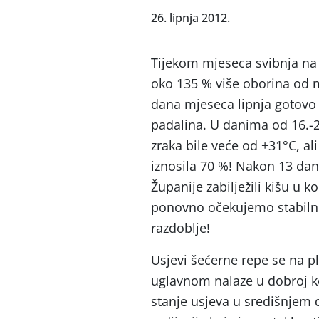
26. lipnja 2012.
Tijekom mjeseca svibnja na l
oko 135 % više oborina od m
dana mjeseca lipnja gotovo
padalina. U danima od 16.-2
zraka bile veće od +31°C, al
iznosila 70 %! Nakon 13 da
Županije zabilježili kišu u
ponovno očekujemo stabilno
razdoblje!
Usjevi šećerne repe se na p
uglavnom nalaze u dobroj kon
stanje usjeva u središnjem 