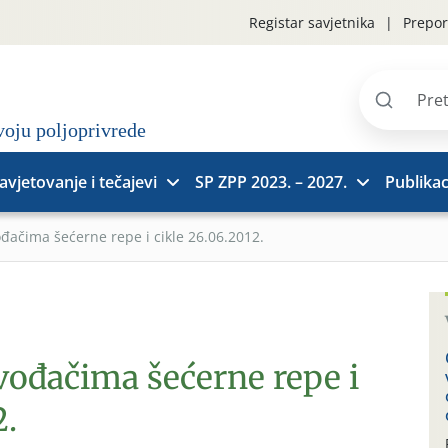
Registar savjetnika
Prepor
Pretraži
stranice
avjetovanje i tečajevi
SP ZPP 2023. – 2027.
Publikac
ođačima šećerne repe i cikle 26.06.2012.
vođačima šećerne repe i
2.