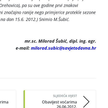
 Orehovica), pa su ove godine prvi znakovi
eni značajno ranije nego primjerice protekle sezone
c na dan 15.6. 2012.) Snimio M.Šubić.
mr.sc. Milorad Šubić, dipl. ing. agr.
e-mail:
milorad.subic@savjetodavna.hr
SLJEDEĆA VIJEST
arima
Obavijest voćarima
26.06.2012.