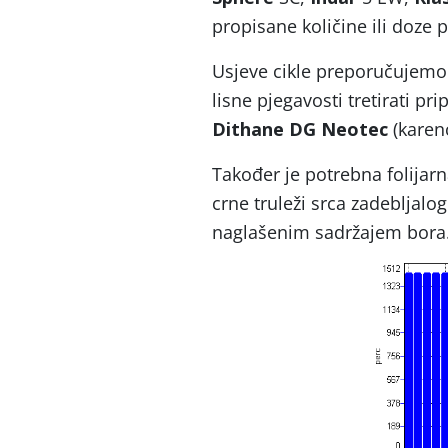
propisane količine ili doze 
Usjeve cikle preporučujemo p
lisne pjegavosti tretirati p
Dithane DG Neotec
(karen
Također je potrebna folijar
crne truleži srca zadebljalo
naglašenim sadržajem bora