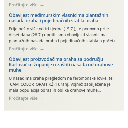
preventivnim mjerama zaštite krizantema od najčešćih
Pročitajte više
uzročnika bolesti, štetnika i fito-fagnih grinja (23.7., 14.7.,
06.7.)! Na početku ovog mjeseca je zabilježeno je
Obavijest međimurskim vlasnicima plantažnih
nasada oraha i pojedinačnih stabla oraha
povijesno i ekstremno vruće meteorološko razdoblje, uz
najviše temperature […]
Prije nešto više od tri tjedna (15.7.), te ponovno prije
deset dana (28.7.) uputili smo obavijesti vlasnicima
plantažnih nasada oraha i pojedinačnih stabla o početku
leta i ovogodišnjoj potrebi usmjerenog suzbijanja
Pročitajte više
orahove muhe (Rhagoletis completa)! Već dvanaest dana
traje drugi ovogodišnji “toplinski udar”, koji naročito
Obavijest proizvođačima oraha sa području
Karlovačke županije o zaštiti nasada od orahove
izražen zadnja šest dana (31.7.-05.8.), jer najviše
muhe
temperature zraka svakodnevno […]
U nasadima oraha pregledom na feromonske lovke, te
CAM_COLOR_ORAH_KŽ (Turanj, Vojnić) zabilježena je
mala populacija odraslih oblika orahove muhe
(Rhagoletis completa). Niska brojnost može se objasniti
Pročitajte više
činjenicom da je riječ o mladim nasadima s vrlo malim
urodom, što je povezano i s manjim brojem prezimjelih
jedinki. U starijim nasadima, na žutim ljepljivim Rebell
pločama s […]