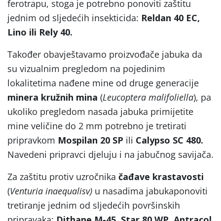
ferotrapu, stoga je potrebno ponoviti zaštitu
jednim od sljedećih insekticida:
Reldan 40 EC,
Lino ili Rely 40.
Također obavještavamo proizvođače jabuka da
su vizualnim pregledom na pojedinim
lokalitetima nađene mine od druge generacije
minera
kružnih mina
(
Leucoptera malifoliella
), pa
ukoliko pregledom nasada jabuka primijetite
mine veličine do 2 mm potrebno je tretirati
pripravkom
Mospilan 20 SP
ili
Calypso SC 480.
Navedeni pripravci djeluju i na jabučnog savijača.
Za zaštitu protiv uzročnika
čađave krastavosti
(
Venturia inaequalisv)
u nasadima jabukaponoviti
tretiranje jednim od sljedećih površinskih
pripravaka:
Dithane M-45, Star 80 WP, Antracol