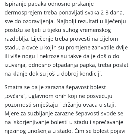
Ispiranje papaka odnosno prskanje
dermosprejem treba ponavljati svaka 2-3 dana,
sve do ozdravljenja. Najbolji rezultati u liječenju
postižu se ljeti u tijeku suhog vremenskog
razdoblja. Liječenje treba provesti na cijelom
stadu, a ovce u kojih su promjene zahvatile dvije
ili više nogu i nekroze su takve da je došlo do
izuvanja, odnosno otpadanja papka, treba poslati
na klanje dok su još u dobroj kondiciji.
Smatra se da je zarazna šepavost bolest
„ovčara“, uglavnom onih koji ne posvećuju
pozornosti smještaju i držanju ovaca u staji.
Mjere za suzbijanje zarazne šepavosti svode se
na iskorjenjivanje bolesti u stadu i sprečavanje
njezinog unošenja u stado. Čim se bolest pojavi