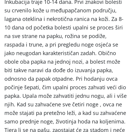
Inkubacija traje 10-14 dana. Prvi znakovi bolesti
su crvenilo kože u međupapčanom području,
lagana oteklina i nekrotična ranica na koži. Za 8-
10 dana od početka bolesti upalni se proces širi
na sve strane na papku, rožina se podiže,
raspada i trune, a pri pregledu noge osjeća se
jako neugodan karakterističan zadah. Obično
obole oba papka na jednoj nozi, a bolest može
biti takve naravi da dođe do izuvanja papka,
odnosno da papak otpadne. Pri hodanju ovca
počinje šepati, čim upalni proces zahvati veći dio
papka. Upala može zahvatiti jednu nogu, ali i više
njih. Kad su zahvaćene sve četiri noge , ovca ne
može stajati pa pretežno leži, a kad su zahvaćene
samo prednje noge, životinja hoda na koljenima.
Tjera li se na pašu, zaostajat će za stadom i neće