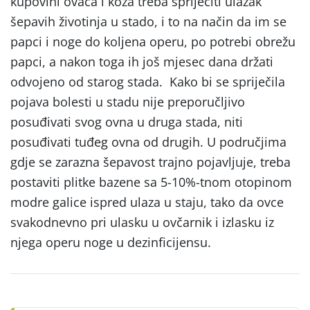
kupovini ovaca i koza treba spriječiti ulazak
šepavih životinja u stado, i to na način da im se
papci i noge do koljena operu, po potrebi obrežu
papci, a nakon toga ih još mjesec dana držati
odvojeno od starog stada. Kako bi se spriječila
pojava bolesti u stadu nije preporučljivo
posuđivati svog ovna u druga stada, niti
posuđivati tuđeg ovna od drugih. U područjima
gdje se zarazna šepavost trajno pojavljuje, treba
postaviti plitke bazene sa 5-10%-tnom otopinom
modre galice ispred ulaza u staju, tako da ovce
svakodnevno pri ulasku u ovčarnik i izlasku iz
njega operu noge u dezinficijensu.
Post
navigation