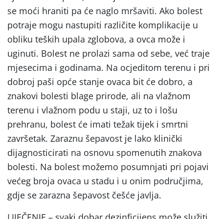
se moći hraniti pa će naglo mršaviti. Ako bolest
potraje mogu nastupiti različite komplikacije u
obliku teških upala zglobova, a ovca može i
uginuti. Bolest ne prolazi sama od sebe, već traje
mjesecima i godinama. Na ocjeditom terenu i pri
dobroj paši opće stanje ovaca bit će dobro, a
znakovi bolesti blage prirode, ali na vlažnom
terenu i vlažnom podu u staji, uz to i lošu
prehranu, bolest će imati težak tijek i smrtni
završetak. Zaraznu šepavost je lako klinički
dijagnosticirati na osnovu spomenutih znakova
bolesti. Na bolest možemo posumnjati pri pojavi
većeg broja ovaca u stadu i u onim područjima,
gdje se zarazna šepavost češće javlja.
LIJEČENJE – svaki dobar dezinficijens može služiti