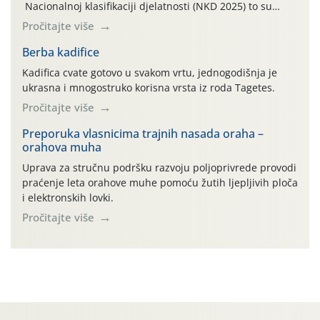
Nacionalnoj klasifikaciji djelatnosti (NKD 2025) to su
skupne 01.1, 01.2, 01.3, 01.4, 01.5 i 01.6. Djelatnost
Pročitajte više
prerade poljoprivrednih proizvoda je svako djelovanje na
poljoprivredni proizvod čiji je rezultat proizvod koji
Berba kadifice
također može biti poljoprivredni proizvod poput npr.
Kadifica cvate gotovo u svakom vrtu, jednogodišnja je
maslinovog ulja, bučinog ulja, vino od […]
ukrasna i mnogostruko korisna vrsta iz roda Tagetes.
Pročitajte više
Preporuka vlasnicima trajnih nasada oraha –
orahova muha
Uprava za stručnu podršku razvoju poljoprivrede provodi
praćenje leta orahove muhe pomoću žutih ljepljivih ploča
i elektronskih lovki.
Pročitajte više