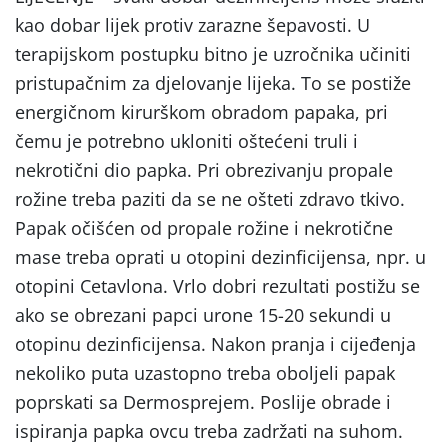
kao dobar lijek protiv zarazne šepavosti. U
terapijskom postupku bitno je uzročnika učiniti
pristupačnim za djelovanje lijeka. To se postiže
energičnom kirurškom obradom papaka, pri
čemu je potrebno ukloniti oštećeni truli i
nekrotični dio papka. Pri obrezivanju propale
rožine treba paziti da se ne ošteti zdravo tkivo.
Papak očišćen od propale rožine i nekrotične
mase treba oprati u otopini dezinficijensa, npr. u
otopini Cetavlona. Vrlo dobri rezultati postižu se
ako se obrezani papci urone 15-20 sekundi u
otopinu dezinficijensa. Nakon pranja i cijeđenja
nekoliko puta uzastopno treba oboljeli papak
poprskati sa Dermosprejem. Poslije obrade i
ispiranja papka ovcu treba zadržati na suhom.