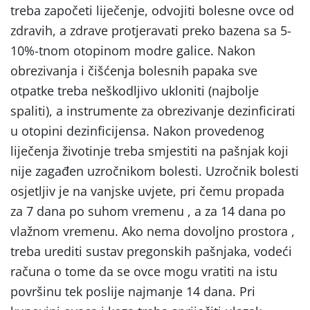
treba započeti liječenje, odvojiti bolesne ovce od
zdravih, a zdrave protjeravati preko bazena sa 5-
10%-tnom otopinom modre galice. Nakon
obrezivanja i čišćenja bolesnih papaka sve
otpatke treba neškodljivo ukloniti (najbolje
spaliti), a instrumente za obrezivanje dezinficirati
u otopini dezinficijensa. Nakon provedenog
liječenja životinje treba smjestiti na pašnjak koji
nije zagađen uzročnikom bolesti. Uzročnik bolesti
osjetljiv je na vanjske uvjete, pri čemu propada
za 7 dana po suhom vremenu , a za 14 dana po
vlažnom vremenu. Ako nema dovoljno prostora ,
treba urediti sustav pregonskih pašnjaka, vodeći
računa o tome da se ovce mogu vratiti na istu
površinu tek poslije najmanje 14 dana. Pri