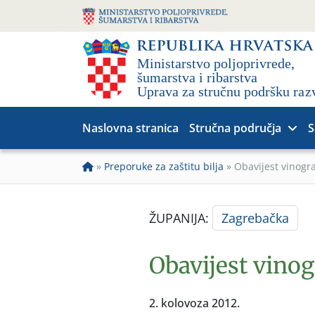
Naslovna stranica
Stručna područja
S
»
Preporuke za zaštitu bilja
»
Obavijest vinogr
ŽUPANIJA:
Zagrebačka
Obavijest vino
2. kolovoza 2012.