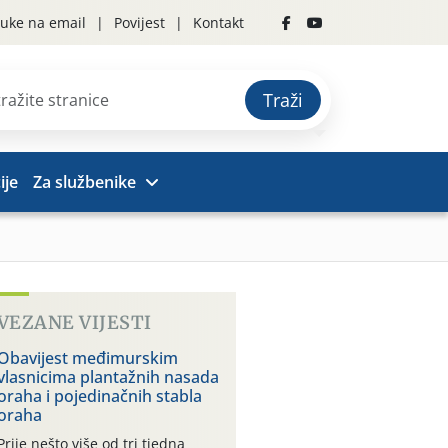
uke na email
Povijest
Kontakt
Traži
ije
Za službenike
VEZANE VIJESTI
Obavijest međimurskim
vlasnicima plantažnih nasada
oraha i pojedinačnih stabla
oraha
Prije nešto više od tri tjedna