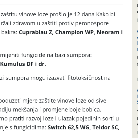
zaštitu vinove loze prošlo je 12 dana Kako bi
ržali zdravom u zaštiti protiv peronospore
i bakra:
Cuprablau Z, Champion WP, Neoram i
rimijeniti fungicide na bazi sumpora:
 Kumulus DF i dr.
azi sumpora mogu izazvati fitotoksičnost na
duzeti mjere zaštite vinove loze od sive
stadiju mekšanja i promjene boje bobica.
pratiti razvoj loze i ulazak pojedinih sorti u
ranje s fungicidima:
Switch 62,5 WG, Teldor SC,