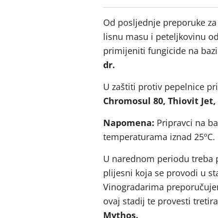
Od posljednje preporuke za 
lisnu masu i peteljkovinu od
primijeniti fungicide na baz
dr.
U zaštiti protiv pepelnice p
Chromosul 80, Thiovit Jet,
Napomena:
Pripravci na b
temperaturama iznad 25ºC.
U narednom periodu treba po
plijesni koja se provodi u 
Vinogradarima preporučujemo 
ovaj stadij te provesti treti
Mythos.