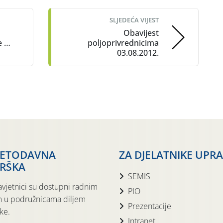
SLJEDEĆA VIJEST
Obavijest
e …
poljoprivrednicima
03.08.2012.
JETODAVNA
ZA DJELATNIKE UPR
RŠKA
SEMIS
avjetnici su dostupni radnim
PIO
 u podružnicama diljem
Prezentacije
ke.
Intranet