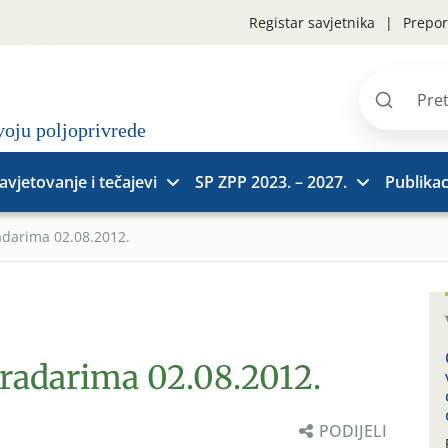
Registar savjetnika
Prepor
Pretraži
stranice
avjetovanje i tečajevi
SP ZPP 2023. – 2027.
Publikac
adarima 02.08.2012.
gradarima 02.08.2012.
PODIJELI