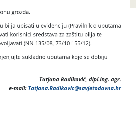
zonu grozda.
u bilja upisati u evidenciju (Pravilnik o uputama
ati korisnici sredstava za zaštitu bilja te
oljavati (NN 135/08, 73/10 i 55/12).
imjenjujte sukladno uputama koje se dobiju
Tatjana Radiković, dipl.ing. agr.
e-mail:
Tatjana.Radikovic@savjetodavna.hr