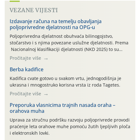
VEZANE VIJESTI
Izdavanje računa na temelju obavljanja
poljoprivredne djelatnosti na OPG-u
Poljoprivredna djelatnost obuhvaća bilinogojstvo,
stočarstvo i s njima povezane uslužne djelatnosti. Prema
Nacionalnoj klasifikaciji djelatnosti (NKD 2025) to su
skupne 01.1, 01.2, 01.3, 01.4, 01.5 i 01.6. Djelatnost
Pročitajte više
prerade poljoprivrednih proizvoda je svako djelovanje na
poljoprivredni proizvod čiji je rezultat proizvod koji
Berba kadifice
također može biti poljoprivredni proizvod poput npr.
Kadifica cvate gotovo u svakom vrtu, jednogodišnja je
maslinovog ulja, bučinog ulja, vino od […]
ukrasna i mnogostruko korisna vrsta iz roda Tagetes.
Pročitajte više
Preporuka vlasnicima trajnih nasada oraha –
orahova muha
Uprava za stručnu podršku razvoju poljoprivrede provodi
praćenje leta orahove muhe pomoću žutih ljepljivih ploča
i elektronskih lovki.