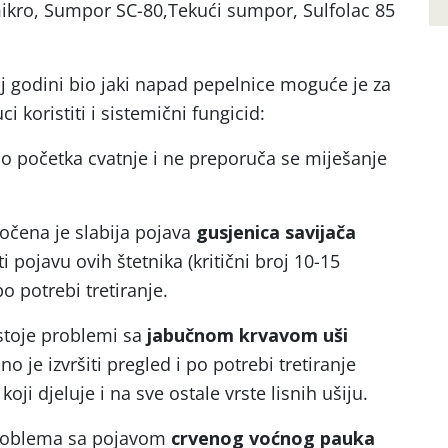
kro, Sumpor SC-80,Tekući sumpor, Sulfolac 85
j godini bio jaki napad pepelnice moguće je za
i koristiti i sistemični fungicid:
 početka cvatnje i ne preporuča se miješanje
čena je slabija pojava
gusjenica savijača
i pojavu ovih štetnika (kritični broj 10-15
o potrebi tretiranje.
stoje problemi sa
jabučnom krvavom uši
no je izvršiti pregled i po potrebi tretiranje
, koji djeluje i na sve ostale vrste lisnih ušiju.
problema sa pojavom
crvenog voćnog pauka