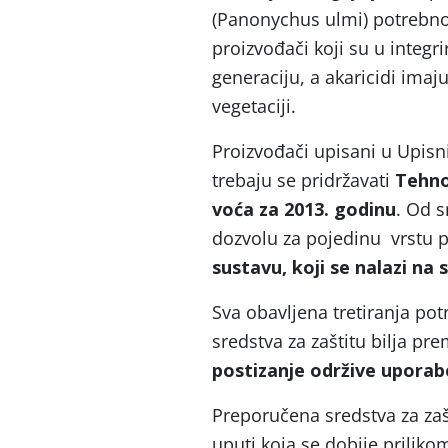
(Panonychus ulmi) potrebno j
proizvođači koji su u integri
generaciju, a akaricidi im
vegetaciji.
Proizvođači upisani u Upisni
trebaju se pridržavati
Tehno
voća za 2013. godinu
. Od s
dozvolu za pojedinu vrstu
sustavu, koji se nalazi na
Sva obavljena tretiranja pot
sredstva za zaštitu bilja pr
postizanje održive uporabe
Preporučena sredstva za zašt
uputi koja se dobije priliko