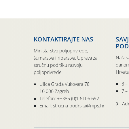
KONTAKTIRAJTE NAS
SAV
POD
Ministarstvo poljoprivrede,
Naši s
šumarstva i ribarstva, Uprava za
danom
stručnu podršku razvoju
Hrvats
poljoprivrede
8 –
Ulica Grada Vukovara 78
7 – 
10 000 Zagreb
Telefon: ++385 (0)1 6106 692
Adr
Email: strucna-podrska@mps.hr