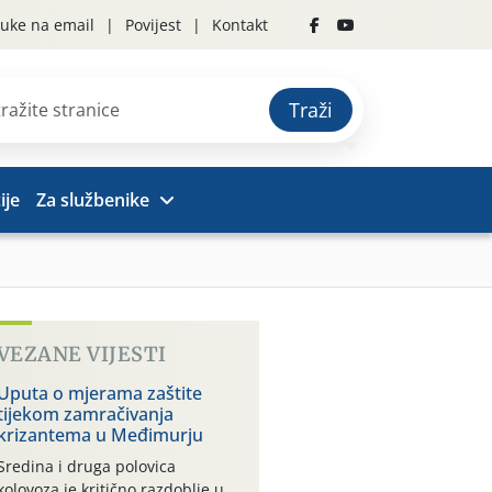
uke na email
Povijest
Kontakt
Traži
ije
Za službenike
VEZANE VIJESTI
Uputa o mjerama zaštite
tijekom zamračivanja
krizantema u Međimurju
Sredina i druga polovica
kolovoza je kritično razdoblje u