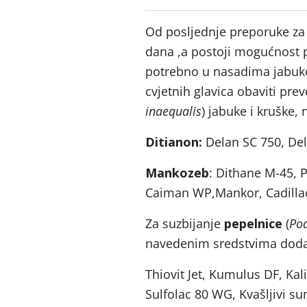
Od posljednje preporuke za t
dana ,a postoji mogućnost p
potrebno u nasadima jabuke 
cvjetnih glavica obaviti prev
inaequalis
) jabuke i kruške,
Ditianon:
Delan SC 750, De
Mankozeb
: Dithane M-45, 
Caiman WP,Mankor, Cadilla
Za suzbijanje
pepelnice
(
Po
navedenim sredstvima dodat
Thiovit Jet, Kumulus DF, K
Sulfolac 80 WG, Kvašljivi 