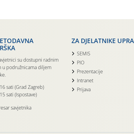
JETODAVNA
ZA DJELATNIKE UPR
RŠKA
SEMIS
avjetnici su dostupni radnim
PIO
 u podružnicama diljem
Prezentacije
ke.
Intranet
 16 sati (Grad Zagreb)
Prijava
15 sati (Ispostave)
esar savjetnika