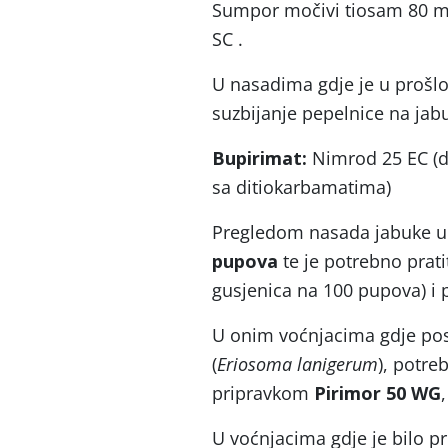
Sumpor močivi tiosam 80 mi
SC .
U nasadima gdje je u prošlo
suzbijanje pepelnice na jabuc
Bupirimat:
Nimrod 25 EC (do
sa ditiokarbamatima)
Pregledom nasada jabuke uo
pupova
te je potrebno pratit
gusjenica na 100 pupova) i p
U onim voćnjacima gdje po
(
Eriosoma lanigerum
), potreb
pripravkom
Pirimor 50 WG
U voćnjacima gdje je bilo 