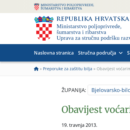
Naslovna stranica
Stručna područja
S
»
Preporuke za zaštitu bilja
»
Obavijest voćari
ŽUPANIJA:
Bjelovarsko-bil
Obavijest voćar
19. travnja 2013.