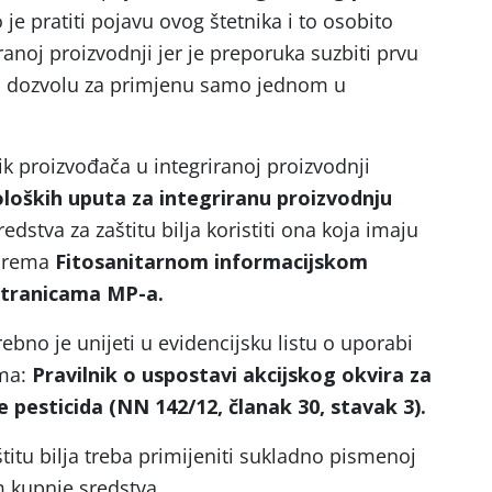
e pratiti pojavu ovog štetnika i to osobito
ranoj proizvodnji jer je preporuka suzbiti prvu
aju dozvolu za primjenu samo jednom u
k proizvođača u integriranoj proizvodnji
loških uputa za integriranu proizvodnju
redstva za zaštitu bilja koristiti ona koja imaju
 prema
Fitosanitarnom informacijskom
 stranicama MP-a.
rebno je unijeti u evidencijsku listu o uporabi
ema:
Pravilnik o uspostavi akcijskog okvira za
 pesticida (NN 142/12, članak 30, stavak 3).
itu bilja treba primijeniti sukladno pismenoj
m kupnje sredstva.