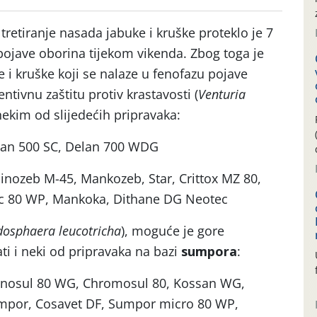
retiranje nasada jabuke i kruške proteklo je 7
ojave oborina tijekom vikenda. Zbog toga je
i kruške koji se nalaze u fenofazu pojave
entivnu zaštitu protiv krastavosti (
Venturia
 nekim od slijedećih pripravaka:
lan 500 SC, Delan 700 WDG
Pinozeb M-45, Mankozeb, Star, Crittox MZ 80,
c 80 WP, Mankoka, Dithane DG Neotec
dosphaera
leucotricha
), moguće je gore
i i neki od pripravaka na bazi
sumpora
:
alinosul 80 WG, Chromosul 80, Kossan WG,
sumpor, Cosavet DF, Sumpor micro 80 WP,