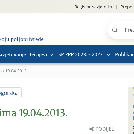
Registar savjetnika
Prepor
Pretraži
stranice
avjetovanje i tečajevi
SP ZPP 2023. – 2027.
Publikac
ma 19.04.2013.
ogorska
ima 19.04.2013.
PODIJELI