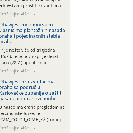
zdravstvenoj zaštiti krizantema,
a prije zamračivanja u proteklom
Pročitajte više
smo mjesecu tri puta upućivali
preporuke o preventivnim
Obavijest međimurskim
vlasnicima plantažnih nasada
mjerama zaštite krizantema od
oraha i pojedinačnih stabla
najčešćih uzročnika bolesti,
oraha
štetnika i fito-fagnih grinja (23.7.,
14.7., 06.7.)! Na početku ovog
Prije nešto više od tri tjedna
mjeseca je zabilježeno je
(15.7.), te ponovno prije deset
povijesno i ekstremno vruće
dana (28.7.) uputili smo
meteorološko razdoblje, uz
obavijesti vlasnicima plantažnih
Pročitajte više
najviše temperature […]
nasada oraha i pojedinačnih
stabla o početku leta i
Obavijest proizvođačima
oraha sa području
ovogodišnjoj potrebi usmjerenog
Karlovačke županije o zaštiti
suzbijanja orahove muhe
nasada od orahove muhe
(Rhagoletis completa)! Već
dvanaest dana traje drugi
U nasadima oraha pregledom na
ovogodišnji “toplinski udar”, koji
feromonske lovke, te
naročito izražen zadnja šest
CAM_COLOR_ORAH_KŽ (Turanj,
dana (31.7.-05.8.), jer najviše
Vojnić) zabilježena je mala
Pročitajte više
temperature zraka svakodnevno
populacija odraslih oblika