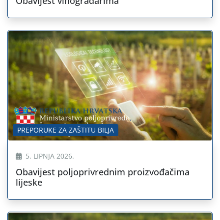
Obavijest vinogradarima
PREPORUKE ZA ZAŠTITU BILJA
5. LIPNJA 2026.
Obavijest poljoprivrednim proizvođačima
lijeske