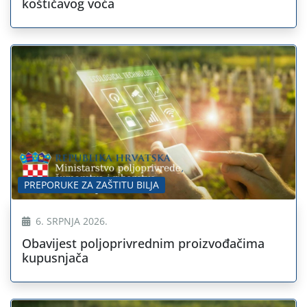
koštičavog voća
PREPORUKE ZA ZAŠTITU BILJA
6. SRPNJA 2026.
Obavijest poljoprivrednim proizvođačima
kupusnjača