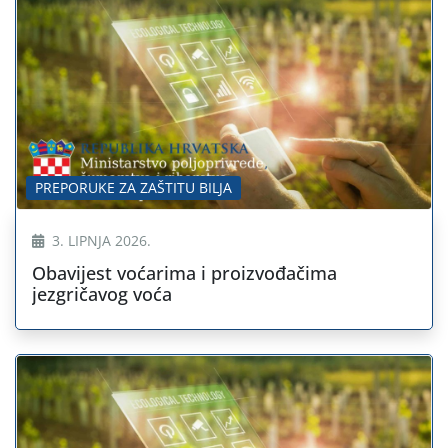
PREPORUKE ZA ZAŠTITU BILJA
3. LIPNJA 2026.
Obavijest voćarima i proizvođačima
jezgričavog voća