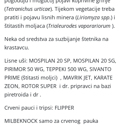
pogoduju i mogućoj pojavi koprivine grinje
(
Tetranichus urticae
). Tijekom vegetacije treba
pratiti i pojavu lisnih minera (
Liriomyza spp
.) i
štitastih moljaca (
Trialeurodes vaporariorum
).
Neka od sredstva za suzbijanje štetnika na
krastavcu.
Lisne uši: MOSPILAN 20 SP, MOSPILAN 20 SG,
PIRIMOR 50 WG, TEPPEKI 500 WG, SIVANTO
PRIME (štitasti moljci) , MAVRIK JET, KARATE
ZEON, ROTOR SUPER i dr. pripravci na bazi
piretroida i dr .
Crveni pauci i tripsi: FLIPPER
MILBEKNOCK samo za crvenog pauka