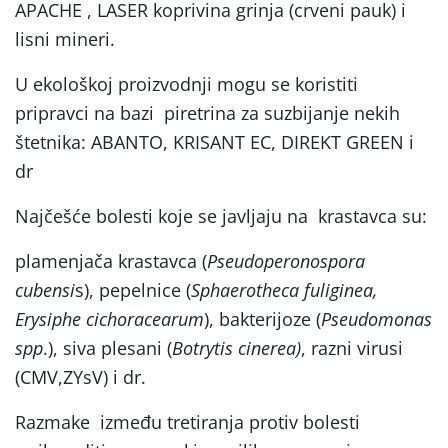
APACHE , LASER koprivina grinja (crveni pauk) i
lisni mineri.
U ekološkoj proizvodnji mogu se koristiti
pripravci na bazi piretrina za suzbijanje nekih
štetnika: ABANTO, KRISANT EC, DIREKT GREEN i
dr
Najčešće bolesti koje se javljaju na krastavca su:
plamenjača krastavca (
Pseudoperonospora
cubensi
s), pepelnice (
Sphaerotheca fuliginea,
Erysiphe cichoracearum
), bakterijoze (
Pseudomonas
spp
.), siva plesani (
Botrytis cinerea)
, razni virusi
(CMV,ZYsV) i dr.
Razmake između tretiranja protiv bolesti