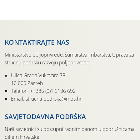
jedinki. U starijim nasadima, na žutim ljepljivim Rebell
pločama s […]
KONTAKTIRAJTE NAS
Ministarstvo poljoprivrede, šumarstva i ribarstva, Uprava za
stručnu podršku razvoju poljoprivrede
Ulica Grada Vukovara 78
10 000 Zagreb
Telefon: ++385 (0)1 6106 692
Email: strucna-podrska@mps.hr
SAVJETODAVNA PODRŠKA
Naši savjetnici su dostupni radnim danom u podružnicama
diljem Hrvatske.