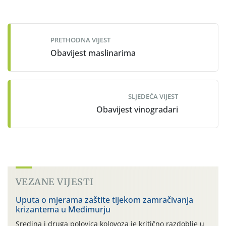
Post
navigation
PRETHODNA VIJEST
Obavijest maslinarima
SLJEDEĆA VIJEST
Obavijest vinogradari
VEZANE VIJESTI
Uputa o mjerama zaštite tijekom zamračivanja
krizantema u Međimurju
Sredina i druga polovica kolovoza je kritično razdoblje u