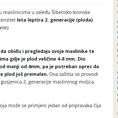
 maslinicima u zaleđu Šibensko-kninske
ntenzitet
leta
leptira 2. generacije (ploda)
eae).
da obiđu i pregledaju svoje maslinike te
ima gdje je plod veličine 4-8 mm. Dio
plod manji od 4mm, pa je potreban oprez da
je plod još premalen.
Ova zaštita se provodi
 gusjenica 2. generacije maslininog moljca.
oja može se primjeni jedan od pripravaka čija