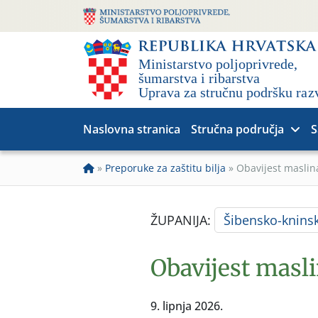
Naslovna stranica
Stručna područja
S
»
Preporuke za zaštitu bilja
»
Obavijest masli
ŽUPANIJA:
Šibensko-knins
Obavijest masl
9. lipnja 2026.