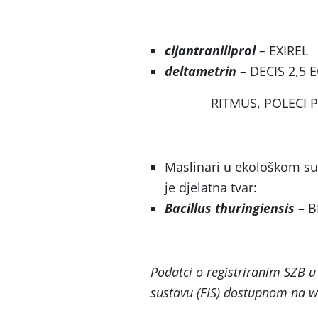
cijantraniliprol
–
EXIREL
deltametrin
– DECIS 2,5 
RITMUS, POLECI P
Maslinari u ekološkom sus
je djelatna tvar:
Bacillus thuringiensis
– B
Podatci o registriranim SZB
sustavu (FIS) dostupnom na w