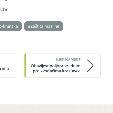
s.hr
o-kninska
#Zaštita masline
SLJEDEĆA VIJEST
Obavijest poljoprivrednim
arima
proizvođačima krastavca