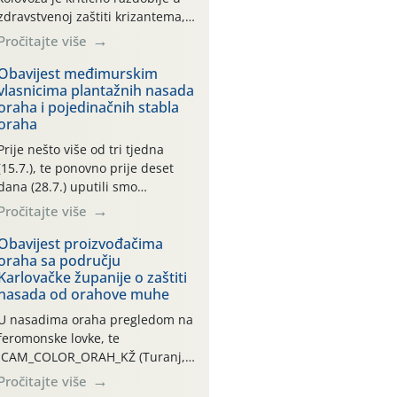
zdravstvenoj zaštiti krizantema,
a prije zamračivanja u proteklom
Pročitajte više
smo mjesecu tri puta upućivali
preporuke o preventivnim
Obavijest međimurskim
vlasnicima plantažnih nasada
mjerama zaštite krizantema od
oraha i pojedinačnih stabla
najčešćih uzročnika bolesti,
oraha
štetnika i fito-fagnih grinja (23.7.,
14.7., 06.7.)! Na početku ovog
Prije nešto više od tri tjedna
mjeseca je zabilježeno je
(15.7.), te ponovno prije deset
povijesno i ekstremno vruće
dana (28.7.) uputili smo
meteorološko razdoblje, uz
obavijesti vlasnicima plantažnih
Pročitajte više
najviše temperature […]
nasada oraha i pojedinačnih
stabla o početku leta i
Obavijest proizvođačima
oraha sa području
ovogodišnjoj potrebi usmjerenog
Karlovačke županije o zaštiti
suzbijanja orahove muhe
nasada od orahove muhe
(Rhagoletis completa)! Već
dvanaest dana traje drugi
U nasadima oraha pregledom na
ovogodišnji “toplinski udar”, koji
feromonske lovke, te
naročito izražen zadnja šest
CAM_COLOR_ORAH_KŽ (Turanj,
dana (31.7.-05.8.), jer najviše
Vojnić) zabilježena je mala
Pročitajte više
temperature zraka svakodnevno
populacija odraslih oblika