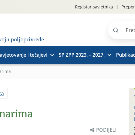
Registar savjetnika
Prepor
Pretraži
stranice
avjetovanje i tečajevi
SP ZPP 2023. – 2027.
Publikac
narima
ka
inarima
PODIJELI