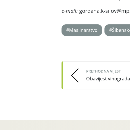
e-mail:
gordana.k-silov@mp
#Maslinarstvo
#Šibensk
Post
navigation
PRETHODNA VIJEST
Obavijest vinograd