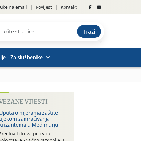
uke na email
Povijest
Kontakt
Traži
ije
Za službenike
VEZANE VIJESTI
Uputa o mjerama zaštite
tijekom zamračivanja
krizantema u Međimurju
Sredina i druga polovica
kolovoza je kritično razdoblje u