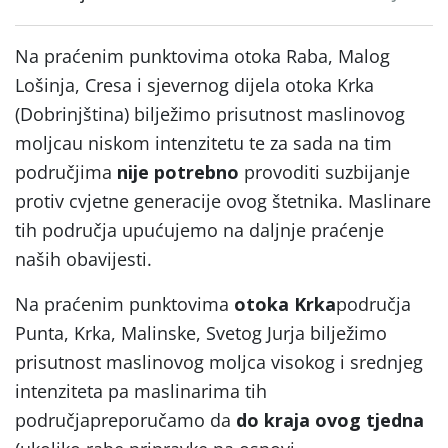
Na praćenim punktovima otoka Raba, Malog
Lošinja, Cresa i sjevernog dijela otoka Krka
(Dobrinjština) bilježimo prisutnost maslinovog
moljcau niskom intenzitetu te za sada na tim
područjima
nije potrebno
provoditi suzbijanje
protiv cvjetne generacije ovog štetnika. Maslinare
tih područja upućujemo na daljnje praćenje
naših obavijesti.
Na praćenim punktovima
otoka
Krka
područja
Punta, Krka, Malinske, Svetog Jurja
bilježimo
prisutnost maslinovog moljca visokog i srednjeg
intenziteta pa maslinarima tih
područja
preporučamo da
do kraja ovog tjedna