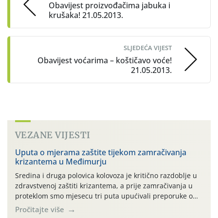
Obavijest proizvođačima jabuka i
krušaka! 21.05.2013.
SLJEDEĆA VIJEST
Obavijest voćarima – koštičavo voće!
21.05.2013.
VEZANE VIJESTI
Uputa o mjerama zaštite tijekom zamračivanja
krizantema u Međimurju
Sredina i druga polovica kolovoza je kritično razdoblje u
zdravstvenoj zaštiti krizantema, a prije zamračivanja u
proteklom smo mjesecu tri puta upućivali preporuke o
preventivnim mjerama zaštite krizantema od najčešćih
Pročitajte više
uzročnika bolesti, štetnika i fito-fagnih grinja (23.7., 14.7.,