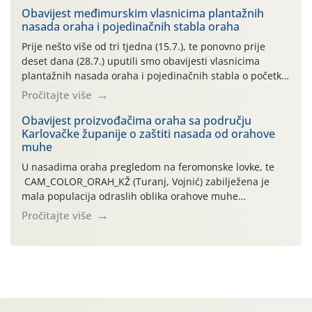
06.7.)! Na početku ovog mjeseca je zabilježeno je
Obavijest međimurskim vlasnicima plantažnih
nasada oraha i pojedinačnih stabla oraha
povijesno i ekstremno vruće meteorološko razdoblje, uz
najviše temperature […]
Prije nešto više od tri tjedna (15.7.), te ponovno prije
deset dana (28.7.) uputili smo obavijesti vlasnicima
plantažnih nasada oraha i pojedinačnih stabla o početku
leta i ovogodišnjoj potrebi usmjerenog suzbijanja
Pročitajte više
orahove muhe (Rhagoletis completa)! Već dvanaest dana
traje drugi ovogodišnji “toplinski udar”, koji naročito
Obavijest proizvođačima oraha sa području
Karlovačke županije o zaštiti nasada od orahove
izražen zadnja šest dana (31.7.-05.8.), jer najviše
muhe
temperature zraka svakodnevno […]
U nasadima oraha pregledom na feromonske lovke, te
CAM_COLOR_ORAH_KŽ (Turanj, Vojnić) zabilježena je
mala populacija odraslih oblika orahove muhe
(Rhagoletis completa). Niska brojnost može se objasniti
Pročitajte više
činjenicom da je riječ o mladim nasadima s vrlo malim
urodom, što je povezano i s manjim brojem prezimjelih
jedinki. U starijim nasadima, na žutim ljepljivim Rebell
pločama s […]