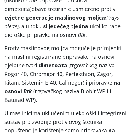
(ukoliko rabe pripravke na osnovi
dimetoata)obave tretiranje usmjereno protiv
cvjetne
generacije
maslinovog
moljca
(Prays
oleae
),
a u toku
slijedećeg tjedna
ukoliko rabe
biološke pripravke na osnovi
Btk
.
Protiv maslinovog moljca moguće je primjeniti
na maslini registrirane pripravake
na osnovi
djelatne tvari
dimetoata
(trgovačkog naziva
Rogor 40, Chromgor
40, Perfekthion, Zagor,
Ritam, Sistemin E-40, Calinogor) i pripravke
na
osnovi
Btk
(trgovačkog naziva Biobit WP ili
Baturad WP).
U maslinicima uključenim u ekološki i integrirani
sustav proizvodnje protiv ovog štetnika
dopušteno je korištenje samo pripravaka
na