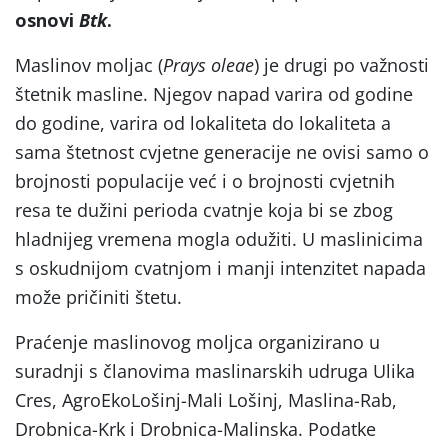
osnovi
Btk
.
Maslinov moljac (
Prays oleae
) je drugi po važnosti
štetnik masline. Njegov napad varira od godine
do godine, varira od lokaliteta do lokaliteta a
sama štetnost cvjetne generacije ne ovisi samo o
brojnosti populacije već i o brojnosti cvjetnih
resa te dužini perioda cvatnje koja bi se zbog
hladnijeg vremena mogla odužiti. U maslinicima
s oskudnijom cvatnjom i manji intenzitet napada
može pričiniti štetu.
Praćenje maslinovog moljca organizirano u
suradnji s članovima maslinarskih udruga Ulika
Cres, AgroEkoLošinj-Mali Lošinj, Maslina-Rab,
Drobnica-Krk i Drobnica-Malinska. Podatke