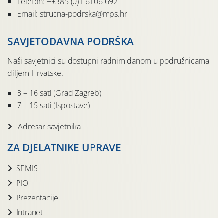
Telefon: ++385 (0)1 6106 692
Email: strucna-podrska@mps.hr
SAVJETODAVNA PODRŠKA
Naši savjetnici su dostupni radnim danom u podružnicama
diljem Hrvatske.
8 – 16 sati (Grad Zagreb)
7 – 15 sati (Ispostave)
Adresar savjetnika
ZA DJELATNIKE UPRAVE
SEMIS
PIO
Prezentacije
Intranet