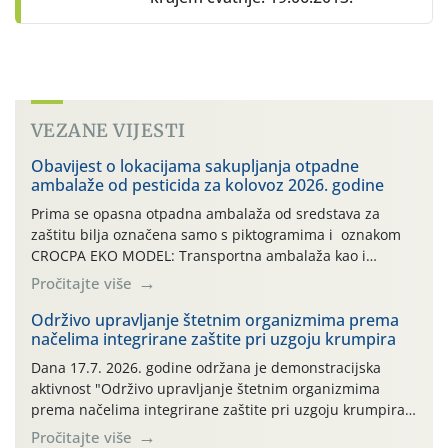
VEZANE VIJESTI
Obavijest o lokacijama sakupljanja otpadne
ambalaže od pesticida za kolovoz 2026. godine
Prima se opasna otpadna ambalaža od sredstava za
zaštitu bilja označena samo s piktogramima i oznakom
CROCPA EKO MODEL: Transportna ambalaža kao i
ambalaža drugih proizvoda koji nisu sredstva za zaštitu
Pročitajte više
bilja (npr. ambalaža od mineralnih gnojiva,) se ne
prihvaća. Korisnicima je osiguran besplatni povrat
Održivo upravljanje štetnim organizmima prema
načelima integrirane zaštite pri uzgoju krumpira
prazne ambalaže isključivo ovih tvrtki: AGROCHEM-MAKS,
AGRONOM, ALBAUGH TKI* (PINUS […]
Dana 17.7. 2026. godine održana je demonstracijska
aktivnost "Održivo upravljanje štetnim organizmima
prema načelima integrirane zaštite pri uzgoju krumpira"
na pokusnom polju "Poredje", kraj naselja Belica (ARKOD
Pročitajte više