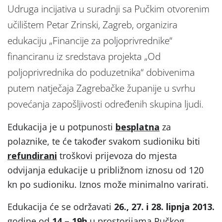
Udruga incijativa u suradnji sa Pučkim otvorenim
učilištem Petar Zrinski, Zagreb, organizira
edukaciju „Financije za poljoprivrednike“
financiranu iz sredstava projekta „Od
poljoprivrednika do poduzetnika“ dobivenima
putem natječaja Zagrebačke županije u svrhu
povećanja zapošljivosti određenih skupina ljudi.
Edukacija je u potpunosti
besplatna
za
polaznike, te će također svakom sudioniku biti
refundirani
troškovi prijevoza do mjesta
odvijanja edukacije u približnom iznosu od 120
kn po sudioniku. Iznos može minimalno varirati.
Edukacija će se održavati
26., 27. i 28. lipnja 2013.
godine od
14 – 19h
u prostorijama Pučkog