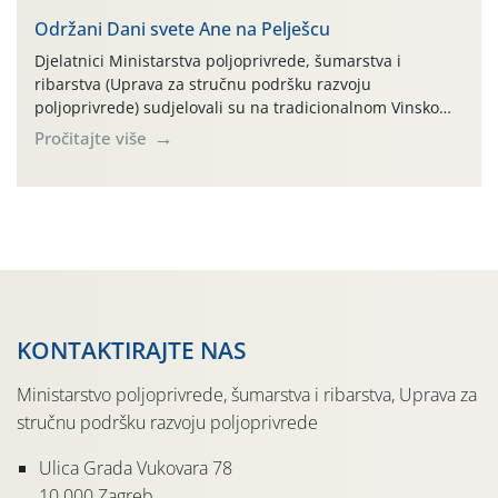
parcela ID 2445031) (središnji dio Međimurske županije).
Održani Dani svete Ane na Pelješcu
Djelatnici Ministarstva poljoprivrede, šumarstva i
ribarstva (Uprava za stručnu podršku razvoju
poljoprivrede) sudjelovali su na tradicionalnom Vinskom
forumu, održanom 24.07.2026. godine u Domu vinarske
Pročitajte više
tradicije u Putnikovićima na poluotoku Pelješcu, u
organizaciji PZ Putniković, Zadružni savez Dalmacije,
Udruga Dalmika i općina Ston. Manifestacija, koja se već
sedmu godinu zaredom održava u sklopu proslave Dana
svete […]
KONTAKTIRAJTE NAS
Ministarstvo poljoprivrede, šumarstva i ribarstva, Uprava za
stručnu podršku razvoju poljoprivrede
Ulica Grada Vukovara 78
10 000 Zagreb