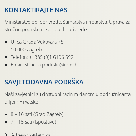
KONTAKTIRAJTE NAS
Ministarstvo poljoprivrede, šumarstva i ribarstva, Uprava za
stručnu podršku razvoju poljoprivrede
Ulica Grada Vukovara 78
10 000 Zagreb
Telefon: ++385 (0)1 6106 692
Email: strucna-podrska@mps.hr
SAVJETODAVNA PODRŠKA
Naši savjetnici su dostupni radnim danom u podružnicama
diljem Hrvatske.
8 – 16 sati (Grad Zagreb)
7 – 15 sati (Ispostave)
Adresar savjetnika