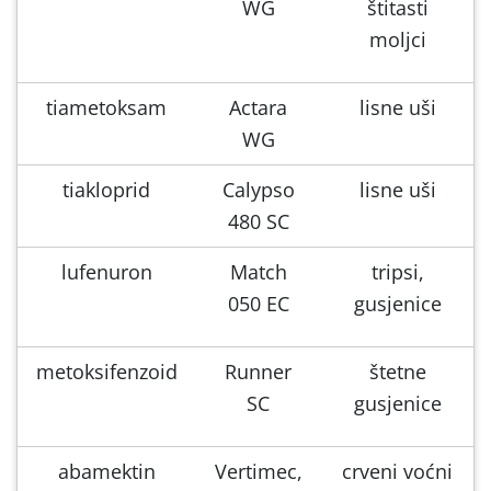
WG
štitasti
moljci
tiametoksam
Actara
lisne uši
WG
tiakloprid
Calypso
lisne uši
480 SC
lufenuron
Match
tripsi,
050 EC
gusjenice
metoksifenzoid
Runner
štetne
SC
gusjenice
abamektin
Vertimec,
crveni voćni