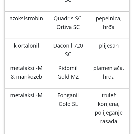
azoksistrobin
Quadris SC,
pepelnica,
Ortiva SC
hrđa
klortalonil
Daconil 720
plijesan
SC
metalaksil-M
Ridomil
plamenjača,
& mankozeb
Gold MZ
hrđa
metalaksil-M
Fonganil
trulež
Gold SL
korijena,
polijeganje
rasada