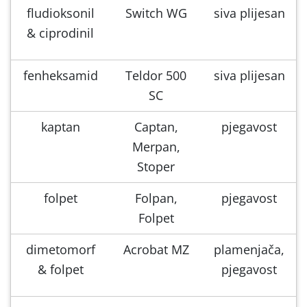
fludioksonil
Switch WG
siva plijesan
& ciprodinil
fenheksamid
Teldor 500
siva plijesan
SC
kaptan
Captan,
pjegavost
Merpan,
Stoper
folpet
Folpan,
pjegavost
Folpet
dimetomorf
Acrobat MZ
plamenjača,
& folpet
pjegavost