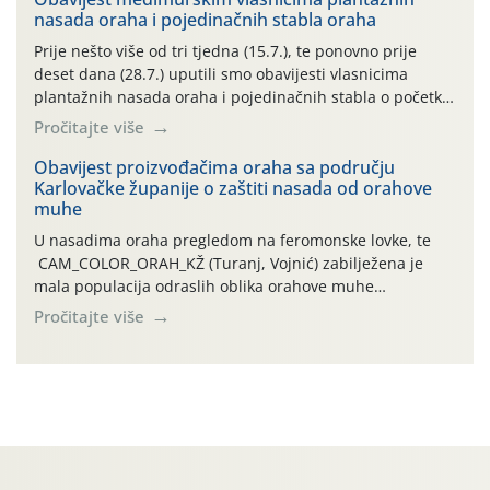
nasada oraha i pojedinačnih stabla oraha
povijesno i ekstremno vruće meteorološko razdoblje, uz
najviše temperature […]
Prije nešto više od tri tjedna (15.7.), te ponovno prije
deset dana (28.7.) uputili smo obavijesti vlasnicima
plantažnih nasada oraha i pojedinačnih stabla o početku
leta i ovogodišnjoj potrebi usmjerenog suzbijanja
Pročitajte više
orahove muhe (Rhagoletis completa)! Već dvanaest dana
traje drugi ovogodišnji “toplinski udar”, koji naročito
Obavijest proizvođačima oraha sa području
Karlovačke županije o zaštiti nasada od orahove
izražen zadnja šest dana (31.7.-05.8.), jer najviše
muhe
temperature zraka svakodnevno […]
U nasadima oraha pregledom na feromonske lovke, te
CAM_COLOR_ORAH_KŽ (Turanj, Vojnić) zabilježena je
mala populacija odraslih oblika orahove muhe
(Rhagoletis completa). Niska brojnost može se objasniti
Pročitajte više
činjenicom da je riječ o mladim nasadima s vrlo malim
urodom, što je povezano i s manjim brojem prezimjelih
jedinki. U starijim nasadima, na žutim ljepljivim Rebell
pločama s […]