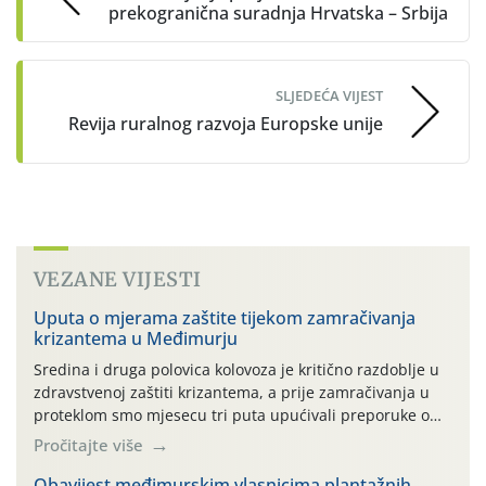
prekogranična suradnja Hrvatska – Srbija
SLJEDEĆA VIJEST
Revija ruralnog razvoja Europske unije
VEZANE VIJESTI
Uputa o mjerama zaštite tijekom zamračivanja
krizantema u Međimurju
Sredina i druga polovica kolovoza je kritično razdoblje u
zdravstvenoj zaštiti krizantema, a prije zamračivanja u
proteklom smo mjesecu tri puta upućivali preporuke o
preventivnim mjerama zaštite krizantema od najčešćih
Pročitajte više
uzročnika bolesti, štetnika i fito-fagnih grinja (23.7., 14.7.,
06.7.)! Na početku ovog mjeseca je zabilježeno je
Obavijest međimurskim vlasnicima plantažnih