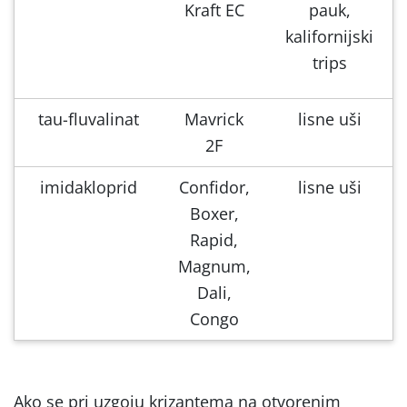
Kraft EC
pauk,
kalifornijski
trips
tau-fluvalinat
Mavrick
lisne uši
2F
imidakloprid
Confidor,
lisne uši
Boxer,
Rapid,
Magnum,
Dali,
Congo
Ako se pri uzgoju krizantema na otvorenim