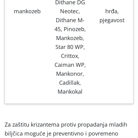
Dithane DG
mankozeb
Neotec,
hrđa,
Dithane M-
pjegavost
45, Pinozeb,
Mankozeb,
Star 80 WP,
Crittox,
Caiman WP,
Mankonor,
Cadillak,
Mankokal
Za zaštitu krizantema protiv propadanja mladih
biljčica moguće je preventivno i povremeno