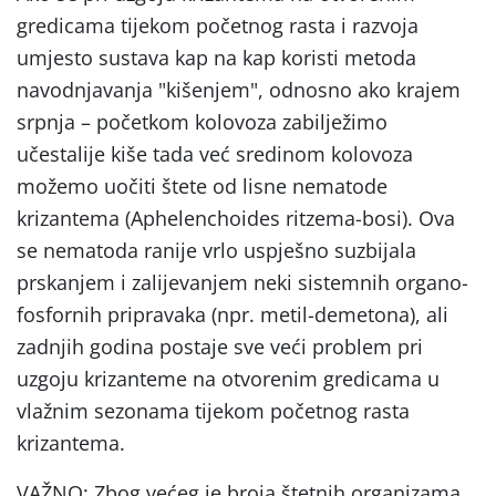
gredicama tijekom početnog rasta i razvoja
umjesto sustava kap na kap koristi metoda
navodnjavanja "kišenjem", odnosno ako krajem
srpnja – početkom kolovoza zabilježimo
učestalije kiše tada već sredinom kolovoza
možemo uočiti štete od lisne nematode
krizantema (
Aphelenchoides ritzema-bosi
). Ova
se nematoda ranije vrlo uspješno suzbijala
prskanjem i zalijevanjem neki sistemnih organo-
fosfornih pripravaka (npr.
metil-demetona
), ali
zadnjih godina postaje sve veći problem pri
uzgoju krizanteme na otvorenim gredicama u
vlažnim sezonama tijekom početnog rasta
krizantema.
VAŽNO: Zbog većeg je broja štetnih organizama