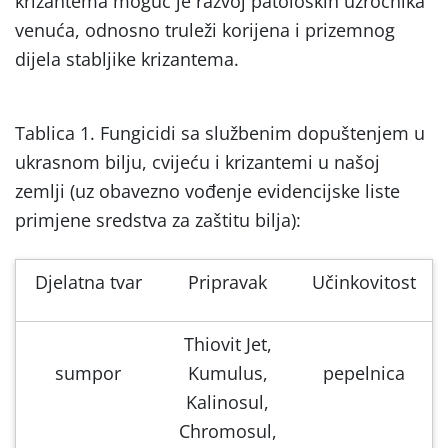
krizantema moguć je razvoj patoloških uzročnika
venuća, odnosno truleži korijena i prizemnog
dijela stabljike krizantema.
Tablica 1. Fungicidi sa službenim dopuštenjem u
ukrasnom bilju, cvijeću i krizantemi u našoj
zemlji (uz obavezno vođenje evidencijske liste
primjene sredstva za zaštitu bilja):
Djelatna tvar
Pripravak
Učinkovitost
Thiovit Jet,
sumpor
Kumulus,
pepelnica
Kalinosul,
Chromosul,