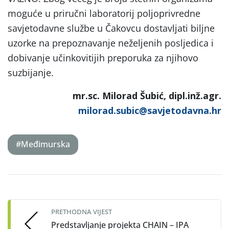
moguće u priručni laboratorij poljoprivredne
savjetodavne službe u Čakovcu dostavljati biljne
uzorke na prepoznavanje neželjenih posljedica i
dobivanje učinkovitijih preporuka za njihovo
suzbijanje.
mr.sc. Milorad Šubić, dipl.inž.agr.
milorad.subic@savjetodavna.hr
#Međimurska
Post
navigation
PRETHODNA VIJEST
Predstavljanje projekta CHAIN – IPA