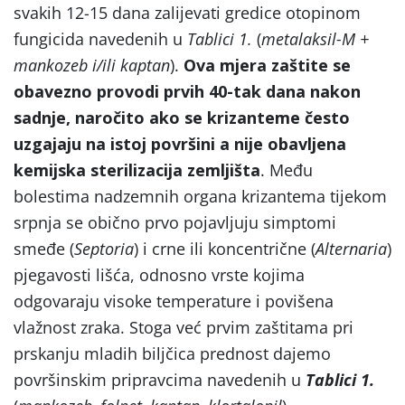
svakih 12-15 dana zalijevati gredice otopinom
fungicida navedenih u
Tablici 1.
(
metalaksil-M +
mankozeb i/ili kaptan
).
Ova mjera zaštite se
obavezno provodi prvih 40-tak dana nakon
sadnje, naročito ako se krizanteme često
uzgajaju na istoj površini a nije obavljena
kemijska sterilizacija zemljišta
. Među
bolestima nadzemnih organa krizantema tijekom
srpnja se obično prvo pojavljuju simptomi
smeđe (
Septoria
) i crne ili koncentrične (
Alternaria
)
pjegavosti lišća, odnosno vrste kojima
odgovaraju visoke temperature i povišena
vlažnost zraka. Stoga već prvim zaštitama pri
prskanju mladih biljčica prednost dajemo
površinskim pripravcima navedenih u
Tablici 1.