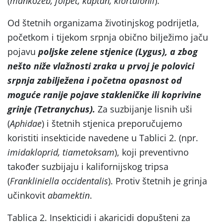
(
mankozeb, folpet, kaptan, klortalonil
).
Od štetnih organizama životinjskog podrijetla,
početkom i tijekom srpnja obično bilježimo jaču
pojavu
poljske zelene stjenice (Lygus), a zbog
nešto niže vlažnosti zraka u prvoj je polovici
srpnja zabilježena i početna opasnost od
moguće ranije pojave stakleničke ili koprivine
grinje (Tetranychus).
Za suzbijanje lisnih uši
(
Aphidae
) i štetnih stjenica preporučujemo
koristiti insekticide navedene u Tablici 2. (npr.
imidakloprid, tiametoksam
), koji preventivno
također suzbijaju i kalifornijskog tripsa
(
Frankliniella
occidentalis
). Protiv štetnih je grinja
učinkovit
abamektin
.
Tablica 2. Insekticidi i akaricidi dopušteni za