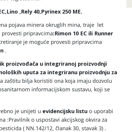
C,Lino ,Rely 40,Pyrinex 250 ME.
ena pojava minera okruglih mina, traje let
e provesti pripravcima
:Rimon 10 EC ili Runner
tretiranje je moguće provesti pripravcima
an
.
ik proizvođača u integriranoj proizvodnji
noloških uputa za integriranu proizvodnju za
a zaštitu bilja koristiti ona koja imaju dozvolu
osanitarnom informacijskom sustavu, koji se
rebno je unijeti u
evidencijsku listu
o uporabi
ma :Pravilnik o uspostavi akcijskog okvira za
esticida ( NN.142/12, članak 30, stavak 3) .