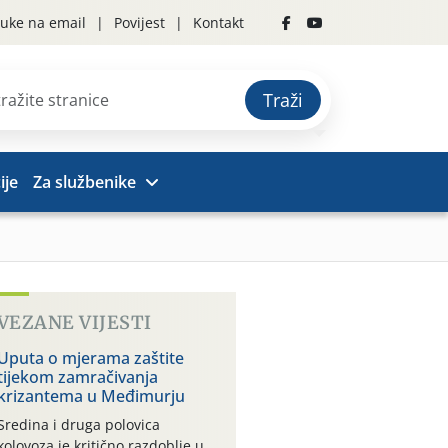
uke na email
Povijest
Kontakt
Traži
ije
Za službenike
VEZANE VIJESTI
Uputa o mjerama zaštite
tijekom zamračivanja
krizantema u Međimurju
Sredina i druga polovica
kolovoza je kritično razdoblje u