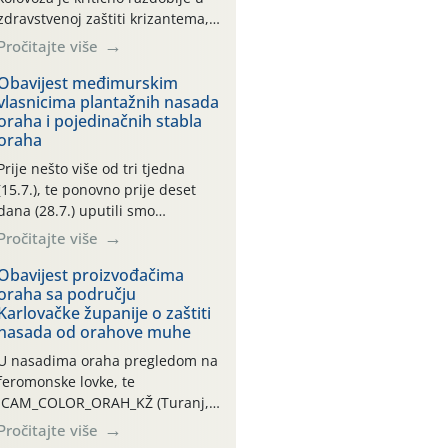
zdravstvenoj zaštiti krizantema,
a prije zamračivanja u proteklom
Pročitajte više
smo mjesecu tri puta upućivali
preporuke o preventivnim
Obavijest međimurskim
vlasnicima plantažnih nasada
mjerama zaštite krizantema od
oraha i pojedinačnih stabla
najčešćih uzročnika bolesti,
oraha
štetnika i fito-fagnih grinja (23.7.,
14.7., 06.7.)! Na početku ovog
Prije nešto više od tri tjedna
mjeseca je zabilježeno je
(15.7.), te ponovno prije deset
povijesno i ekstremno vruće
dana (28.7.) uputili smo
meteorološko razdoblje, uz
obavijesti vlasnicima plantažnih
Pročitajte više
najviše temperature […]
nasada oraha i pojedinačnih
stabla o početku leta i
Obavijest proizvođačima
oraha sa području
ovogodišnjoj potrebi usmjerenog
Karlovačke županije o zaštiti
suzbijanja orahove muhe
nasada od orahove muhe
(Rhagoletis completa)! Već
dvanaest dana traje drugi
U nasadima oraha pregledom na
ovogodišnji “toplinski udar”, koji
feromonske lovke, te
naročito izražen zadnja šest
CAM_COLOR_ORAH_KŽ (Turanj,
dana (31.7.-05.8.), jer najviše
Vojnić) zabilježena je mala
Pročitajte više
temperature zraka svakodnevno
populacija odraslih oblika