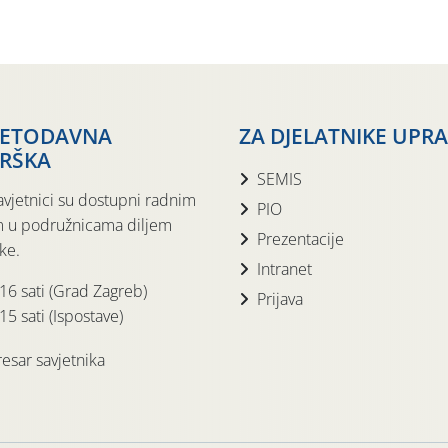
JETODAVNA
ZA DJELATNIKE UPR
RŠKA
SEMIS
avjetnici su dostupni radnim
PIO
 u podružnicama diljem
Prezentacije
ke.
Intranet
 16 sati (Grad Zagreb)
Prijava
15 sati (Ispostave)
esar savjetnika