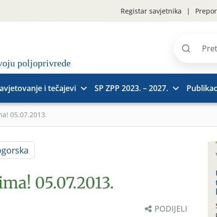
Registar savjetnika
Prepor
Pretraži
stranice
avjetovanje i tečajevi
SP ZPP 2023. – 2027.
Publikac
ma! 05.07.2013.
ogorska
ima! 05.07.2013.
PODIJELI