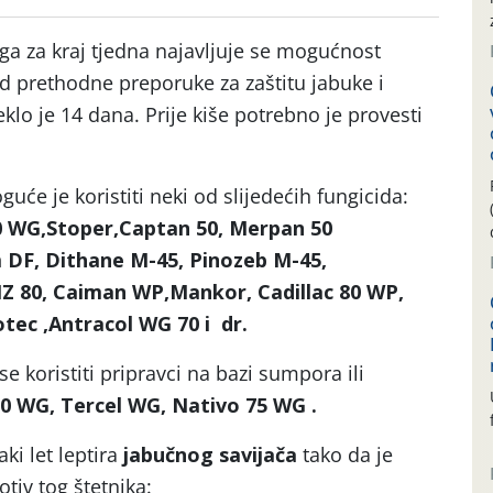
 za kraj tjedna najavljuje se mogućnost
od prethodne preporuke za zaštitu jabuke i
klo je 14 dana. Prije kiše potrebno je provesti
uće je koristiti neki od slijedećih fungicida:
 WG,Stoper,Captan 50, Merpan 50
DF, Dithane M-45, Pinozeb M-45,
Z 80, Caiman WP,Mankor, Cadillac 80 WP,
ec ,Antracol WG 70 i dr.
 koristiti pripravci na bazi sumpora ili
50 WG, Tercel WG, Nativo 75 WG .
aki let leptira
jabučnog savijača
tako da je
tiv tog štetnika: