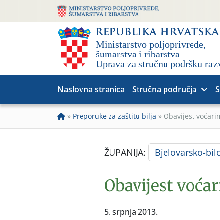
Naslovna stranica
Stručna područja
S
»
Preporuke za zaštitu bilja
»
Obavijest voćari
ŽUPANIJA:
Bjelovarsko-bil
Obavijest voćar
5. srpnja 2013.