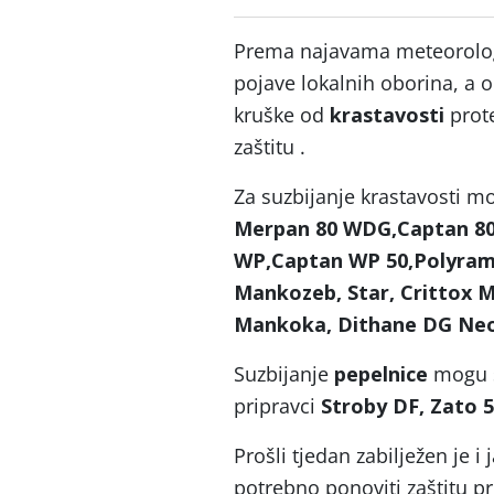
Prema najavama meteorologa
pojave lokalnih oborina, a 
kruške od
krastavosti
prote
zaštitu .
Za suzbijanje krastavosti mog
Merpan 80 WDG,Captan 80
WP,Captan WP 50,Polyram 
Mankozeb, Star, Crittox M
Mankoka, Dithane DG Neot
Suzbijanje
pepelnice
mogu se
pripravci
Stroby DF, Zato 
Prošli tjedan zabilježen je i j
potrebno ponoviti zaštitu pro