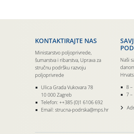
KONTAKTIRAJTE NAS
SAV
POD
Ministarstvo poljoprivrede,
Naši s
šumarstva i ribarstva, Uprava za
danom
stručnu podršku razvoju
Hrvats
poljoprivrede
8 –
Ulica Grada Vukovara 78
7 – 
10 000 Zagreb
Telefon: ++385 (0)1 6106 692
Adr
Email: strucna-podrska@mps.hr