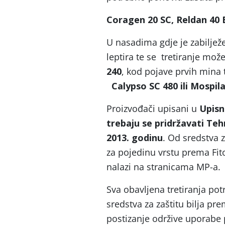
Coragen 20 SC, Reldan 40 E
U nasadima gdje je zabiljež
leptira te se tretiranje mož
240
, kod pojave prvih mina 
Calypso SC 480 ili Mospil
Proizvođači upisani u
Upisn
trebaju se pridržavati Teh
2013. godinu
. Od sredstva z
za pojedinu vrstu prema Fit
nalazi na stranicama MP-a.
Sva obavljena tretiranja pot
sredstva za zaštitu bilja pre
postizanje održive uporabe p