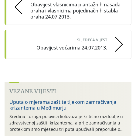
Obavijest vlasnicima plantažnih nasada
oraha i vlasnicima pojedinačnih stabla
oraha 24.07.2013.
SLJEDEĆA VIJEST
Obavijest voćarima 24.07.2013.
VEZANE VIJESTI
Uputa o mjerama zaštite tijekom zamračivanja
krizantema u Međimurju
Sredina i druga polovica kolovoza je kritično razdoblje u
zdravstvenoj zaštiti krizantema, a prije zamračivanja u
proteklom smo mjesecu tri puta upućivali preporuke o
preventivnim mjerama zaštite krizantema od najčešćih