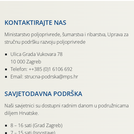
KONTAKTIRAJTE NAS
Ministarstvo poljoprivrede, šumarstva i ribarstva, Uprava za
stručnu podršku razvoju poljoprivrede
Ulica Grada Vukovara 78
10 000 Zagreb
Telefon: ++385 (0)1 6106 692
Email: strucna-podrska@mps.hr
SAVJETODAVNA PODRŠKA
Naši savjetnici su dostupni radnim danom u podružnicama
diljem Hrvatske.
8 – 16 sati (Grad Zagreb)
7 – 15 sati (Ispostave)