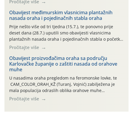
Pročitajte više
uzročnika bolesti, štetnika i fito-fagnih grinja (23.7., 14.7.,
06.7.)! Na početku ovog mjeseca je zabilježeno je
Obavijest međimurskim vlasnicima plantažnih
nasada oraha i pojedinačnih stabla oraha
povijesno i ekstremno vruće meteorološko razdoblje, uz
najviše temperature […]
Prije nešto više od tri tjedna (15.7.), te ponovno prije
deset dana (28.7.) uputili smo obavijesti vlasnicima
plantažnih nasada oraha i pojedinačnih stabla o početku
leta i ovogodišnjoj potrebi usmjerenog suzbijanja
Pročitajte više
orahove muhe (Rhagoletis completa)! Već dvanaest dana
traje drugi ovogodišnji “toplinski udar”, koji naročito
Obavijest proizvođačima oraha sa području
Karlovačke županije o zaštiti nasada od orahove
izražen zadnja šest dana (31.7.-05.8.), jer najviše
muhe
temperature zraka svakodnevno […]
U nasadima oraha pregledom na feromonske lovke, te
CAM_COLOR_ORAH_KŽ (Turanj, Vojnić) zabilježena je
mala populacija odraslih oblika orahove muhe
(Rhagoletis completa). Niska brojnost može se objasniti
Pročitajte više
činjenicom da je riječ o mladim nasadima s vrlo malim
urodom, što je povezano i s manjim brojem prezimjelih
jedinki. U starijim nasadima, na žutim ljepljivim Rebell
pločama s […]