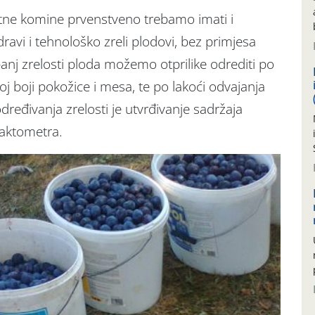
etne komine prvenstveno trebamo imati i
zdravi i tehnološko zreli plodovi, bez primjesa
upanj zrelosti ploda možemo otprilike odrediti po
noj boji pokožice i mesa, te po lakoći odvajanja
eđivanja zrelosti je utvrđivanje sadržaja
aktometra.