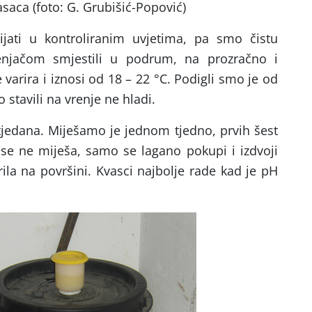
asaca (foto: G. Grubišić-Popović)
ijati u kontroliranim uvjetima, pa smo čistu
enjačom smjestili u podrum, na prozračno i
varira i iznosi od 18 – 22 °C. Podigli smo je od
stavili na vrenje ne hladi.
tjedana. Miješamo je jednom tjedno, prvih šest
 se ne miješa, samo se lagano pokupi i izdvoji
rila na površini. Kvasci najbolje rade kad je pH