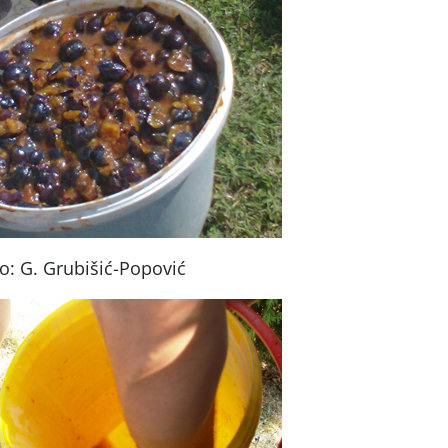
o: G. Grubišić-Popović