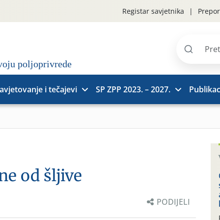
Registar savjetnika
Prepor
Pretraži
stranice
avjetovanje i tečajevi
SP ZPP 2023. – 2027.
Publikac
e od šljive
PODIJELI