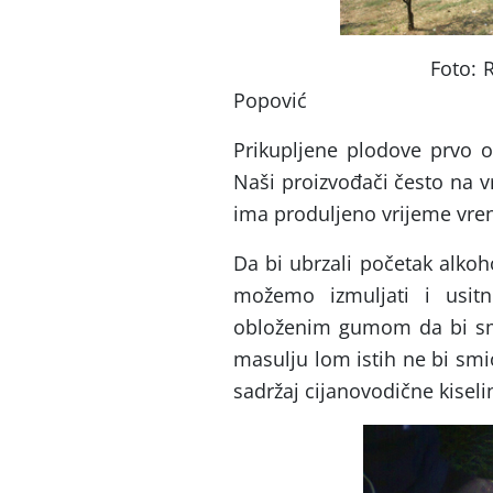
Foto: R. Ku
Popović
Prikupljene plodove prvo od
Naši proizvođači često na vr
ima produljeno vrijeme vrenj
Da bi ubrzali početak alkoho
možemo izmuljati i usitni
obloženim gumom da bi sman
masulju lom istih ne bi smio
sadržaj cijanovodične kise