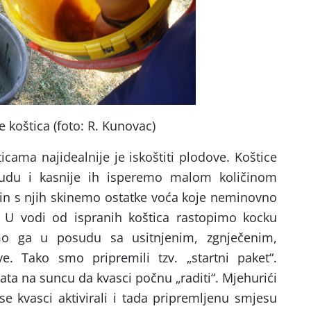
e koštica (foto: R. Kunovac)
icama najidealnije je iskoštiti plodove. Koštice
du i kasnije ih isperemo malom količinom
in s njih skinemo ostatke voća koje neminovno
. U vodi od ispranih koštica rastopimo kocku
mo ga u posudu sa usitnjenim, zgnječenim,
e. Tako smo pripremili tzv. „startni paket“.
ta na suncu da kvasci počnu „raditi“. Mjehurići
e kvasci aktivirali i tada pripremljenu smjesu