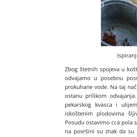
Ispiranj
Zbog štetnih spojeva u košt
odvajamo u posebnu posu
prokuhane vode. Na taj nač
ostanu prilikom odvajanja
pekarskog kvasca i ulije
iskoštenim plodovima šljiv
Posudu ostavimo cca pola sa
na površini su znak da su s