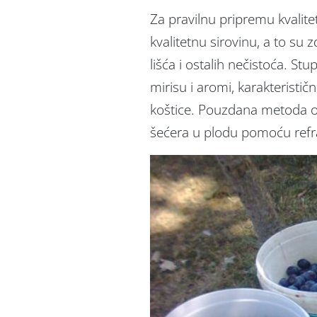
Za pravilnu pripremu kvalit
kvalitetnu sirovinu, a to su 
lišća i ostalih nečistoća. St
mirisu i aromi, karakteristič
koštice. Pouzdana metoda odr
šećera u plodu pomoću refr