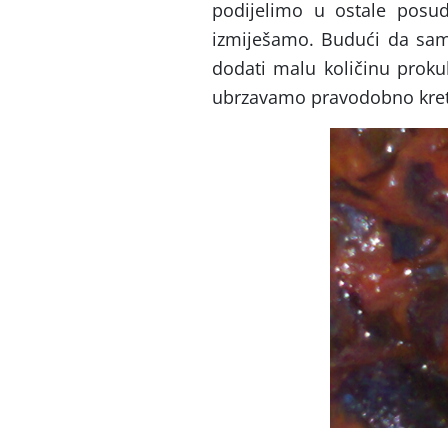
podijelimo u ostale posu
izmiješamo. Budući da sam
dodati malu količinu prok
ubrzavamo pravodobno kret