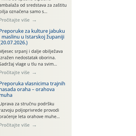
ambalaža od sredstava za zaštitu
bilja označena samo s
piktogramima i oznakom
Pročitajte više
CROCPA EKO MODEL:
Transportna ambalaža kao i
Preporuke za kulture jabuku
i maslinu u Istarskoj županiji
ambalaža drugih proizvoda koji
(20.07.2026.)
nisu sredstva za zaštitu bilja
(npr. ambalaža od mineralnih
Mjesec srpanj i dalje obilježava
gnojiva,) se ne prihvaća.
izražen nedostatak oborina.
Korisnicima je osiguran
Sadržaj vlage u tlu na svim
besplatni povrat prazne
praćenim meteorološkim
Pročitajte više
ambalaže isključivo ovih tvrtki:
postajama kreće se oko
AGROCHEM-MAKS, AGRONOM,
vrijednosti od 200 cb, zbog čega
Preporuka vlasnicima trajnih
ALBAUGH TKI* (PINUS […]
nasada oraha – orahova
se i nadalje preporučuje redovito
muha
navodnjavanje te folijarna
prihrana. U tijeku je berba
Uprava za stručnu podršku
ranijih sorti jabuka. Prilikom
razvoju poljoprivrede provodi
berbe važno je ubrane plodove
praćenje leta orahove muhe
odmah ukloniti sa sunca i što
pomoću žutih ljepljivih ploča i
Pročitajte više
prije […]
elektronskih lovki.