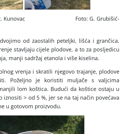
novac
Foto: G. Grubišić-
vojimo od zaostalih peteljki, lišća i grančica.
enje stavljaju cijele plodove, a to za posljedicu
a, manji sadržaj etanola i više kiselina.
lnog vrenja i skratili njegovo trajanje, plodove
ti. Poželjno je koristiti muljače s valjcima
jili lom koštica. Budući da koštice ostaju u
 iznositi > od 5 %, jer se na taj način povećava
line u gotovom proizvodu.