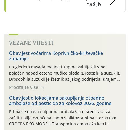
na šljivi
VEZANE VIJESTI
Obavijest voćarima Koprivničko-križevačke
županije!
Pregledom nasada maline i kupine zabilježili smo
pojačan napad octene mušice ploda (Drosophila suzukii).
Drosophila suzukii je štetnik azijskog podrijetla. Krajem
2010. godine prvi puta je registriran u Hrvatskoj, a u
Pročitajte više
rujnu 2016. godine na našem su području zabilježene
gospodarski važne štete. Riječ je o štetniku vrlo sličnom
Obavijest o lokacijama sakupljanja otpadne
ambalaže od pesticida za kolovoz 2026. godine
dobro poznatoj vinskoj mušici, no za razliku […]
Prima se opasna otpadna ambalaža od sredstava za
zaštitu bilja označena samo s piktogramima i oznakom
CROCPA EKO MODEL: Transportna ambalaža kao i
ambalaža drugih proizvoda koji nisu sredstva za zaštitu