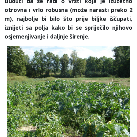
Budući da se radi o vrsti koja je izuzetno
otrovna i vrlo robusna (može narasti preko 2
m), najbolje bi bilo što prije biljke iščupati,
iznijeti sa polja kako bi se spriječilo njihovo
osjemenjivanje i daljnje širenje.