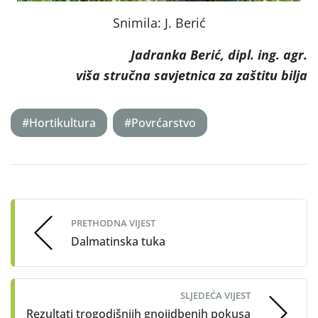
Snimila: J. Berić
Jadranka Berić, dipl. ing. agr.
viša stručna savjetnica za zaštitu bilja
#Hortikultura
#Povrćarstvo
Post
navigation
PRETHODNA VIJEST
Dalmatinska tuka
SLJEDEĆA VIJEST
Rezultati trogodišnjih gnojidbenih pokusa