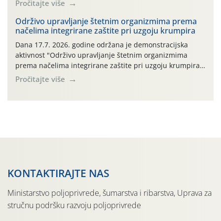
Pročitajte više
bilja (npr. ambalaža od mineralnih gnojiva,) se ne
prihvaća. Korisnicima je osiguran besplatni povrat
Održivo upravljanje štetnim organizmima prema
načelima integrirane zaštite pri uzgoju krumpira
prazne ambalaže isključivo ovih tvrtki: AGROCHEM-MAKS,
AGRONOM, ALBAUGH TKI* (PINUS […]
Dana 17.7. 2026. godine održana je demonstracijska
aktivnost "Održivo upravljanje štetnim organizmima
prema načelima integrirane zaštite pri uzgoju krumpira"
na pokusnom polju "Poredje", kraj naselja Belica (ARKOD
Pročitajte više
parcela ID 2445031) (središnji dio Međimurske županije).
KONTAKTIRAJTE NAS
Ministarstvo poljoprivrede, šumarstva i ribarstva, Uprava za
stručnu podršku razvoju poljoprivrede