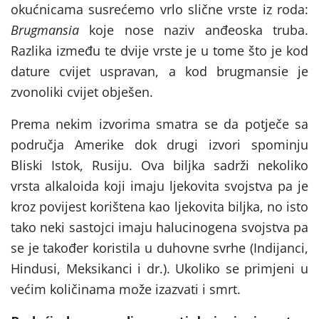
okućnicama susrećemo vrlo slične vrste iz roda:
Brugmansia
koje nose naziv anđeoska truba.
Razlika između te dvije vrste je u tome što je kod
dature cvijet uspravan, a kod brugmansie je
zvonoliki cvijet obješen.
Prema nekim izvorima smatra se da potječe sa
područja Amerike dok drugi izvori spominju
Bliski Istok, Rusiju. Ova biljka sadrži nekoliko
vrsta alkaloida koji imaju ljekovita svojstva pa je
kroz povijest korištena kao ljekovita biljka, no isto
tako neki sastojci imaju halucinogena svojstva pa
se je također koristila u duhovne svrhe (Indijanci,
Hindusi, Meksikanci i dr.). Ukoliko se primjeni u
većim količinama može izazvati i smrt.