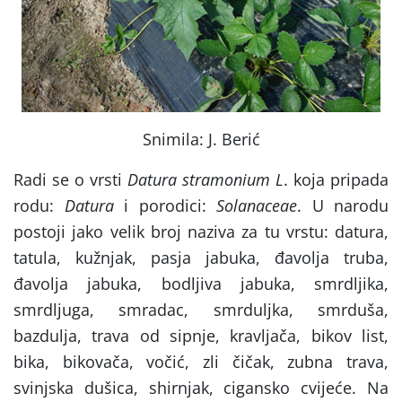
Snimila: J. Berić
Radi se o vrsti
Datura stramonium L
. koja pripada
rodu:
Datura
i porodici:
Solanaceae
. U narodu
postoji jako velik broj naziva za tu vrstu: datura,
tatula, kužnjak, pasja jabuka, đavolja truba,
đavolja jabuka, bodljiva jabuka, smrdljika,
smrdljuga, smradac, smrduljka, smrduša,
bazdulja, trava od sipnje, kravljača, bikov list,
bika, bikovača, vočić, zli čičak, zubna trava,
svinjska dušica, shirnjak, cigansko cvijeće. Na