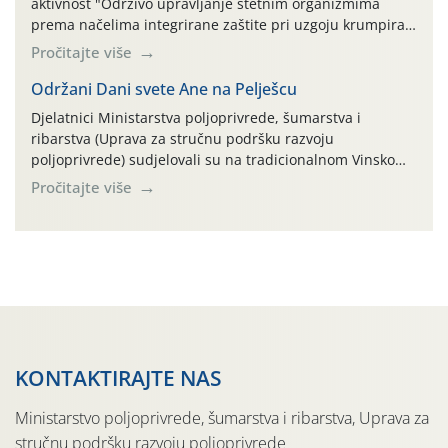
aktivnost "Održivo upravljanje štetnim organizmima
prema načelima integrirane zaštite pri uzgoju krumpira"
na pokusnom polju "Poredje", kraj naselja Belica (ARKOD
Pročitajte više
parcela ID 2445031) (središnji dio Međimurske županije).
Održani Dani svete Ane na Pelješcu
Djelatnici Ministarstva poljoprivrede, šumarstva i
ribarstva (Uprava za stručnu podršku razvoju
poljoprivrede) sudjelovali su na tradicionalnom Vinskom
forumu, održanom 24.07.2026. godine u Domu vinarske
Pročitajte više
tradicije u Putnikovićima na poluotoku Pelješcu, u
organizaciji PZ Putniković, Zadružni savez Dalmacije,
Udruga Dalmika i općina Ston. Manifestacija, koja se već
sedmu godinu zaredom održava u sklopu proslave Dana
svete […]
KONTAKTIRAJTE NAS
Ministarstvo poljoprivrede, šumarstva i ribarstva, Uprava za
stručnu podršku razvoju poljoprivrede