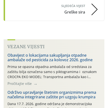
SLJEDEĆA VIJEST
Greške sira
VEZANE VIJESTI
Obavijest o lokacijama sakupljanja otpadne
ambalaže od pesticida za kolovoz 2026. godine
Prima se opasna otpadna ambalaža od sredstava za
zaštitu bilja označena samo s piktogramima i oznakom
CROCPA EKO MODEL: Transportna ambalaža kao i
ambalaža drugih proizvoda koji nisu sredstva za zaštitu
Pročitajte više
bilja (npr. ambalaža od mineralnih gnojiva,) se ne
prihvaća. Korisnicima je osiguran besplatni povrat
Održivo upravljanje štetnim organizmima prema
načelima integrirane zaštite pri uzgoju krumpira
prazne ambalaže isključivo ovih tvrtki: AGROCHEM-MAKS,
AGRONOM, ALBAUGH TKI* (PINUS […]
Dana 17.7. 2026. godine održana je demonstracijska