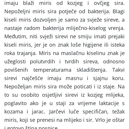
imaju blaži miris od kozjeg i ovčjeg sira.
Nepoželjni miris sira potječe od bakterija. Blagi
kiseli miris dozvoljen je samo za svježe sireve, a
nastaje radom bakterija mliječno-kiselog vrenja.
Međutim, niti svježi sirevi ne smiju imati prejaki
kiseli miris, jer je on znak loše higijene ili isteka
roka trajanja. Miris na maslačnu kiselinu znak je
užeglosti polutvrdih i tvrdih sireva, odnosno
povišenih temperaturama skladištenja. Takvi
sirevi najčešće imaju masnu i sjajnu koru.
Nepoželjan miris sira može poticati i iz staje. Na
to su osobito osjetljivi sirevi iz kozjeg mlijeka,
poglavito ako je u staji za vrijeme laktacije s
kozama i jarac. Jarčevi luče specifičan, težak
miris, koji se prenesi na mlijeko i sir. Vrlo je oštar
i gotovo štipa nosnice.