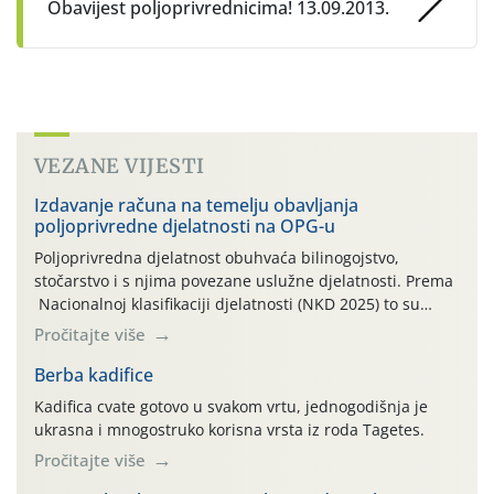
Obavijest poljoprivrednicima! 13.09.2013.
VEZANE VIJESTI
Izdavanje računa na temelju obavljanja
poljoprivredne djelatnosti na OPG-u
Poljoprivredna djelatnost obuhvaća bilinogojstvo,
stočarstvo i s njima povezane uslužne djelatnosti. Prema
Nacionalnoj klasifikaciji djelatnosti (NKD 2025) to su
skupne 01.1, 01.2, 01.3, 01.4, 01.5 i 01.6. Djelatnost
Pročitajte više
prerade poljoprivrednih proizvoda je svako djelovanje na
poljoprivredni proizvod čiji je rezultat proizvod koji
Berba kadifice
također može biti poljoprivredni proizvod poput npr.
Kadifica cvate gotovo u svakom vrtu, jednogodišnja je
maslinovog ulja, bučinog ulja, vino od […]
ukrasna i mnogostruko korisna vrsta iz roda Tagetes.
Pročitajte više