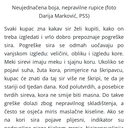
Neujednačena boja, nepravilne rupice (foto
Darija Marković, PSS)
Svaki kupac zna kakav sir želi kupiti, kako on
treba izgledati i vrlo dobro prepoznaje pogreške
sira. Pogreške sira se odmah uočavaju po
vanjskom izgledu: veličini, obliku i izgledu kore.
Meki sirevi imaju meku i sjajnu koru. Ukoliko se
pojavi suha, žuta kora, primjerice na škripavcu,
kupac će znati da taj sir više ne škripi, te da je
stariji od tjedan dana. Kod polutvrdih, a posebice
tvrdih sireva, kora ne smije biti masna. Do takve
greške dolazi zbog nepravilnog skladištenja, a
često se osjeća miris maslačne kiseline. Ako se
na kori sira pojave plijesni, indikator su
nedovoljne njege tijekom zrenja. Najnepovoljnija