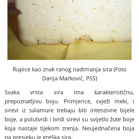
Rupice kao znak ranog nadimanja sira (Foto
Darija Marković, PSS)
Svaka vrsta sira ima karakterističnu,
prepoznatljivu boju. Primjerice, svježi meki, i
sirevi iz salamure trebaju biti intenzivne bijele
boje, a polutvrdi i tvrdi sirevi su svijetlo žute boje
koja nastaje tijekom zrenja. Neujednačena boja
na presjeku je greška sira.