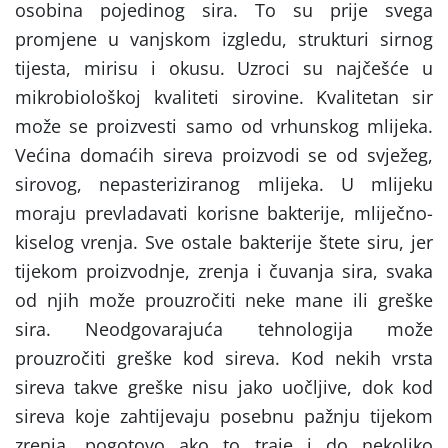
osobina pojedinog sira. To su prije svega
promjene u vanjskom izgledu, strukturi sirnog
tijesta, mirisu i okusu. Uzroci su najčešće u
mikrobiološkoj kvaliteti sirovine. Kvalitetan sir
može se proizvesti samo od vrhunskog mlijeka.
Većina domaćih sireva proizvodi se od svježeg,
sirovog, nepasteriziranog mlijeka. U mlijeku
moraju prevladavati korisne bakterije, mliječno-
kiselog vrenja. Sve ostale bakterije štete siru, jer
tijekom proizvodnje, zrenja i čuvanja sira, svaka
od njih može prouzročiti neke mane ili greške
sira. Neodgovarajuća tehnologija može
prouzročiti greške kod sireva. Kod nekih vrsta
sireva takve greške nisu jako uočljive, dok kod
sireva koje zahtijevaju posebnu pažnju tijekom
zrenja, pogotovo ako to traje i do nekoliko