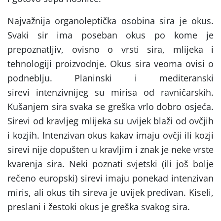
Najvažnija organoleptička osobina sira je okus.
Svaki sir ima poseban okus po kome je
prepoznatljiv, ovisno o vrsti sira, mlijeka i
tehnologiji proizvodnje. Okus sira veoma ovisi o
podneblju. Planinski i mediteranski
sirevi intenzivnijeg su mirisa od ravničarskih.
Kušanjem sira svaka se greška vrlo dobro osjeća.
Sirevi od kravljeg mlijeka su uvijek blaži od ovčjih
i kozjih. Intenzivan okus kakav imaju ovčji ili kozji
sirevi nije dopušten u kravljim i znak je neke vrste
kvarenja sira. Neki poznati svjetski (ili još bolje
rečeno europski) sirevi imaju ponekad intenzivan
miris, ali okus tih sireva je uvijek predivan. Kiseli,
preslani i žestoki okus je greška svakog sira.