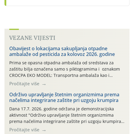
VEZANE VIJESTI
Obavijest o lokacijama sakupljanja otpadne
ambalaže od pesticida za kolovoz 2026. godine
Prima se opasna otpadna ambalaža od sredstava za
zaštitu bilja označena samo s piktogramima i oznakom
CROCPA EKO MODEL: Transportna ambalaža kao i
ambalaža drugih proizvoda koji nisu sredstva za zaštitu
Pročitajte više
bilja (npr. ambalaža od mineralnih gnojiva,) se ne
prihvaća. Korisnicima je osiguran besplatni povrat
Održivo upravljanje štetnim organizmima prema
načelima integrirane zaštite pri uzgoju krumpira
prazne ambalaže isključivo ovih tvrtki: AGROCHEM-MAKS,
AGRONOM, ALBAUGH TKI* (PINUS […]
Dana 17.7. 2026. godine održana je demonstracijska
aktivnost "Održivo upravljanje štetnim organizmima
prema načelima integrirane zaštite pri uzgoju krumpira"
na pokusnom polju "Poredje", kraj naselja Belica (ARKOD
Pročitajte više
parcela ID 2445031) (središnji dio Međimurske županije).