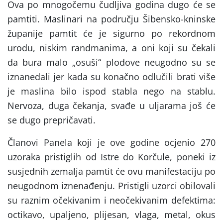
Ova po mnogočemu čudljiva godina dugo će se
pamtiti. Maslinari na području Šibensko-kninske
županije pamtit će je sigurno po rekordnom
urodu, niskim randmanima, a oni koji su čekali
da bura malo „osuši“ plodove neugodno su se
iznanedali jer kada su konačno odlučili brati više
je maslina bilo ispod stabla nego na stablu.
Nervoza, duga čekanja, svađe u uljarama još će
se dugo prepričavati.
Članovi Panela koji je ove godine ocjenio 270
uzoraka pristiglih od Istre do Korčule, poneki iz
susjednih zemalja pamtit će ovu manifestaciju po
neugodnom iznenađenju. Pristigli uzorci obilovali
su raznim očekivanim i neočekivanim defektima:
octikavo, upaljeno, plijesan, vlaga, metal, okus