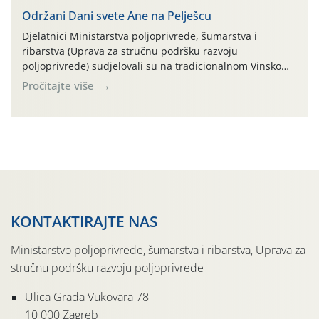
Održani Dani svete Ane na Pelješcu
Djelatnici Ministarstva poljoprivrede, šumarstva i
ribarstva (Uprava za stručnu podršku razvoju
poljoprivrede) sudjelovali su na tradicionalnom Vinskom
forumu, održanom 24.07.2026. godine u Domu vinarske
Pročitajte više
tradicije u Putnikovićima na poluotoku Pelješcu, u
organizaciji PZ Putniković, Zadružni savez Dalmacije,
Udruga Dalmika i općina Ston. Manifestacija, koja se već
sedmu godinu zaredom održava u sklopu proslave Dana
svete […]
KONTAKTIRAJTE NAS
Ministarstvo poljoprivrede, šumarstva i ribarstva, Uprava za
stručnu podršku razvoju poljoprivrede
Ulica Grada Vukovara 78
10 000 Zagreb