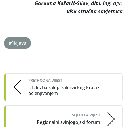
Gordana Kožarić-Silov, dipl. ing. agr.
viša stručna savjetnica
#Najava
Post
navigation
PRETHODNA VIJEST
I. Izložba rakija rakovičkog kraja s
ocjenjivanjem
SLJEDEĆA VIJEST
Regionalni svinjogojski forum