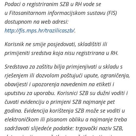
Podaci o registriranim SZB u RH vode se
u Fitosanitarnom informacijskom sustavu (FIS)
dostupnom na web adresi:
http://fis.mps.hr/trazilicaszb/
.
Korisnik ne smije posjedovati, skladištiti ili
primijeniti sredstva koja nisu registrirana u RH.
Sredstava za zaštitu bilja primjenjivati u skladu s
rješenjem ili dozvolom poštujući upute, ograničenja,
obavijesti i upozorenja navedenim na etiketi i
uputstvu za uporabu. Korisnici SZB su dužni voditi i
čuvati evidenciju o primjeni SZB najmanje pet
godina. Evidencija korištenja SZB može se voditi u
elektroničkom ili pisanom obliku a najmanje treba
sadržavati slijedeće podatke: trgovački naziv SZB,