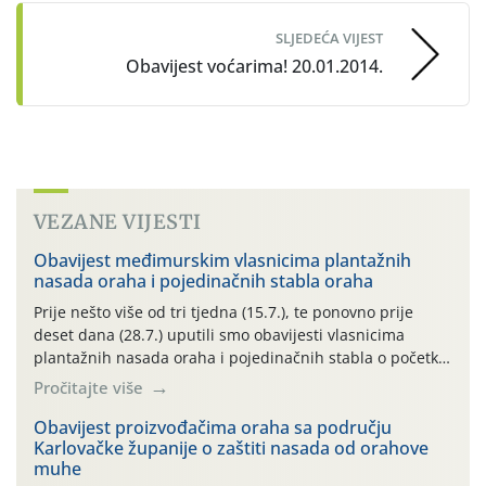
SLJEDEĆA VIJEST
Obavijest voćarima! 20.01.2014.
VEZANE VIJESTI
Obavijest međimurskim vlasnicima plantažnih
nasada oraha i pojedinačnih stabla oraha
Prije nešto više od tri tjedna (15.7.), te ponovno prije
deset dana (28.7.) uputili smo obavijesti vlasnicima
plantažnih nasada oraha i pojedinačnih stabla o početku
leta i ovogodišnjoj potrebi usmjerenog suzbijanja
Pročitajte više
orahove muhe (Rhagoletis completa)! Već dvanaest dana
traje drugi ovogodišnji “toplinski udar”, koji naročito
Obavijest proizvođačima oraha sa području
Karlovačke županije o zaštiti nasada od orahove
izražen zadnja šest dana (31.7.-05.8.), jer najviše
muhe
temperature zraka svakodnevno […]