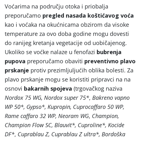
Voćarima na području otoka i priobalja
preporučamo
pregled nasada
koštićavog
voća
kao i voćaka na okućnicama obzirom da visoke
temperature za ovo doba godine mogu dovesti
do ranijeg kretanja vegetacije od uobičajenog.
Ukoliko se voćke nalaze u fenofazi
bubrenja
pupova
preporučamo obaviti
preventivno
plavo
prskanje
protiv prezimljuljućih oblika bolesti. Za
plavo prskanje mogu se koristiti pripravci na na
osnovi
bakarnih spojeva
(trgovačkog naziva
Nordox 75 WG, Nordox super 75*
,
Bakreno vapno
WP 50*, Gypso*, Kupropin, Cuprocaffaro 50 WP,
Rame caffaro 32 WP, Neoram WG
,
Champion,
Champion Flow SC, Blauvit*, Cuproline*, Kocide
DF*
,
Cuprablau Z, Cuprablau Z ultra*, Bordoška