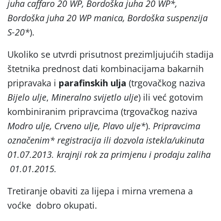
juha caffaro 20 WP, Bordoška juha 20 WP*,
Bordoška juha 20 WP manica, Bordoška suspenzija
S-20*
).
Ukoliko se utvrdi prisutnost prezimljujućih stadija
štetnika prednost dati kombinacijama bakarnih
pripravaka i
parafinskih ulja
(trgovačkog naziva
Bijelo ulje
,
Mineralno svijetlo ulje
) ili već gotovim
kombiniranim pripravcima (trgovačkog naziva
Modro ulje, Crveno ulje, Plavo ulje*
).
Pripravcima
označenim* registracija ili dozvola istekla/ukinuta
01.07.2013. krajnji rok za primjenu i prodaju zaliha
01.01.2015.
Tretiranje obaviti za lijepa i mirna vremena a
voćke dobro okupati.