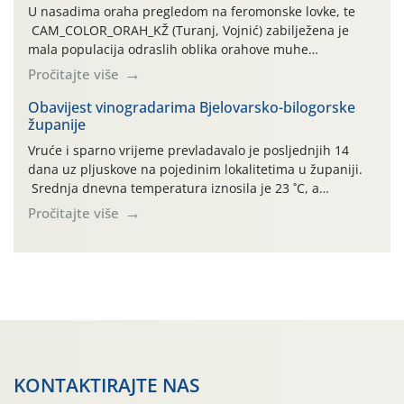
U nasadima oraha pregledom na feromonske lovke, te
CAM_COLOR_ORAH_KŽ (Turanj, Vojnić) zabilježena je
mala populacija odraslih oblika orahove muhe
(Rhagoletis completa). Niska brojnost može se objasniti
Pročitajte više
činjenicom da je riječ o mladim nasadima s vrlo malim
urodom, što je povezano i s manjim brojem prezimjelih
Obavijest vinogradarima Bjelovarsko-bilogorske
županije
jedinki. U starijim nasadima, na žutim ljepljivim Rebell
pločama s […]
Vruće i sparno vrijeme prevladavalo je posljednjih 14
dana uz pljuskove na pojedinim lokalitetima u županiji.
Srednja dnevna temperatura iznosila je 23 ˚C, a
maksimalne su posljednjih dana dosezale do 35 ˚C.
Pročitajte više
Simptome plamenjače vinove loze (Plasmoparas
viticola) vidljivi su na zapercima i vršnom mladom lišću.
Kako bi i dalje održali zdravu lisnu masu u zaštiti je
moguće […]
KONTAKTIRAJTE NAS