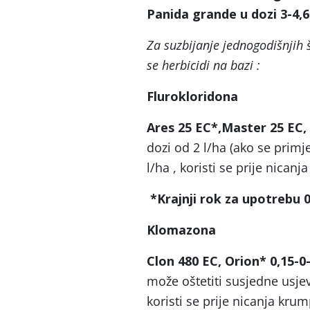
Panida grande u dozi 3-4,6
Za suzbijanje jednogodišnjih š
se herbicidi na bazi :
Flurokloridona
Ares 25 EC*,Master 25 EC,
dozi od 2 l/ha (ako se prim
l/ha , koristi se prije nican
*Krajnji rok za upotrebu 0
Klomazona
Clon 480 EC, Orion* 0,15-0-
može oštetiti susjedne usjev
koristi se prije nicanja kru