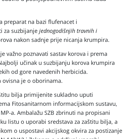
 preparat na bazi flufenacet i
i za suzbijanje
jednogodišnjih travnih i
rova nakon sadnje prije nicanja krumpira.
je važno poznavati sastav korova i prema
Najbolji učinak u suzbijanju korova krumpira
kih od gore navedenih herbicida.
a ovisna je o oborinama.
itu bilja primijenite sukladno uputi
ema Fitosanitarnom informacijskom sustavu,
a MP-a. Ambalažu SZB zbrinuti na propisani
u listu o uporabi sredstava za zaštitu bilja, a
nikom o uspostavi akcijskog okvira za postizanje