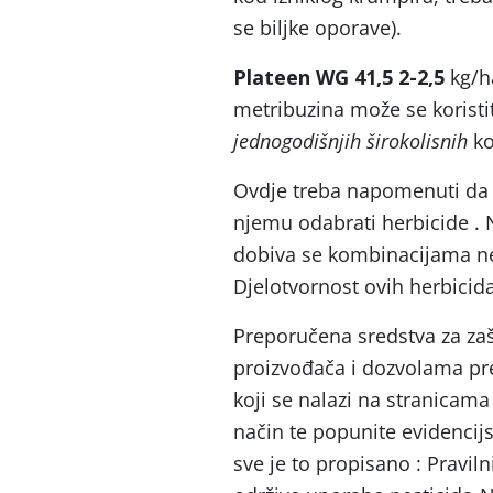
se biljke oporave).
Plateen WG 41,5 2-2,5
kg/ha
metribuzina može se koristit
jednogodišnjih širokolisnih
ko
Ovdje treba napomenuti da 
njemu odabrati herbicide . 
dobiva se kombinacijama ne
Djelotvornost ovih herbicid
Preporučena sredstva za zašt
proizvođača i dozvolama pr
koji se nalazi na stranicam
način te popunite evidencijsk
sve je to propisano : Pravil