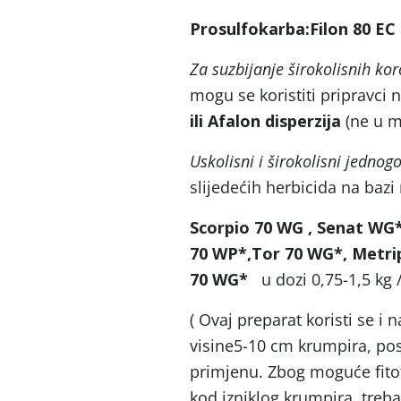
Prosulfokarba:Filon 80 EC 
Za suzbijanje širokolisnih kor
mogu se koristiti pripravci 
ili Afalon disperzija
(ne u m
Uskolisni i širokolisni jednogo
slijedećih herbicida na bazi
Scorpio 70 WG , Senat WG*
70 WP*,Tor 70 WG*, Metrip
70 WG*
u dozi 0,75-1,5 kg /
( Ovaj preparat koristi se i
visine5-10 cm krumpira, post
primjenu. Zbog moguće fitoto
kod izniklog krumpira, treb