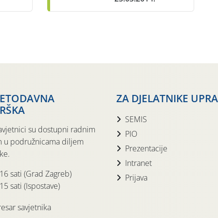
JETODAVNA
ZA DJELATNIKE UPR
RŠKA
SEMIS
avjetnici su dostupni radnim
PIO
 u podružnicama diljem
Prezentacije
ke.
Intranet
 16 sati (Grad Zagreb)
Prijava
15 sati (Ispostave)
esar savjetnika