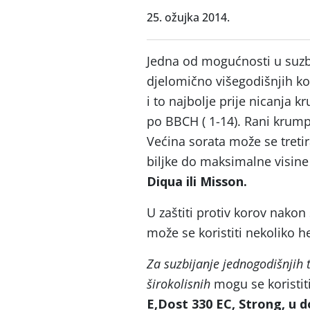
25. ožujka 2014.
Jedna od mogućnosti u suzbi
djelomično višegodišnjih ko
i to najbolje prije nicanja
po BBCH ( 1-14). Rani krumpi
Većina sorata može se treti
biljke do maksimalne visine
Diqua ili Misson.
U zaštiti protiv korov nakon
može se koristiti nekoliko h
Za suzbijanje jednogodišnjih t
širokolisnih
mogu se koristiti
E,Dost 330 EC, Strong, u do