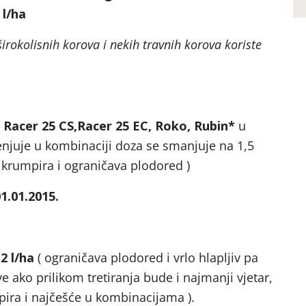
 l/ha
irokolisnih korova i nekih travnih korova koriste
 Racer 25 CS,Racer 25 EC, Roko, Rubin*
u
jenjuje u kombinaciji doza se smanjuje na 1,5
ja krumpira i ograničava plodored )
1.01.2015.
2 l/ha
( ograničava plodored i vrlo hlapljiv pa
e ako prilikom tretiranja bude i najmanji vjetar,
mpira i najčešće u kombinacijama ).