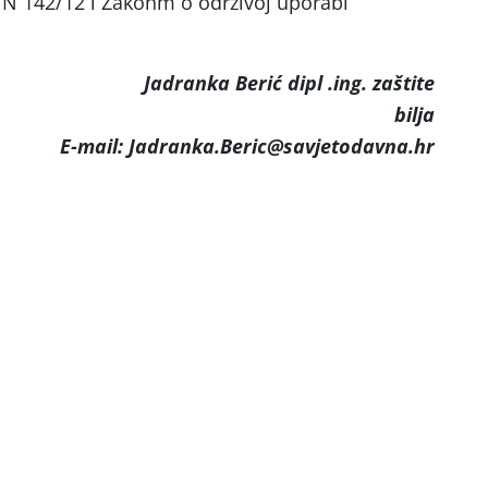
NN 142/12 i Zakonm o održivoj uporabi
Jadranka Berić dipl .ing. zaštite
bilja
E-mail: Jadranka.Beric@savjetodavna.hr