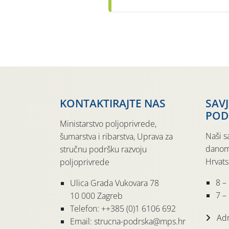
KONTAKTIRAJTE NAS
SAV
POD
Ministarstvo poljoprivrede,
Naši s
šumarstva i ribarstva, Uprava za
danom
stručnu podršku razvoju
Hrvats
poljoprivrede
8 –
Ulica Grada Vukovara 78
7 – 
10 000 Zagreb
Telefon: ++385 (0)1 6106 692
Adr
Email: strucna-podrska@mps.hr