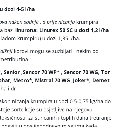
u dozi 4-5 l/ha
ova nakon sadnje , a prije nicanja
krumpira
na bazi
linurona: Linurex 50 SC u dozi 1,2 l/ha
ladom krumpiru) u dozi 1,35 l/ha.
dišnji
korovi mogu se suzbijati i nekim od
 metribuzina :
, Senior ,Sencor 70 WP* , Sencor 70 WG, Tor
har, Metro*, Mistral 70 WG ,Joker*, Demet
ha i dr
 nakon nicanja krumpira u dozi 0,5-0,75 kg/ha do
oje sorte koje su osjetljive na njegovu
ksičnosti, za sunčanih i toplih dana tretiranje
a obaviti u poslijepodnevnim satima kada