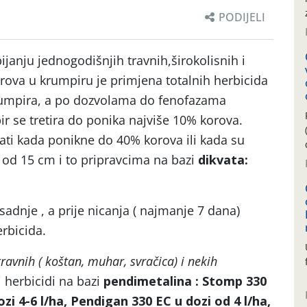
PODIJELI
janju jednogodišnjih travnih,širokolisnih i
rova u krumpiru je primjena totalnih herbicida
 krumpira, a po dozvolama do fenofazama
r se tretira do ponika najviše 10% korova.
rati kada ponikne do 40% korova ili kada su
 od 15 cm i to pripravcima na bazi
dikvata:
 sadnje , a prije nicanja ( najmanje 7 dana)
erbicida.
ravnih ( koštan, muhar, svračica) i nekih
 herbicidi na bazi
pendimetalina : Stomp 330
zi 4-6 l/ha,
Pendigan 330 EC u dozi od 4 l/ha,