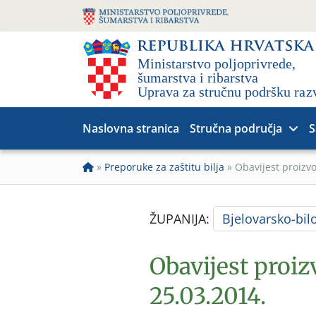
Naslovna stranica
Stručna područja
S
»
Preporuke za zaštitu bilja
»
Obavijest proizv
ŽUPANIJA:
Bjelovarsko-bil
Obavijest proi
25.03.2014.