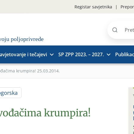
Registar savjetnika
Prepor
Pretraži
stranice
avjetovanje i tečajevi
SP ZPP 2023. – 2027.
Publikac
ođačima krumpira! 25.03.2014.
ogorska
zvođačima krumpira!