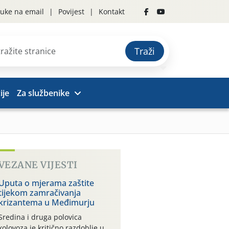
uke na email
Povijest
Kontakt
Traži
ije
Za službenike
VEZANE VIJESTI
Uputa o mjerama zaštite
tijekom zamračivanja
krizantema u Međimurju
Sredina i druga polovica
kolovoza je kritično razdoblje u