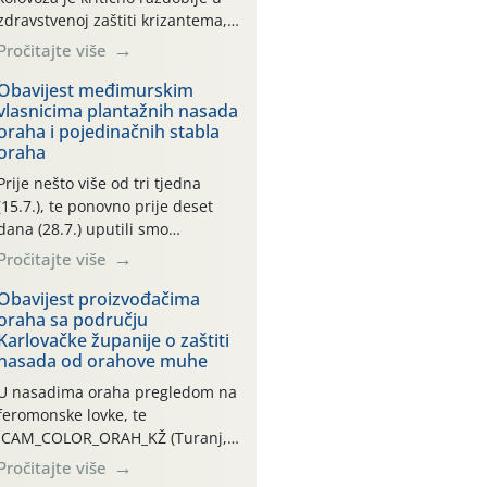
zdravstvenoj zaštiti krizantema,
a prije zamračivanja u proteklom
Pročitajte više
smo mjesecu tri puta upućivali
preporuke o preventivnim
Obavijest međimurskim
vlasnicima plantažnih nasada
mjerama zaštite krizantema od
oraha i pojedinačnih stabla
najčešćih uzročnika bolesti,
oraha
štetnika i fito-fagnih grinja (23.7.,
14.7., 06.7.)! Na početku ovog
Prije nešto više od tri tjedna
mjeseca je zabilježeno je
(15.7.), te ponovno prije deset
povijesno i ekstremno vruće
dana (28.7.) uputili smo
meteorološko razdoblje, uz
obavijesti vlasnicima plantažnih
Pročitajte više
najviše temperature […]
nasada oraha i pojedinačnih
stabla o početku leta i
Obavijest proizvođačima
oraha sa području
ovogodišnjoj potrebi usmjerenog
Karlovačke županije o zaštiti
suzbijanja orahove muhe
nasada od orahove muhe
(Rhagoletis completa)! Već
dvanaest dana traje drugi
U nasadima oraha pregledom na
ovogodišnji “toplinski udar”, koji
feromonske lovke, te
naročito izražen zadnja šest
CAM_COLOR_ORAH_KŽ (Turanj,
dana (31.7.-05.8.), jer najviše
Vojnić) zabilježena je mala
Pročitajte više
temperature zraka svakodnevno
populacija odraslih oblika