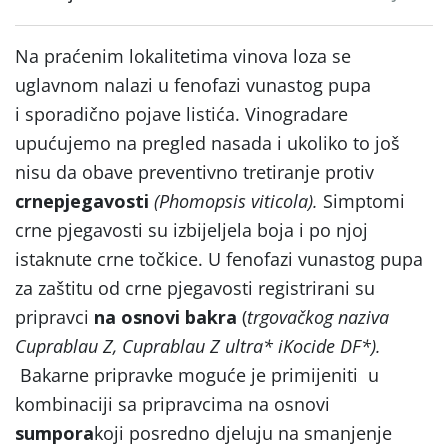
Na praćenim lokalitetima vinova loza se
uglavnom nalazi u fenofazi vunastog pupa
i sporadično pojave listića. Vinogradare
upućujemo na pregled nasada i ukoliko to još
nisu da obave preventivno tretiranje protiv
crne
pjegavosti
(
Phomopsis
viticola
).
Simptomi
crne pjegavosti su izbijeljela boja i po njoj
istaknute crne točkice. U fenofazi vunastog pupa
za zaštitu od crne pjegavosti registrirani su
pripravci
na osnovi bakra
(
trgovačkog naziva
Cuprablau Z,
Cuprablau Z ultra* i
Kocide DF*).
Bakarne pripravke moguće je primijeniti u
kombinaciji sa pripravcima na osnovi
sumpora
koji posredno djeluju na smanjenje