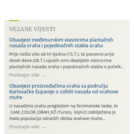
VEZANE VIJESTI
Obavijest međimurskim vlasnicima plantažnih
nasada oraha i pojedinačnih stabla oraha
Prije nešto više od tri tjedna (15.7.), te ponovno prije
deset dana (28.7.) uputili smo obavijesti vlasnicima
plantažnih nasada oraha i pojedinačnih stabla o početku
leta i ovogodišnjoj potrebi usmjerenog suzbijanja
Pročitajte više
orahove muhe (Rhagoletis completa)! Već dvanaest dana
traje drugi ovogodišnji “toplinski udar”, koji naročito
Obavijest proizvođačima oraha sa području
Karlovačke županije o zaštiti nasada od orahove
izražen zadnja šest dana (31.7.-05.8.), jer najviše
muhe
temperature zraka svakodnevno […]
U nasadima oraha pregledom na feromonske lovke, te
CAM_COLOR_ORAH_KŽ (Turanj, Vojnić) zabilježena je
mala populacija odraslih oblika orahove muhe
(Rhagoletis completa). Niska brojnost može se objasniti
Pročitajte više
činjenicom da je riječ o mladim nasadima s vrlo malim