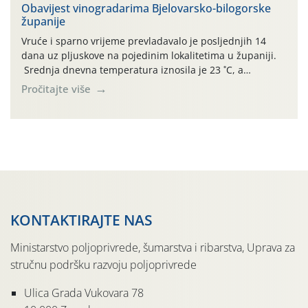
urodom, što je povezano i s manjim brojem prezimjelih
Obavijest vinogradarima Bjelovarsko-bilogorske
županije
jedinki. U starijim nasadima, na žutim ljepljivim Rebell
pločama s […]
Vruće i sparno vrijeme prevladavalo je posljednjih 14
dana uz pljuskove na pojedinim lokalitetima u županiji.
Srednja dnevna temperatura iznosila je 23 ˚C, a
maksimalne su posljednjih dana dosezale do 35 ˚C.
Pročitajte više
Simptome plamenjače vinove loze (Plasmoparas
viticola) vidljivi su na zapercima i vršnom mladom lišću.
Kako bi i dalje održali zdravu lisnu masu u zaštiti je
moguće […]
KONTAKTIRAJTE NAS
Ministarstvo poljoprivrede, šumarstva i ribarstva, Uprava za
stručnu podršku razvoju poljoprivrede
Ulica Grada Vukovara 78