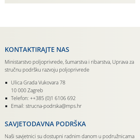
urodom, što je povezano i s manjim brojem prezimjelih
jedinki. U starijim nasadima, na žutim ljepljivim Rebell
pločama s […]
KONTAKTIRAJTE NAS
Ministarstvo poljoprivrede, šumarstva i ribarstva, Uprava za
stručnu podršku razvoju poljoprivrede
Ulica Grada Vukovara 78
10 000 Zagreb
Telefon: ++385 (0)1 6106 692
Email: strucna-podrska@mps.hr
SAVJETODAVNA PODRŠKA
Naši savjetnici su dostupni radnim danom u podružnicama