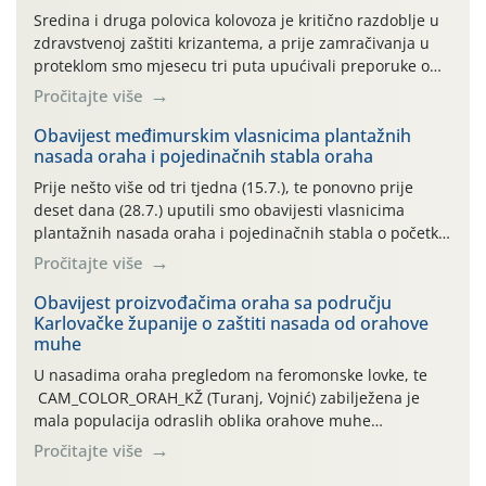
Sredina i druga polovica kolovoza je kritično razdoblje u
zdravstvenoj zaštiti krizantema, a prije zamračivanja u
proteklom smo mjesecu tri puta upućivali preporuke o
preventivnim mjerama zaštite krizantema od najčešćih
Pročitajte više
uzročnika bolesti, štetnika i fito-fagnih grinja (23.7., 14.7.,
06.7.)! Na početku ovog mjeseca je zabilježeno je
Obavijest međimurskim vlasnicima plantažnih
nasada oraha i pojedinačnih stabla oraha
povijesno i ekstremno vruće meteorološko razdoblje, uz
najviše temperature […]
Prije nešto više od tri tjedna (15.7.), te ponovno prije
deset dana (28.7.) uputili smo obavijesti vlasnicima
plantažnih nasada oraha i pojedinačnih stabla o početku
leta i ovogodišnjoj potrebi usmjerenog suzbijanja
Pročitajte više
orahove muhe (Rhagoletis completa)! Već dvanaest dana
traje drugi ovogodišnji “toplinski udar”, koji naročito
Obavijest proizvođačima oraha sa području
Karlovačke županije o zaštiti nasada od orahove
izražen zadnja šest dana (31.7.-05.8.), jer najviše
muhe
temperature zraka svakodnevno […]
U nasadima oraha pregledom na feromonske lovke, te
CAM_COLOR_ORAH_KŽ (Turanj, Vojnić) zabilježena je
mala populacija odraslih oblika orahove muhe
(Rhagoletis completa). Niska brojnost može se objasniti
Pročitajte više
činjenicom da je riječ o mladim nasadima s vrlo malim