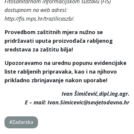
Fitosanitarnom informacijskom sustavu (FIS)
dostupnom na web adresi:
http://fis.mps.hr/trazilicaszb/.
Provedbom zaštitnih mjera nužno se
pridržavati uputa proizvođača rabljenog
sredstava za zaštitu bilja!
Upozoravamo na urednu popunu evidencijske
liste rabljenih pripravaka, kao i na njihovo
prikladno zbrinjavanje nakon uporabe!
Ivan Šimičević,dipl.ing.agr.
E – mail: Ivan.Simicevic@savjetodavna.hr
#Zadarska