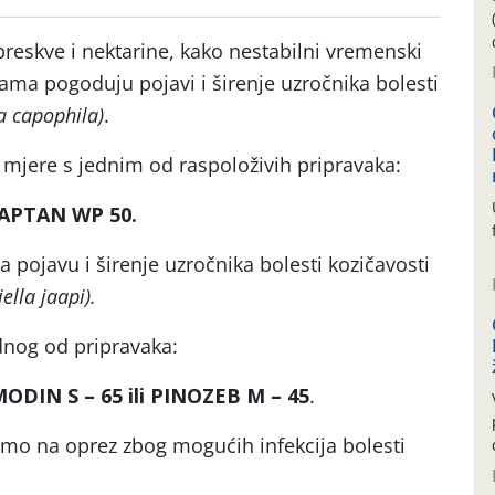
eskve i nektarine, kako nestabilni vremenski
ma pogoduju pojavi i širenje uzročnika bolesti
a capophila)
.
e mjere s jednim od raspoloživih pripravaka:
 CAPTAN WP 50.
a pojavu i širenje uzročnika bolesti kozičavosti
ella jaapi).
nog od pripravaka:
ODIN S – 65 ili PINOZEB M – 45
.
mo na oprez zbog mogućih infekcija bolesti