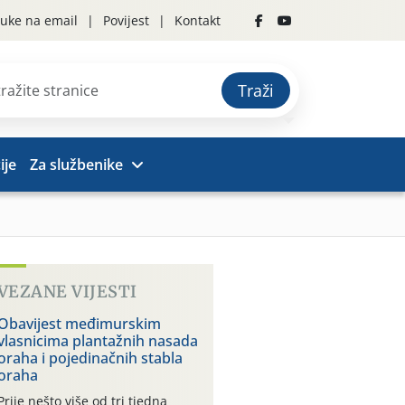
uke na email
Povijest
Kontakt
Traži
ije
Za službenike
VEZANE VIJESTI
Obavijest međimurskim
vlasnicima plantažnih nasada
oraha i pojedinačnih stabla
oraha
Prije nešto više od tri tjedna