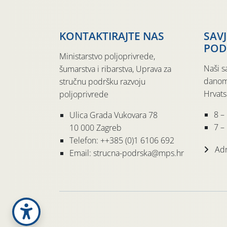
KONTAKTIRAJTE NAS
SAV
POD
Ministarstvo poljoprivrede,
Naši s
šumarstva i ribarstva, Uprava za
danom
stručnu podršku razvoju
Hrvats
poljoprivrede
8 –
Ulica Grada Vukovara 78
7 – 
10 000 Zagreb
Telefon: ++385 (0)1 6106 692
Adr
Email: strucna-podrska@mps.hr