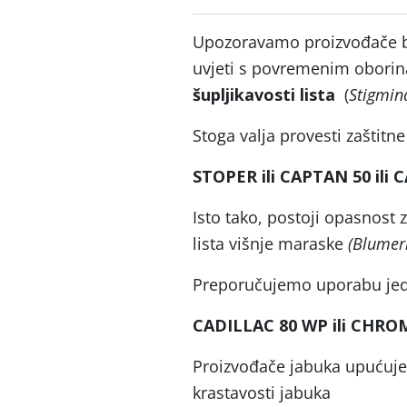
Upozoravamo proizvođače br
uvjeti s povremenim oborina
šupljikavosti lista
(
Stigmin
Stoga valja provesti zaštitn
STOPER ili CAPTAN 50 ili
Isto tako, postoji opasnost z
lista višnje maraske
(Blumeri
Preporučujemo uporabu jed
CADILLAC 80 WP ili CHROM
Proizvođače jabuka upućuje
krastavosti jabuka