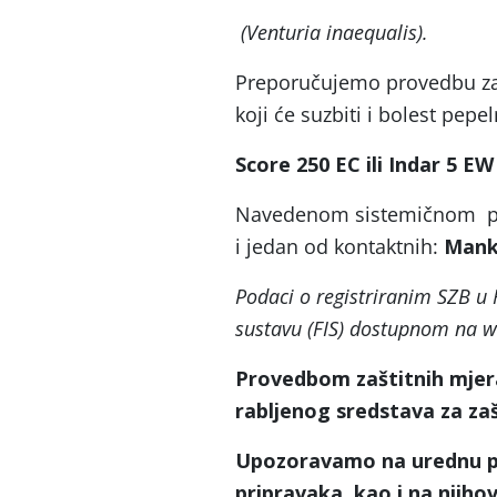
(Venturia inaequalis).
Preporučujemo provedbu zaš
koji će suzbiti i bolest pepel
Score 250 EC ili Indar 5 EW 
Navedenom sistemičnom pripr
i jedan od kontaktnih:
Manko
Podaci o registriranim SZB u
sustavu (FIS) dostupnom na web
Provedbom zaštitnih mjer
rabljenog sredstava za zašt
Upozoravamo na urednu pop
pripravaka, kao i na njiho