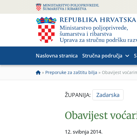
Naslovna stranica
Stručna područja
S
»
Preporuke za zaštitu bilja
»
Obavijest voćari
ŽUPANIJA:
Zadarska
Obavijest voćar
12. svibnja 2014.