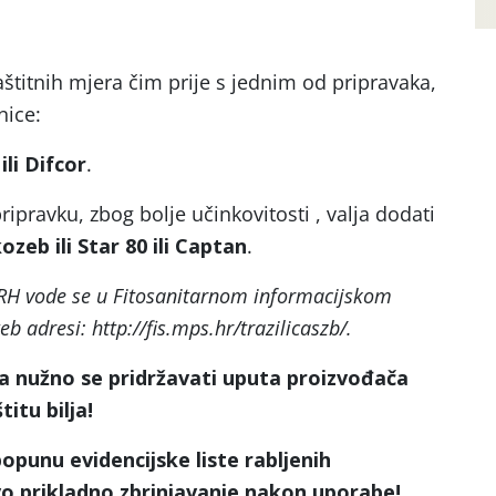
titnih mjera čim prije s jednim od pripravaka,
nice:
ili Difcor
.
avku, zbog bolje učinkovitosti , valja dodati
zeb ili Star 80 ili Captan
.
 RH vode se u Fitosanitarnom informacijskom
 adresi: http://fis.mps.hr/trazilicaszb/.
a nužno se pridržavati uputa proizvođača
itu bilja!
unu evidencijske liste rabljenih
vo prikladno zbrinjavanje nakon uporabe!