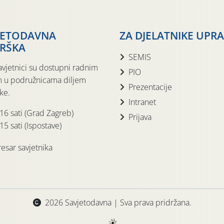
JETODAVNA
ZA DJELATNIKE UPR
RŠKA
SEMIS
avjetnici su dostupni radnim
PIO
 u podružnicama diljem
Prezentacije
ke.
Intranet
 16 sati (Grad Zagreb)
Prijava
15 sati (Ispostave)
esar savjetnika
2026 Savjetodavna | Sva prava pridržana.