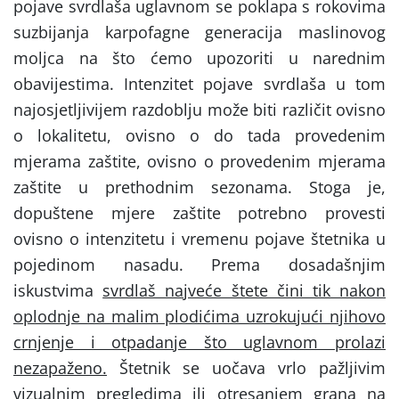
pojave svrdlaša uglavnom se poklapa s rokovima
suzbijanja karpofagne generacija maslinovog
moljca na što ćemo upozoriti u narednim
obavijestima. Intenzitet pojave svrdlaša u tom
najosjetljivijem razdoblju može biti različit ovisno
o lokalitetu, ovisno o do tada provedenim
mjerama zaštite, ovisno o provedenim mjerama
zaštite u prethodnim sezonama. Stoga je,
dopuštene mjere zaštite potrebno provesti
ovisno o intenzitetu i vremenu pojave štetnika u
pojedinom nasadu. Prema dosadašnjim
iskustvima
svrdlaš najveće štete čini tik nakon
oplodnje na malim plodićima uzrokujući njihovo
crnjenje i otpadanje što uglavnom prolazi
nezapaženo.
Štetnik se uočava vrlo pažljivim
vizualnim pregledima ili otresanjem grana na