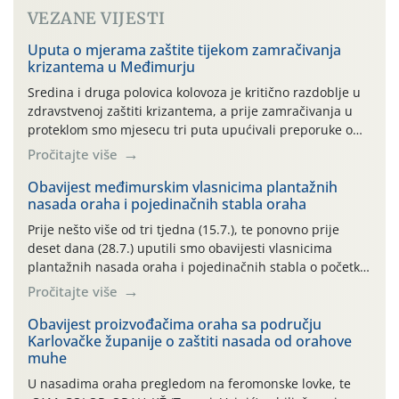
VEZANE VIJESTI
Uputa o mjerama zaštite tijekom zamračivanja
krizantema u Međimurju
Sredina i druga polovica kolovoza je kritično razdoblje u
zdravstvenoj zaštiti krizantema, a prije zamračivanja u
proteklom smo mjesecu tri puta upućivali preporuke o
preventivnim mjerama zaštite krizantema od najčešćih
Pročitajte više
uzročnika bolesti, štetnika i fito-fagnih grinja (23.7., 14.7.,
06.7.)! Na početku ovog mjeseca je zabilježeno je
Obavijest međimurskim vlasnicima plantažnih
nasada oraha i pojedinačnih stabla oraha
povijesno i ekstremno vruće meteorološko razdoblje, uz
najviše temperature […]
Prije nešto više od tri tjedna (15.7.), te ponovno prije
deset dana (28.7.) uputili smo obavijesti vlasnicima
plantažnih nasada oraha i pojedinačnih stabla o početku
leta i ovogodišnjoj potrebi usmjerenog suzbijanja
Pročitajte više
orahove muhe (Rhagoletis completa)! Već dvanaest dana
traje drugi ovogodišnji “toplinski udar”, koji naročito
Obavijest proizvođačima oraha sa području
Karlovačke županije o zaštiti nasada od orahove
izražen zadnja šest dana (31.7.-05.8.), jer najviše
muhe
temperature zraka svakodnevno […]
U nasadima oraha pregledom na feromonske lovke, te