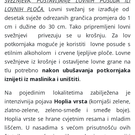
SVEŽNJEVA, POSTAVLJANJE LOVNIH POSUDA ILI
LOVNIH PLOČA.
Lovni svežanj se izrađuje od
desetak svježe odrezanih grančica promjera do 1
cm i dužine do 30 cm. Tako pripremljeni lovni
svežnjevi
privezuju se u krošnju. Za lov
potkornjaka moguće je koristiti
lovne posude s
etilnim alkoholom
i crvene ljepljive ploče. Lovne
svežnjeve iz krošnje i ostavljene lovne grane na
tlu potrebno
nakon ubušavanja potkornjaka
iznijeti iz maslinika i uništiti
.
Na pojedinim lokalitetima zabilježena je
intenzivnija pojava
Hoplia vrsta
(kornjaši zelene,
zlatno-zelene, zeleno-smeđe i smeđe boje).
Hoplia vrste se hrane cvjetnim resama i mladim
lišćem. U nasadima s većom prisutnošću ovih