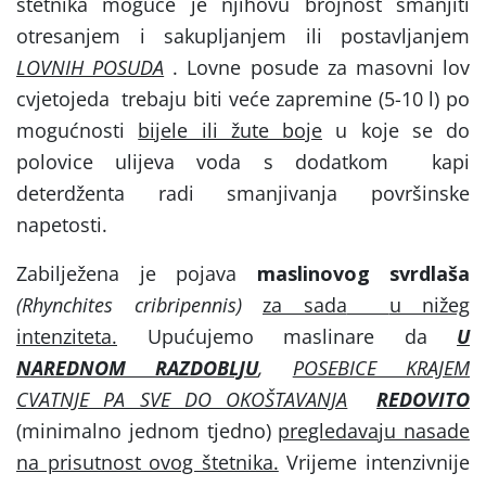
štetnika moguće je njihovu brojnost smanjiti
otresanjem i sakupljanjem ili postavljanjem
LOVNIH POSUDA
. Lovne posude za masovni lov
cvjetojeda
trebaju biti veće zapremine (5-10 l) po
mogućnosti
bijele ili žute boje
u koje se do
polovice ulijeva voda s dodatkom
kapi
deterdženta radi smanjivanja površinske
napetosti.
Zabilježena je pojava
maslinovog svrdlaša
(Rhynchites cribripennis)
za sada
u nižeg
intenziteta.
Upućujemo maslinare da
U
NAREDNOM RAZDOBLJU
,
POSEBICE KRAJEM
CVATNJE PA SVE DO OKOŠTAVANJA
REDOVITO
(minimalno jednom tjedno)
pregledavaju nasade
na prisutnost ovog štetnika.
Vrijeme intenzivnije