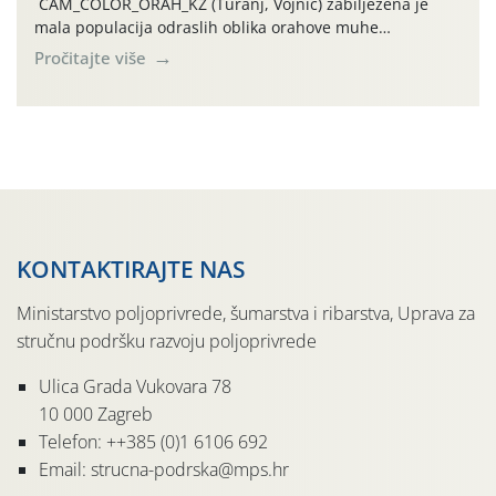
CAM_COLOR_ORAH_KŽ (Turanj, Vojnić) zabilježena je
mala populacija odraslih oblika orahove muhe
(Rhagoletis completa). Niska brojnost može se objasniti
Pročitajte više
činjenicom da je riječ o mladim nasadima s vrlo malim
urodom, što je povezano i s manjim brojem prezimjelih
jedinki. U starijim nasadima, na žutim ljepljivim Rebell
pločama s […]
KONTAKTIRAJTE NAS
Ministarstvo poljoprivrede, šumarstva i ribarstva, Uprava za
stručnu podršku razvoju poljoprivrede
Ulica Grada Vukovara 78
10 000 Zagreb
Telefon: ++385 (0)1 6106 692
Email: strucna-podrska@mps.hr