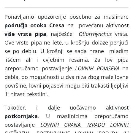
Ponavljamo upozorenje posebno za maslinare
područja otoka Cresa
na
povećanu aktivnost
više vrsta pipa
, najčešće
Otiorrhynchus
vrsta.
Ove vrste pipa ne lete, u krošnju dolaze penjući
se po deblu. U krošnji se sada hrane
mladim
lišćem ali i cvjetnim resama. Za lov pipa
preporučamo postavljenje
LOVNIH POJASEVA
na
debla, po mogućnosti u dva niza zbog male lovne
površine, lovni pojasevi mogu biti trakasti ljepljivi
ili nitasti tekstilni.
Također, i dalje uočavamo aktivnost
potkornjaka
. U maslinicima preporučamo
postavljanje
LOVNIH GRANA, IZRADU LOVNIH