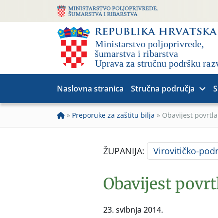
Naslovna stranica
Stručna područja
S
»
Preporuke za zaštitu bilja
»
Obavijest povrtla
ŽUPANIJA:
Virovitičko-pod
Obavijest povrt
23. svibnja 2014.