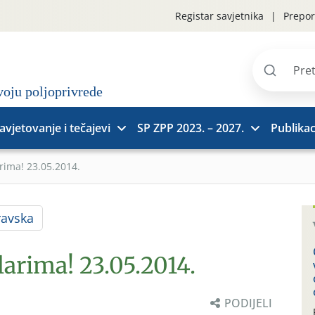
Registar savjetnika
Prepor
Pretraži
stranice
avjetovanje i tečajevi
SP ZPP 2023. – 2027.
Publikac
rima! 23.05.2014.
ravska
larima! 23.05.2014.
PODIJELI