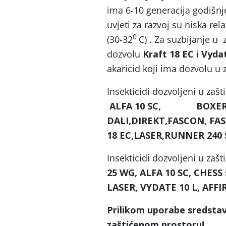
ima 6-10 generacija godišnje
uvjeti za razvoj su niska rel
0
(30-32
C) . Za suzbijanje u
dozvolu
Kraft 18 EC
i
Vydat
akaricid koji ima dozvolu u
Insekticidi dozvoljeni u za
ALFA 10 SC, BOXER 2
DALI,DIREKT,FASCON, 
18 EC,LASER,RUNNER 240 
Insekticidi dozvoljeni u za
25 WG, ALFA 10 SC, CHESS
LASER, VYDATE 10 L, AFF
Prilikom uporabe sredstav
zaštićenom prostoru!