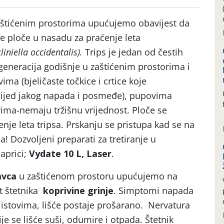
štićenim prostorima upućujemo obavijest da
ve ploče u nasadu za praćenje leta
liniella occidentalis).
Trips je jedan od čestih
 generacija godišnje u zaštićenim prostorima i
ovima (bjeličaste točkice i crtice koje
 uslijed jakog napada i posmeđe), pupovima
vima-nemaju tržišnu vrijednost. Ploče se
enje leta tripsa. Prskanju se pristupa kad se na
sa! Dozvoljeni preparati za tretiranje u
aprici;
Vydate 10 L, Laser
.
avca
u zaštićenom prostoru upućujemo na
st štetnika
koprivine grinje
. Simptomi napada
 listovima, lišće postaje prošarano. Nervatura
je se lišće suši, odumire i otpada. Štetnik