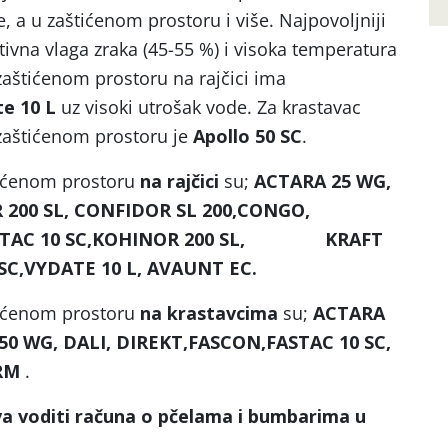
, a u zaštićenom prostoru i više. Najpovoljniji
ativna vlaga zraka (45-55 %) i visoka temperatura
 zaštićenom prostoru na rajčici ima
e 10 L
uz visoki utrošak vode. Za krastavac
 zaštićenom prostoru je
Apollo 50 SC
.
štićenom prostoru
na rajčici
su;
ACTARA 25 WG,
00 SL, CONFIDOR SL 200,CONGO,
FASTAC 10 SC,KOHINOR 200 SL, KRAFT
SC,VYDATE 10 L, AVAUNT EC.
štićenom prostoru
na krastavcima
su;
ACTARA
 50 WG, DALI, DIREKT,FASCON,FASTAC 10 SC,
IRM
.
a voditi računa o pčelama i bumbarima u