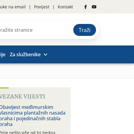
uke na email
Povijest
Kontakt
Traži
ije
Za službenike
VEZANE VIJESTI
Obavijest međimurskim
vlasnicima plantažnih nasada
oraha i pojedinačnih stabla
oraha
Prije nešto više od tri tjedna