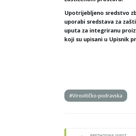
Upotrijebljeno sredstvo zbr
uporabi sredstava za zašti
uputa za integriranu proi
koji su upisani u Upisnik p
#Virovitičko-podravska
Post
navigation
PRETHODNA VIJEST