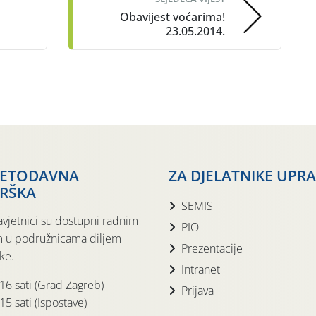
Obavijest voćarima!
23.05.2014.
JETODAVNA
ZA DJELATNIKE UPR
RŠKA
SEMIS
avjetnici su dostupni radnim
PIO
 u podružnicama diljem
Prezentacije
ke.
Intranet
 16 sati (Grad Zagreb)
Prijava
15 sati (Ispostave)