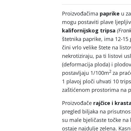
Proizvođačima
paprike
u za
mogu postaviti plave ljeplji
kalifornijskog tripsa
(Frank
štetnika paprike, ima 12-15
čini vrlo velike štete na list
nekrotiziraju, pa ti listovi
(deformacija ploda) i plodo
2
postavljaju 1/100m
za prać
1 plavoj ploči uhvati 10 trip
zaštićenom prostorima na p
Proizvođače
rajčice i krast
pregled biljaka na prisutno
su male bjeličaste točke na
ostaje najdulje zelena. Kasni