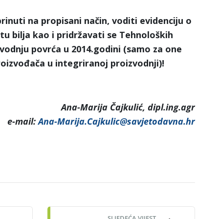
inuti na propisani način, voditi evidenciju o
tu bilja kao i pridržavati se Tehnoloških
zvodnju povrća u 2014.godini (samo za one
roizvođača u integriranoj proizvodnji)!
Ana-Marija Čajkulić, dipl.ing.agr
e-mail:
Ana-Marija.Cajkulic@savjetodavna.hr
SLJEDEĆA VIJEST