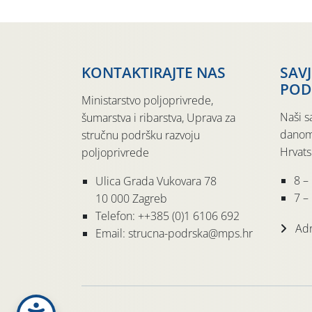
KONTAKTIRAJTE NAS
SAV
POD
Ministarstvo poljoprivrede,
Naši s
šumarstva i ribarstva, Uprava za
danom
stručnu podršku razvoju
Hrvats
poljoprivrede
8 –
Ulica Grada Vukovara 78
7 – 
10 000 Zagreb
Telefon: ++385 (0)1 6106 692
Adr
Email: strucna-podrska@mps.hr