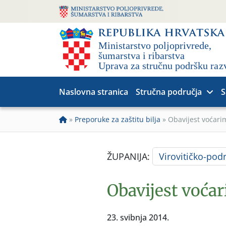
Naslovna stranica
Stručna područja
S
»
Preporuke za zaštitu bilja
»
Obavijest voćari
ŽUPANIJA:
Virovitičko-pod
Obavijest voćar
23. svibnja 2014.