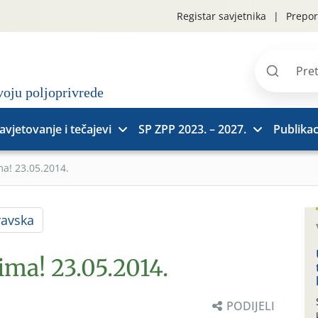
Registar savjetnika
Prepor
Pretraži
stranice
avjetovanje i tečajevi
SP ZPP 2023. – 2027.
Publikac
ma! 23.05.2014.
ravska
ima! 23.05.2014.
PODIJELI