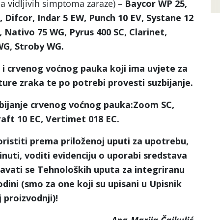
ma vidljivih simptoma zaraze) –
Baycor WP 25,
r, Difcor, Indar 5 EW, Punch 10 EV, Systane 12
, Nativo 75 WG, Pyrus 400 SC, Clarinet,
WG, Stroby WG.
ši i crvenog voćnog pauka koji ima uvjete za
re zraka te po potrebi provesti suzbijanje.
uzbijanje crvenog voćnog pauka:Zoom SC,
aft 10 EC, Vertimet 018 EC.
ristiti prema priloženoj uputi za upotrebu,
inuti, voditi evidenciju o uporabi sredstava
državati se Tehnoloških uputa za integriranu
dini (smo za one koji su upisani u Upisnik
 proizvodnji)!