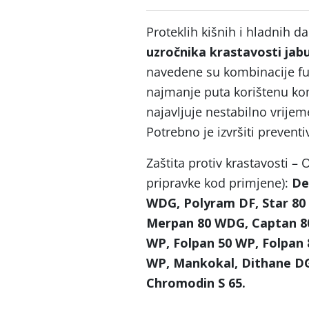
Proteklih kišnih i hladnih d
uzročnika krastavosti ja
navedene su kombinacije fu
najmanje puta korištenu ko
najavljuje nestabilno vrij
Potrebno je izvršiti preventi
Zaštita protiv krastavosti – 
pripravke kod primjene):
De
WDG, Polyram DF, Star 80
Merpan 80 WDG, Captan 80
WP, Folpan 50 WP, Folpan 
WP, Mankokal, Dithane DG
Chromodin S 65.