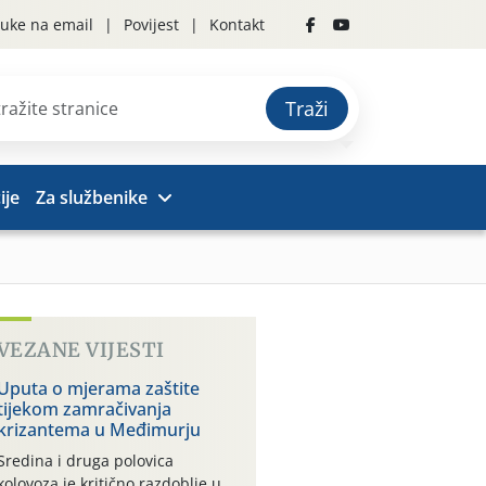
uke na email
Povijest
Kontakt
Traži
ije
Za službenike
VEZANE VIJESTI
Uputa o mjerama zaštite
tijekom zamračivanja
krizantema u Međimurju
Sredina i druga polovica
kolovoza je kritično razdoblje u