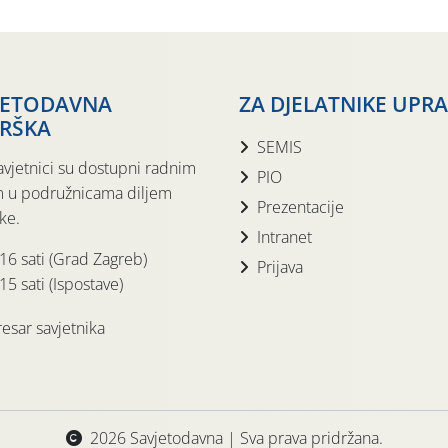
JETODAVNA
ZA DJELATNIKE UPR
RŠKA
SEMIS
avjetnici su dostupni radnim
PIO
 u podružnicama diljem
Prezentacije
ke.
Intranet
 16 sati (Grad Zagreb)
Prijava
15 sati (Ispostave)
esar savjetnika
2026 Savjetodavna | Sva prava pridržana.