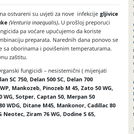
ana ostvareni su uvjeti za nove infekcije
gljivice
buke
(Venturia inaequalis)
.
U prošloj preporuci
ngicida pa voćare upućujemo da koriste
mbinaciju preparata. Narednih dana ponovo se
eme sa oborinama i povišenim temperaturama.
vnu zaštitu.
Organski fungicidi – nesistemični ( mijenjati
lan SC 750, Delan 500 SC, Delan 700
 WP, Mankozeb, Pinozeb M 45, Zato 50 WG,
 WG, Sotper, Captan 50, Merpan 50
80 WDG, Ditane M45, Mankonor, Cadillac 80
 Neotec, Ziram 76 WG, Dodine S 65,