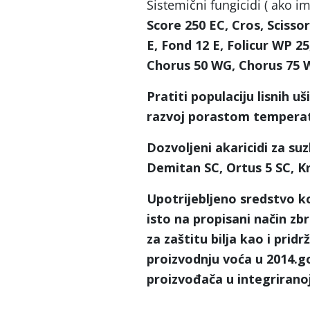
Sistemični fungicidi ( ako i
Score 250 EC, Cros, Scisso
E, Fond 12 E, Folicur WP 25
Chorus 50 WG, Chorus 75 
Pratiti populaciju lisnih u
razvoj porastom temperatu
Dozvoljeni akaricidi za s
Demitan SC, Ortus 5 SC, Kr
Upotrijebljeno sredstvo ko
isto na propisani način zbr
za zaštitu bilja kao i pri
proizvodnju voća u 2014.go
proizvođača u integriranoj