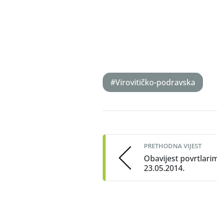
#Virovitičko-podravska
Post
navigation
PRETHODNA VIJEST
Obavijest povrtlari
23.05.2014.