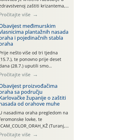
zdravstvenoj zaštiti krizantema,
a prije zamračivanja u proteklom
Pročitajte više
smo mjesecu tri puta upućivali
preporuke o preventivnim
Obavijest međimurskim
vlasnicima plantažnih nasada
mjerama zaštite krizantema od
oraha i pojedinačnih stabla
najčešćih uzročnika bolesti,
oraha
štetnika i fito-fagnih grinja (23.7.,
14.7., 06.7.)! Na početku ovog
Prije nešto više od tri tjedna
mjeseca je zabilježeno je
(15.7.), te ponovno prije deset
povijesno i ekstremno vruće
dana (28.7.) uputili smo
meteorološko razdoblje, uz
obavijesti vlasnicima plantažnih
Pročitajte više
najviše temperature […]
nasada oraha i pojedinačnih
stabla o početku leta i
Obavijest proizvođačima
oraha sa području
ovogodišnjoj potrebi usmjerenog
Karlovačke županije o zaštiti
suzbijanja orahove muhe
nasada od orahove muhe
(Rhagoletis completa)! Već
dvanaest dana traje drugi
U nasadima oraha pregledom na
ovogodišnji “toplinski udar”, koji
feromonske lovke, te
naročito izražen zadnja šest
CAM_COLOR_ORAH_KŽ (Turanj,
dana (31.7.-05.8.), jer najviše
Vojnić) zabilježena je mala
Pročitajte više
temperature zraka svakodnevno
populacija odraslih oblika