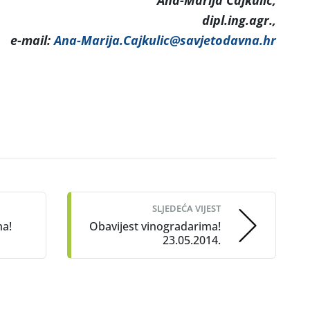
Ana-Marija Čajkulić,
dipl.ing.agr.,
e-mail:
Ana-Marija.Cajkulic@savjetodavna.hr
SLJEDEĆA VIJEST
ma!
Obavijest vinogradarima!
23.05.2014.