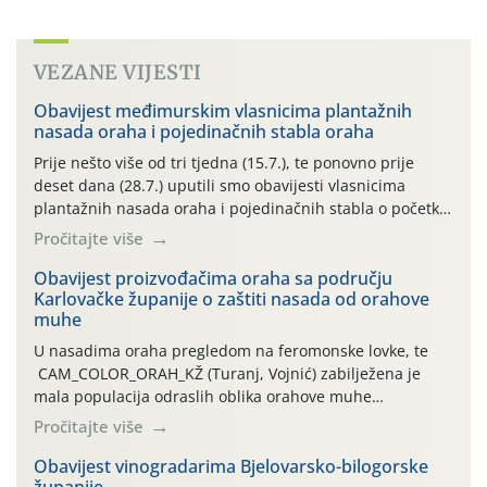
VEZANE VIJESTI
Obavijest međimurskim vlasnicima plantažnih
nasada oraha i pojedinačnih stabla oraha
Prije nešto više od tri tjedna (15.7.), te ponovno prije
deset dana (28.7.) uputili smo obavijesti vlasnicima
plantažnih nasada oraha i pojedinačnih stabla o početku
leta i ovogodišnjoj potrebi usmjerenog suzbijanja
Pročitajte više
orahove muhe (Rhagoletis completa)! Već dvanaest dana
traje drugi ovogodišnji “toplinski udar”, koji naročito
Obavijest proizvođačima oraha sa području
Karlovačke županije o zaštiti nasada od orahove
izražen zadnja šest dana (31.7.-05.8.), jer najviše
muhe
temperature zraka svakodnevno […]
U nasadima oraha pregledom na feromonske lovke, te
CAM_COLOR_ORAH_KŽ (Turanj, Vojnić) zabilježena je
mala populacija odraslih oblika orahove muhe
(Rhagoletis completa). Niska brojnost može se objasniti
Pročitajte više
činjenicom da je riječ o mladim nasadima s vrlo malim
urodom, što je povezano i s manjim brojem prezimjelih
Obavijest vinogradarima Bjelovarsko-bilogorske
županije