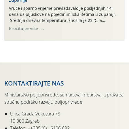
jedinki. U starijim nasadima, na žutim ljepljivim Rebell
pločama s […]
Vruće i sparno vrijeme prevladavalo je posljednjih 14
dana uz pljuskove na pojedinim lokalitetima u županiji.
Srednja dnevna temperatura iznosila je 23 ˚C, a
maksimalne su posljednjih dana dosezale do 35 ˚C.
Pročitajte više
Simptome plamenjače vinove loze (Plasmoparas
viticola) vidljivi su na zapercima i vršnom mladom lišću.
Kako bi i dalje održali zdravu lisnu masu u zaštiti je
moguće […]
KONTAKTIRAJTE NAS
Ministarstvo poljoprivrede, šumarstva i ribarstva, Uprava za
stručnu podršku razvoju poljoprivrede
Ulica Grada Vukovara 78
10 000 Zagreb
Telefon: ++385 (0)1 6106 692