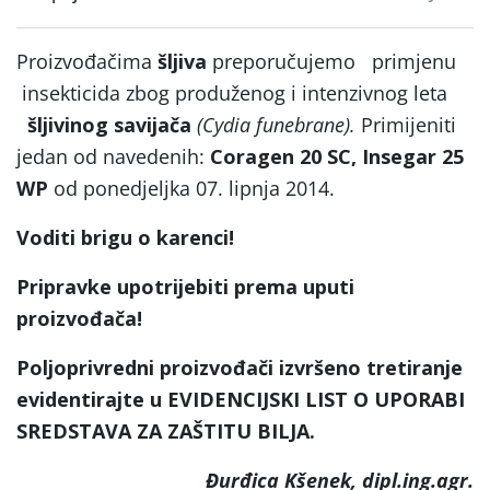
Proizvođačima
šljiva
preporučujemo
primjenu
insekticida zbog produženog i intenzivnog leta
šljivinog savijača
(Cydia funebrane).
Primijeniti
jedan od navedenih:
Coragen 20 SC, Insegar 25
WP
od ponedjeljka 07. lipnja 2014.
Voditi brigu o karenci!
Pripravke upotrijebiti prema uputi
proizvođača!
Poljoprivredni proizvođači izvršeno tretiranje
evidentirajte u EVIDENCIJSKI LIST O UPORABI
SREDSTAVA ZA ZAŠTITU BILJA.
Đurđica Kšenek, dipl.ing.agr.