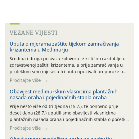
VEZANE VIJESTI
Uputa o mjerama zaštite tijekom zamračivanja
krizantema u Međimurju
Sredina i druga polovica kolovoza je kritično razdoblje u
zdravstvenoj zaštiti krizantema, a prije zamračivanja u
proteklom smo mjesecu tri puta upućivali preporuke o
preventivnim mjerama zaštite krizantema od najčešćih
Pročitajte više
uzročnika bolesti, štetnika i fito-fagnih grinja (23.7., 14.7.,
06.7.)! Na početku ovog mjeseca je zabilježeno je
Obavijest međimurskim vlasnicima plantažnih
nasada oraha i pojedinačnih stabla oraha
povijesno i ekstremno vruće meteorološko razdoblje, uz
najviše temperature […]
Prije nešto više od tri tjedna (15.7.), te ponovno prije
deset dana (28.7.) uputili smo obavijesti vlasnicima
plantažnih nasada oraha i pojedinačnih stabla o početku
leta i ovogodišnjoj potrebi usmjerenog suzbijanja
Pročitajte više
orahove muhe (Rhagoletis completa)! Već dvanaest dana
traje drugi ovogodišnji “toplinski udar”, koji naročito