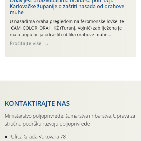
Obavijest proizvođačima oraha sa području
Karlovačke županije o zaštiti nasada od orahove
izražen zadnja šest dana (31.7.-05.8.), jer najviše
muhe
temperature zraka svakodnevno […]
U nasadima oraha pregledom na feromonske lovke, te
CAM_COLOR_ORAH_KŽ (Turanj, Vojnić) zabilježena je
mala populacija odraslih oblika orahove muhe
(Rhagoletis completa). Niska brojnost može se objasniti
Pročitajte više
činjenicom da je riječ o mladim nasadima s vrlo malim
urodom, što je povezano i s manjim brojem prezimjelih
jedinki. U starijim nasadima, na žutim ljepljivim Rebell
pločama s […]
KONTAKTIRAJTE NAS
Ministarstvo poljoprivrede, šumarstva i ribarstva, Uprava za
stručnu podršku razvoju poljoprivrede
Ulica Grada Vukovara 78