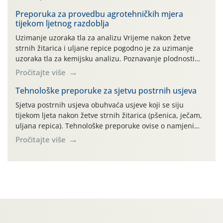
bilja (npr. ambalaža od mineralnih gnojiva,) se ne
prihvaća. Korisnicima je osiguran besplatni povrat
Preporuka za provedbu agrotehničkih mjera
tijekom ljetnog razdoblja
prazne ambalaže isključivo ovih tvrtki: AGROCHEM-MAKS,
AGRONOM, ALBAUGH TKI* (PINUS […]
Uzimanje uzoraka tla za analizu Vrijeme nakon žetve
strnih žitarica i uljane repice pogodno je za uzimanje
uzoraka tla za kemijsku analizu. Poznavanje plodnosti
parcele temelj je za pravilnu gnojidbu. Samo
Pročitajte više
izbalansiranom i pravodobnom gnojidbom možemo
osigurati dobre prinose zadovoljavajuće kvalitete. Zbog
Tehnološke preporuke za sjetvu postrnih usjeva
nepoznavanja opskrbljenosti tla i njegove reakcije često
Sjetva postrnih usjeva obuhvaća usjeve koji se siju
se u praksi događa da radi […]
tijekom ljeta nakon žetve strnih žitarica (pšenica, ječam,
uljana repica). Tehnološke preporuke ovise o namjeni
usjeva, odnosno proizvodi li se krma, zrno, zelena
Pročitajte više
gnojidba ili služi kao pokrovni usjev. Najvažniji
ograničavajući čimbenik je raspoloživa vlaga u tlu pa sve
agrotehničke zahvate treba obaviti odmah nakon žetve
radi očuvanja vlage.