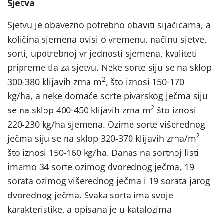
Sjetva
Sjetvu je obavezno potrebno obaviti sijačicama, a
količina sjemena ovisi o vremenu, načinu sjetve,
sorti, upotrebnoj vrijednosti sjemena, kvaliteti
pripreme tla za sjetvu. Neke sorte siju se na sklop
2
300-380 klijavih zrna m
, što iznosi 150-170
kg/ha, a neke domaće sorte pivarskog ječma siju
2
se na sklop 400-450 klijavih zrna m
što iznosi
220-230 kg/ha sjemena. Ozime sorte višerednog
2
ječma siju se na sklop 320-370 klijavih zrna/m
što iznosi 150-160 kg/ha. Danas na sortnoj listi
imamo 34 sorte ozimog dvorednog ječma, 19
sorata ozimog višerednog ječma i 19 sorata jarog
dvorednog ječma. Svaka sorta ima svoje
karakteristike, a opisana je u katalozima