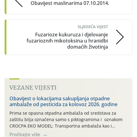
Obavijest maslinarima 07.10.2014.
SLJEDEĆA VIJEST
Fuzarioze kukuruza i djelovanje
fuzarioznih mikotoksina u hranidbi
domaćih životinja
VEZANE VIJESTI
Obavijest o lokacijama sakupljanja otpadne
ambalaže od pesticida za kolovoz 2026. godine
Prima se opasna otpadna ambalaža od sredstava za
zaštitu bilja označena samo s piktogramima i oznakom
CROCPA EKO MODEL: Transportna ambalaža kao i
ambalaža drugih proizvoda koji nisu sredstva za zaštitu
Pročitajte više