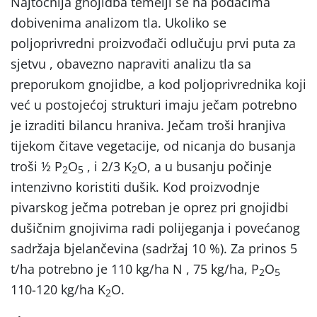
Najtočnija gnojidba temelji se na podacima
dobivenima analizom tla. Ukoliko se
poljoprivredni proizvođači odlučuju prvi puta za
sjetvu , obavezno napraviti analizu tla sa
preporukom gnojidbe, a kod poljoprivrednika koji
već u postojećoj strukturi imaju ječam
potrebno
je izraditi
bilancu hraniva. Ječam troši hranjiva
tijekom čitave vegetacije, od nicanja do busanja
troši ½ P
O
, i 2/3 K
O, a u busanju počinje
2
5
2
intenzivno koristiti dušik. Kod proizvodnje
pivarskog ječma potreban je oprez pri gnojidbi
dušičnim gnojivima radi polijeganja i povećanog
sadržaja bjelančevina (sadržaj 10 %). Za prinos 5
t/ha potrebno je 110 kg/ha N , 75 kg/ha, P
O
2
5
110-120 kg/ha K
O.
2