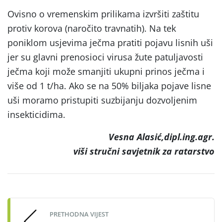
Ovisno o vremenskim prilikama izvršiti zaštitu
protiv korova (naročito travnatih). Na tek
poniklom usjevima ječma pratiti pojavu lisnih uši
jer su glavni prenosioci virusa žute patuljavosti
ječma koji može smanjiti ukupni prinos ječma i
više od 1 t/ha. Ako se na 50% biljaka pojave lisne
uši moramo pristupiti suzbijanju dozvoljenim
insekticidima.
Vesna Alasić,dipl.ing.agr.
viši stručni savjetnik za ratarstvo
Post
navigation
PRETHODNA VIJEST