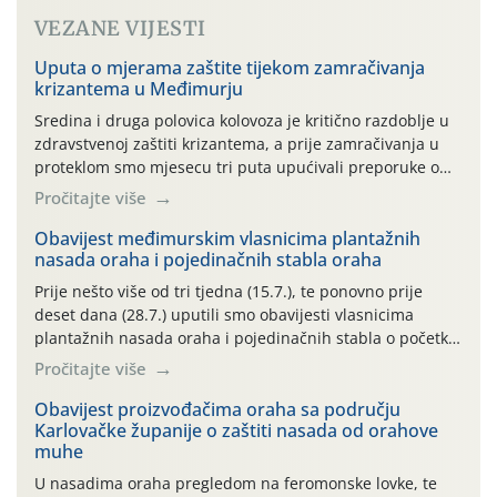
VEZANE VIJESTI
Uputa o mjerama zaštite tijekom zamračivanja
krizantema u Međimurju
Sredina i druga polovica kolovoza je kritično razdoblje u
zdravstvenoj zaštiti krizantema, a prije zamračivanja u
proteklom smo mjesecu tri puta upućivali preporuke o
preventivnim mjerama zaštite krizantema od najčešćih
Pročitajte više
uzročnika bolesti, štetnika i fito-fagnih grinja (23.7., 14.7.,
06.7.)! Na početku ovog mjeseca je zabilježeno je
Obavijest međimurskim vlasnicima plantažnih
nasada oraha i pojedinačnih stabla oraha
povijesno i ekstremno vruće meteorološko razdoblje, uz
najviše temperature […]
Prije nešto više od tri tjedna (15.7.), te ponovno prije
deset dana (28.7.) uputili smo obavijesti vlasnicima
plantažnih nasada oraha i pojedinačnih stabla o početku
leta i ovogodišnjoj potrebi usmjerenog suzbijanja
Pročitajte više
orahove muhe (Rhagoletis completa)! Već dvanaest dana
traje drugi ovogodišnji “toplinski udar”, koji naročito
Obavijest proizvođačima oraha sa području
Karlovačke županije o zaštiti nasada od orahove
izražen zadnja šest dana (31.7.-05.8.), jer najviše
muhe
temperature zraka svakodnevno […]
U nasadima oraha pregledom na feromonske lovke, te