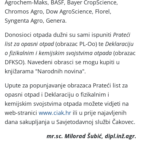
Agrochem-Maks, BASF, Bayer CropScience,
Chromos Agro, Dow AgroScience, Florel,
Syngenta Agro, Genera.
Donosioci otpada dužni su sami ispuniti
Prateći
list za opasni otpad
(obrazac PL-Oo) te
Deklaraciju
o fizikalnim i kemijskim svojstvima otpada
(obrazac
DFKSO). Navedeni obrasci se mogu kupiti u
knjižarama
"Narodnih novina".
Upute za popunjavanje obrazaca Prateći list za
opasni otpad i Deklaraciju o fizikalnim i
kemijskim svojstvima otpada možete vidjeti na
web-stranici
www.ciak.hr
ili u prije najavljenih
dana sakupljanja u Savjetodavnoj službi Čakovec.
mr.sc. Milorad Šubić, dipl.inž.agr.