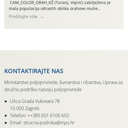
CAM_COLOR_ORAH_KŽ (Turanj, Vojnić) zabilježena je
mala populacija odraslih oblika orahove muhe
(Rhagoletis completa). Niska brojnost može se objasniti
Pročitajte više
činjenicom da je riječ o mladim nasadima s vrlo malim
urodom, što je povezano i s manjim brojem prezimjelih
jedinki. U starijim nasadima, na žutim ljepljivim Rebell
pločama s […]
KONTAKTIRAJTE NAS
Ministarstvo poljoprivrede, šumarstva i ribarstva, Uprava za
stručnu podršku razvoju poljoprivrede
Ulica Grada Vukovara 78
10 000 Zagreb
Telefon: ++385 (0)1 6106 692
Email: strucna-podrska@mps.hr