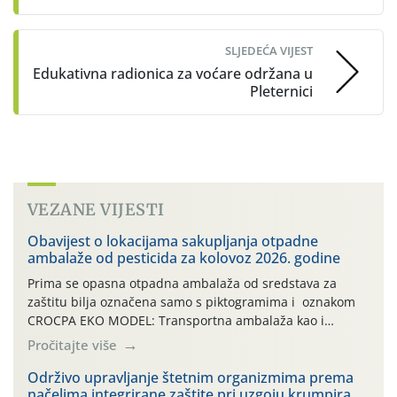
SLJEDEĆA VIJEST
Edukativna radionica za voćare održana u
Pleternici
VEZANE VIJESTI
Obavijest o lokacijama sakupljanja otpadne
ambalaže od pesticida za kolovoz 2026. godine
Prima se opasna otpadna ambalaža od sredstava za
zaštitu bilja označena samo s piktogramima i oznakom
CROCPA EKO MODEL: Transportna ambalaža kao i
ambalaža drugih proizvoda koji nisu sredstva za zaštitu
Pročitajte više
bilja (npr. ambalaža od mineralnih gnojiva,) se ne
prihvaća. Korisnicima je osiguran besplatni povrat
Održivo upravljanje štetnim organizmima prema
načelima integrirane zaštite pri uzgoju krumpira
prazne ambalaže isključivo ovih tvrtki: AGROCHEM-MAKS,