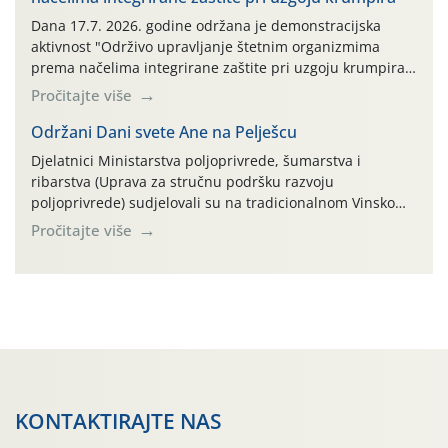
AGRONOM, ALBAUGH TKI* (PINUS […]
Dana 17.7. 2026. godine održana je demonstracijska
aktivnost "Održivo upravljanje štetnim organizmima
prema načelima integrirane zaštite pri uzgoju krumpira"
na pokusnom polju "Poredje", kraj naselja Belica (ARKOD
Pročitajte više
parcela ID 2445031) (središnji dio Međimurske županije).
Održani Dani svete Ane na Pelješcu
Djelatnici Ministarstva poljoprivrede, šumarstva i
ribarstva (Uprava za stručnu podršku razvoju
poljoprivrede) sudjelovali su na tradicionalnom Vinskom
forumu, održanom 24.07.2026. godine u Domu vinarske
Pročitajte više
tradicije u Putnikovićima na poluotoku Pelješcu, u
organizaciji PZ Putniković, Zadružni savez Dalmacije,
Udruga Dalmika i općina Ston. Manifestacija, koja se već
sedmu godinu zaredom održava u sklopu proslave Dana
svete […]
KONTAKTIRAJTE NAS