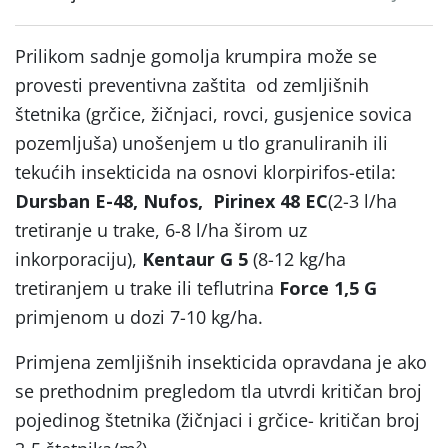
Prilikom sadnje gomolja krumpira može se
provesti preventivna zaštita od zemljišnih
štetnika (grčice, žičnjaci, rovci, gusjenice sovica
pozemljuša) unošenjem u tlo granuliranih ili
tekućih insekticida na osnovi klorpirifos-etila:
Dursban E-48, Nufos, Pirinex 48 EC
(2-3 l/ha
tretiranje u trake, 6-8 l/ha širom uz
inkorporaciju),
Kentaur G
5
(8-12 kg/ha
tretiranjem u trake ili teflutrina
Force 1,5 G
primjenom u dozi 7-10 kg/ha.
Primjena zemljišnih insekticida opravdana je ako
se prethodnim pregledom tla utvrdi kritičan broj
pojedinog štetnika (žičnjaci i grčice- kritičan broj