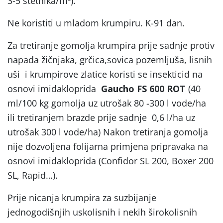
3-5 štetnika/m²).
Ne koristiti u mladom krumpiru. K-91 dan.
Za tretiranje gomolja krumpira prije sadnje protiv
napada žičnjaka, grčica,sovica pozemljuša, lisnih
uši i krumpirove zlatice koristi se insekticid na
osnovi imidakloprida
Gaucho FS 600
ROT
(40
ml/100 kg gomolja uz utrošak 80 -300 l vode/ha
ili tretiranjem brazde prije sadnje 0,6 l/ha uz
utrošak 300 l vode/ha) Nakon tretiranja gomolja
nije dozvoljena folijarna primjena pripravaka na
osnovi imidakloprida (Confidor SL 200, Boxer 200
SL, Rapid…).
Prije nicanja krumpira za suzbijanje
jednogodišnjih uskolisnih i nekih širokolisnih