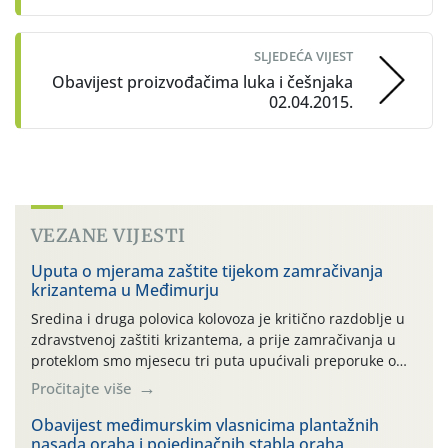
SLJEDEĆA VIJEST
Obavijest proizvođačima luka i češnjaka
02.04.2015.
VEZANE VIJESTI
Uputa o mjerama zaštite tijekom zamračivanja
krizantema u Međimurju
Sredina i druga polovica kolovoza je kritično razdoblje u
zdravstvenoj zaštiti krizantema, a prije zamračivanja u
proteklom smo mjesecu tri puta upućivali preporuke o
preventivnim mjerama zaštite krizantema od najčešćih
Pročitajte više
uzročnika bolesti, štetnika i fito-fagnih grinja (23.7., 14.7.,
06.7.)! Na početku ovog mjeseca je zabilježeno je
Obavijest međimurskim vlasnicima plantažnih
nasada oraha i pojedinačnih stabla oraha
povijesno i ekstremno vruće meteorološko razdoblje, uz