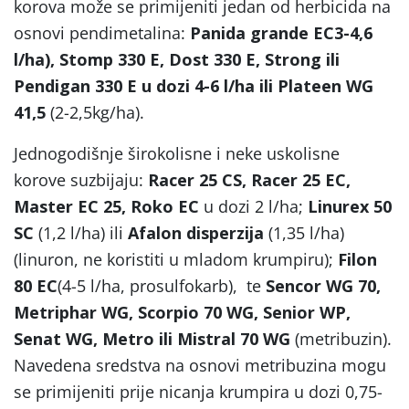
korova može se primijeniti jedan od herbicida na
osnovi pendimetalina:
Panida
grande EC3-4,6
l/ha)
, Stomp
330 E
, Dost 330 E, Strong
ili
Pendigan
330 E
u
dozi
4-6 l
/ha
ili
Plateen
WG
41,5
(2-2,5kg/ha).
Jednogodišnje širokolisne i neke uskolisne
korove suzbijaju:
Racer
25 CS
, Racer 25 EC,
Master
EC
25, Roko EC
u dozi 2 l/ha;
Linurex 50
SC
(1,2 l/ha) ili
Afalon disperzija
(1,35 l/ha)
(linuron, ne koristiti u mladom krumpiru);
Filon
80
EC
(4-5 l/ha, prosulfokarb), te
Sencor WG 70,
Metriphar WG
, Scorpio
70 WG
, Senior WP
,
Senat
WG
, Metro ili
Mistral
70 WG
(metribuzin).
Navedena sredstva na osnovi metribuzina mogu
se primijeniti prije nicanja krumpira u dozi 0,75-