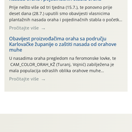
najviše temperature […]
Prije nešto više od tri tjedna (15.7.), te ponovno prije
deset dana (28.7.) uputili smo obavijesti vlasnicima
plantažnih nasada oraha i pojedinačnih stabla o početku
leta i ovogodišnjoj potrebi usmjerenog suzbijanja
Pročitajte više
orahove muhe (Rhagoletis completa)! Već dvanaest dana
traje drugi ovogodišnji “toplinski udar”, koji naročito
Obavijest proizvođačima oraha sa području
Karlovačke županije o zaštiti nasada od orahove
izražen zadnja šest dana (31.7.-05.8.), jer najviše
muhe
temperature zraka svakodnevno […]
U nasadima oraha pregledom na feromonske lovke, te
CAM_COLOR_ORAH_KŽ (Turanj, Vojnić) zabilježena je
mala populacija odraslih oblika orahove muhe
(Rhagoletis completa). Niska brojnost može se objasniti
Pročitajte više
činjenicom da je riječ o mladim nasadima s vrlo malim
urodom, što je povezano i s manjim brojem prezimjelih
jedinki. U starijim nasadima, na žutim ljepljivim Rebell
pločama s […]