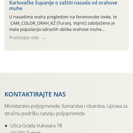
Karlovačke županije o zaštiti nasada od orahove
izražen zadnja šest dana (31.7.-05.8.), jer najviše
muhe
temperature zraka svakodnevno […]
U nasadima oraha pregledom na feromonske lovke, te
CAM_COLOR_ORAH_KŽ (Turanj, Vojnić) zabilježena je
mala populacija odraslih oblika orahove muhe
(Rhagoletis completa). Niska brojnost može se objasniti
Pročitajte više
činjenicom da je riječ o mladim nasadima s vrlo malim
urodom, što je povezano i s manjim brojem prezimjelih
jedinki. U starijim nasadima, na žutim ljepljivim Rebell
pločama s […]
KONTAKTIRAJTE NAS
Ministarstvo poljoprivrede, šumarstva i ribarstva, Uprava za
stručnu podršku razvoju poljoprivrede
Ulica Grada Vukovara 78