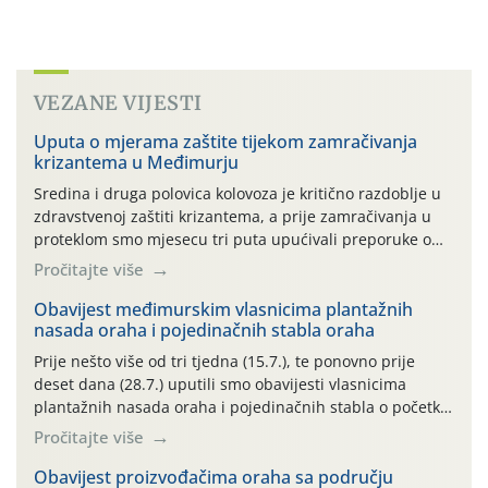
VEZANE VIJESTI
Uputa o mjerama zaštite tijekom zamračivanja
krizantema u Međimurju
Sredina i druga polovica kolovoza je kritično razdoblje u
zdravstvenoj zaštiti krizantema, a prije zamračivanja u
proteklom smo mjesecu tri puta upućivali preporuke o
preventivnim mjerama zaštite krizantema od najčešćih
Pročitajte više
uzročnika bolesti, štetnika i fito-fagnih grinja (23.7., 14.7.,
06.7.)! Na početku ovog mjeseca je zabilježeno je
Obavijest međimurskim vlasnicima plantažnih
nasada oraha i pojedinačnih stabla oraha
povijesno i ekstremno vruće meteorološko razdoblje, uz
najviše temperature […]
Prije nešto više od tri tjedna (15.7.), te ponovno prije
deset dana (28.7.) uputili smo obavijesti vlasnicima
plantažnih nasada oraha i pojedinačnih stabla o početku
leta i ovogodišnjoj potrebi usmjerenog suzbijanja
Pročitajte više
orahove muhe (Rhagoletis completa)! Već dvanaest dana
traje drugi ovogodišnji “toplinski udar”, koji naročito
Obavijest proizvođačima oraha sa području