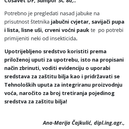
Cosavet DF, Sumpor SC 80,..
Potrebno je pregledati nasad jabuke na
prisutnost štetnika
jabučni cvjetar, savijači pupa
i lista, lisne uši, crveni voćni pauk
te po potrebi
primijeniti neki od insekticida
.
Upotrijebljeno sredstvo koristiti prema
priloženoj uputi za upotrebu, isto na propisani
način zbrinuti, voditi evidenciju o uporabi
sredstava za zaštitu bilja kao i pridržavati se
Tehnoloških uputa za integriranu proizvodnju
voća, naročito za broj tretiranja pojedinog
sredstva za zaštitu bilja!
Ana-Marija Čajkulić, dipl.ing.agr.,