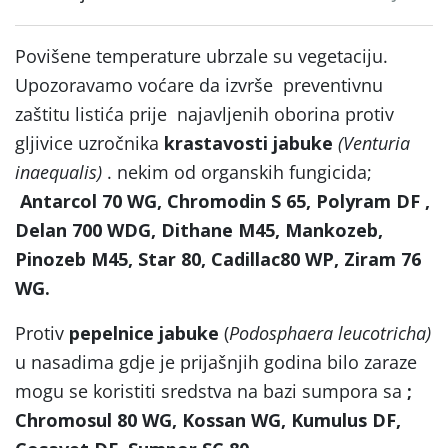
Povišene temperature ubrzale su vegetaciju.
Upozoravamo voćare da izvrše preventivnu
zaštitu listića prije najavljenih oborina protiv
gljivice uzročnika
krastavosti jabuke
(Venturia
inaequalis)
. nekim od organskih fungicida;
Antarcol 70 WG, Chromodin S 65, Polyram DF ,
Delan 700 WDG, Dithane M45, Mankozeb,
Pinozeb M45, Star 80, Cadillac80 WP, Ziram 76
WG.
Protiv
pepelnice jabuke
(
Podosphaera leucotricha)
u nasadima gdje je prijašnjih godina bilo zaraze
mogu se koristiti sredstva na bazi sumpora sa
;
Chromosul 80 WG, Kossan WG, Kumulus DF,