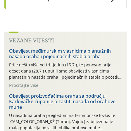
VEZANE VIJESTI
Obavijest međimurskim vlasnicima plantažnih
nasada oraha i pojedinačnih stabla oraha
Prije nešto više od tri tjedna (15.7.), te ponovno prije
deset dana (28.7.) uputili smo obavijesti vlasnicima
plantažnih nasada oraha i pojedinačnih stabla o početku
leta i ovogodišnjoj potrebi usmjerenog suzbijanja
Pročitajte više
orahove muhe (Rhagoletis completa)! Već dvanaest dana
traje drugi ovogodišnji “toplinski udar”, koji naročito
Obavijest proizvođačima oraha sa području
Karlovačke županije o zaštiti nasada od orahove
izražen zadnja šest dana (31.7.-05.8.), jer najviše
muhe
temperature zraka svakodnevno […]
U nasadima oraha pregledom na feromonske lovke, te
CAM_COLOR_ORAH_KŽ (Turanj, Vojnić) zabilježena je
mala populacija odraslih oblika orahove muhe