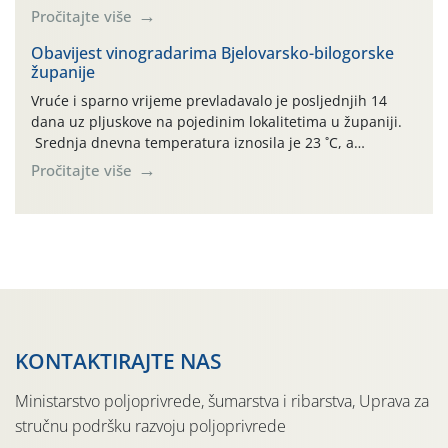
(Rhagoletis completa). Niska brojnost može se objasniti
Pročitajte više
činjenicom da je riječ o mladim nasadima s vrlo malim
urodom, što je povezano i s manjim brojem prezimjelih
Obavijest vinogradarima Bjelovarsko-bilogorske
županije
jedinki. U starijim nasadima, na žutim ljepljivim Rebell
pločama s […]
Vruće i sparno vrijeme prevladavalo je posljednjih 14
dana uz pljuskove na pojedinim lokalitetima u županiji.
Srednja dnevna temperatura iznosila je 23 ˚C, a
maksimalne su posljednjih dana dosezale do 35 ˚C.
Pročitajte više
Simptome plamenjače vinove loze (Plasmoparas
viticola) vidljivi su na zapercima i vršnom mladom lišću.
Kako bi i dalje održali zdravu lisnu masu u zaštiti je
moguće […]
KONTAKTIRAJTE NAS
Ministarstvo poljoprivrede, šumarstva i ribarstva, Uprava za
stručnu podršku razvoju poljoprivrede