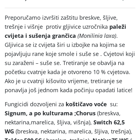
Preporučamo izvršiti zaštitu breskve, šljive,
trešnje i višnje protiv gljivice uzročnika
paleži
cvijeta i sušenja grančica
(Monilinia laxa)
.
Gljivica se iz cvijeta širi u izbojke na kojima se
pojavljuju rane koje smole i suše se . Cvjetovi koji
su zaraženi – suše se. Tretiranje se obavlja na
početku cvatnje kada je otvoreno 10 % cvjetova.
Ako je u cvatnji kišovito vrijeme, tretiranje se
ponavlja još jednom kada počinju opadati latice!
Fungicidi dozvoljeni za
koštičavo voće
su:
Signum, a po kulturama ;Chorus
(breskva,
nektarina,marelica, šljiva, višnja),
Switch 62,5
WG
(breskva, nektarina, marelica, šljiva, trešnja),