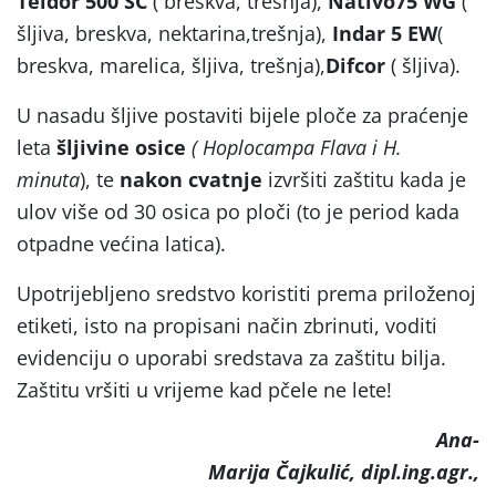
Teldor 500 SC
( breskva, trešnja),
Nativo75 WG
(
šljiva, breskva, nektarina,trešnja),
Indar 5 EW
(
breskva, marelica, šljiva, trešnja),
Difcor
( šljiva).
U nasadu šljive postaviti bijele ploče za praćenje
leta
šljivine osice
( Hoplocampa Flava i H.
minuta
), te
nakon cvatnje
izvršiti zaštitu kada je
ulov više od 30 osica po ploči (to je period kada
otpadne većina latica).
Upotrijebljeno sredstvo koristiti prema priloženoj
etiketi, isto na propisani način zbrinuti, voditi
evidenciju o uporabi sredstava za zaštitu bilja.
Zaštitu vršiti u vrijeme kad pčele ne lete!
Ana-
Marija Čajkulić, dipl.ing.agr.,