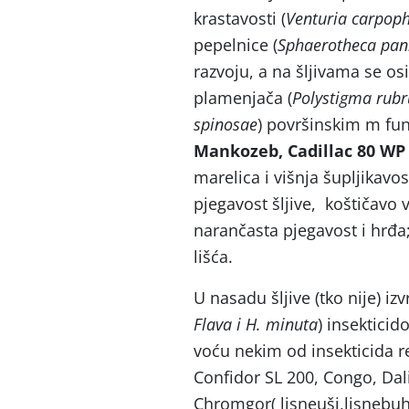
krastavosti (
Venturia carpoph
pepelnice (
Sphaerotheca pann
razvoju, a na šljivama se os
plamenjača (
Polystigma rub
spinosae
) površinskim m fu
Mankozeb, Cadillac 80 WP
marelica i višnja šupljikavos
pjegavost šljive, koštičavo v
narančasta pjegavost i hrđa
lišća.
U nasadu šljive (tko nije) izv
Flava i H. minuta
) insektici
voću nekim od insekticida r
Confidor SL 200, Congo, Dali
Chromgor( lisneuši,lisnebuhe