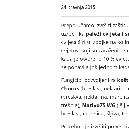
24. travnja 2015.
Preporučamo izvršiti zaštitu b
uzročnika
paleži cvijeta i 
cvijeta širi u izbojke na koj
Cvjetovi koji su zaraženi – s
kada je otvoreno 10 % cvjetov
se ponavlja još jednom kada
Fungicidi dozvoljeni za
košt
Chorus
(breskva, nektarina,m
(breskva, nektarina, marelica
trešnja),
Nativo75 WG
( šlj
breskva, marelica, šljiva, tre
Potrebno je izvršiti preventi