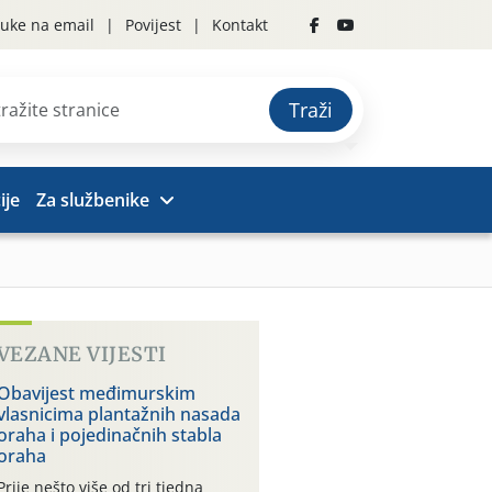
uke na email
Povijest
Kontakt
Traži
ije
Za službenike
VEZANE VIJESTI
Obavijest međimurskim
vlasnicima plantažnih nasada
oraha i pojedinačnih stabla
oraha
Prije nešto više od tri tjedna