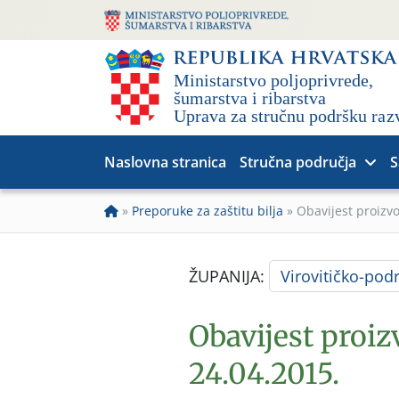
Naslovna stranica
Stručna područja
S
»
Preporuke za zaštitu bilja
»
Obavijest proizv
ŽUPANIJA:
Virovitičko-pod
Obavijest proi
24.04.2015.