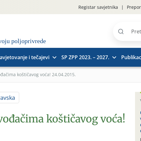
Registar savjetnika
Prepor
Pretraži
stranice
avjetovanje i tečajevi
SP ZPP 2023. – 2027.
Publikac
ođačima koštičavog voća! 24.04.2015.
ravska
zvođačima koštičavog voća!