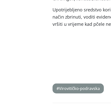
Upotrijebljeno sredstvo koris
način zbrinuti, voditi eviden
vršiti u vrijeme kad pčele ne
#Virovitičko-podravska
Post