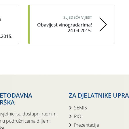
SLJEDEĆA VIJEST
a
Obavijest vinogradarima!
24.04.2015.
4.2015.
JETODAVNA
ZA DJELATNIKE UPR
RŠKA
SEMIS
avjetnici su dostupni radnim
PIO
 u podružnicama diljem
Prezentacije
ke.