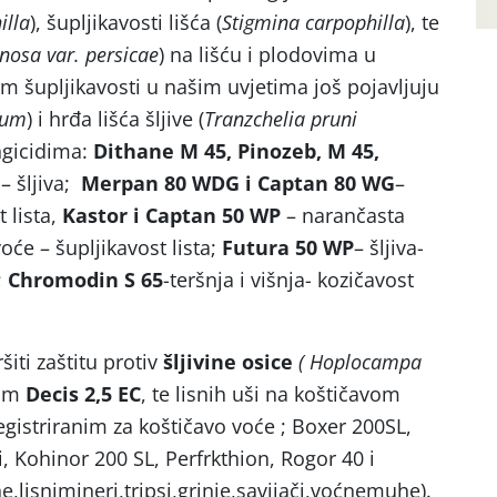
illa
), šupljikavosti lišća (
Stigmina carpophilla
), te
osa var. persicae
) na lišću i plodovima u
im šupljikavosti u našim uvjetima još pojavljuju
rum
) i hrđa lišća šljive (
Tranzchelia pruni
ngicidima:
Dithane M 45, Pinozeb, M 45,
– šljiva;
Merpan 80 WDG i Captan 80 WG
–
t lista,
Kastor i Captan 50 WP
– narančasta
oće – šupljikavost lista;
Futura 50 WP
– šljiva-
;
Chromodin S 65
-teršnja i višnja- kozičavost
ršiti zaštitu protiv
šljivine osice
( Hoplocampa
dom
Decis 2,5 EC
, te lisnih uši na koštičavom
egistriranim za koštičavo voće ; Boxer 200SL,
, Kohinor 200 SL, Perfrkthion, Rogor 40 i
,lisnimineri,tripsi,grinje,savijači,voćnemuhe).