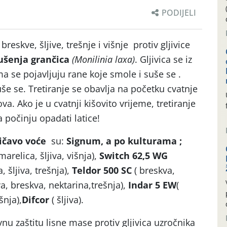
PODIJELI
reskve, šljive, trešnje i višnje protiv gljivice
sušenja grančica
(Monilinia laxa)
. Gljivica se iz
ima se pojavljuju rane koje smole i suše se .
uše se. Tretiranje se obavlja na početku cvatnje
a. Ako je u cvatnji kišovito vrijeme, tretiranje
 počinju opadati latice!
ičavo voće
su:
Signum, a po kulturama ;
arelica, šljiva, višnja),
Switch 62,5 WG
, šljiva, trešnja),
Teldor 500 SC
( breskva,
iva, breskva, nektarina,trešnja),
Indar 5 EW
(
šnja),
Difcor
( šljiva).
vnu zaštitu lisne mase protiv gljivica uzročnika