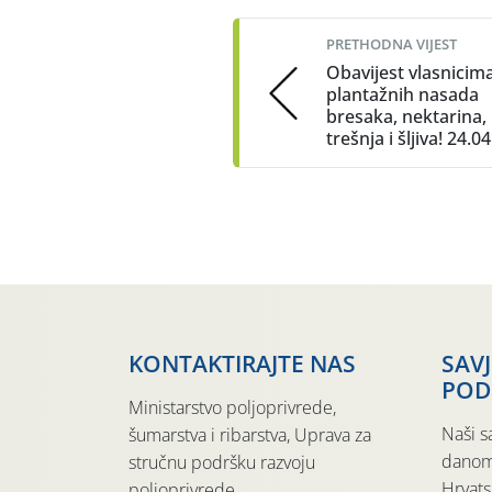
navigation
PRETHODNA VIJEST
Obavijest vlasnicim
plantažnih nasada
bresaka, nektarina,
trešnja i šljiva! 24.0
KONTAKTIRAJTE NAS
SAV
POD
Ministarstvo poljoprivrede,
Naši s
šumarstva i ribarstva, Uprava za
danom
stručnu podršku razvoju
Hrvats
poljoprivrede