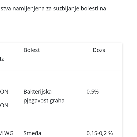
dstva namijenjena za suzbijanje bolesti na
Bolest
Doza
ta
ION
Bakterijska
0,5%
pjegavost graha
ION
M WG
Smeđa
0,15-0,2 %