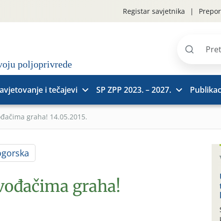
Registar savjetnika
Prepor
Pretraži
stranice
avjetovanje i tečajevi
SP ZPP 2023. – 2027.
Publikac
ođačima graha! 14.05.2015.
ogorska
zvođačima graha!