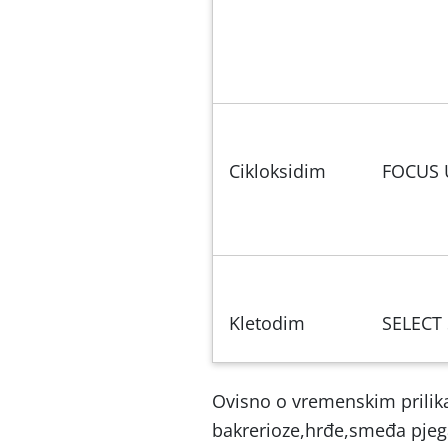
Cikloksidim
FOCUS 
Kletodim
SELECT
Ovisno o vremenskim prilika
bakrerioze,hrđe,smeđa pjegav