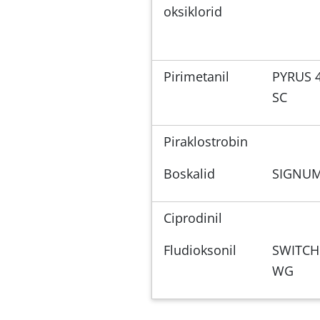
oksiklorid
Pirimetanil
PYRUS 
SC
Piraklostrobin
Boskalid
SIGNU
Ciprodinil
Fludioksonil
SWITCH
WG