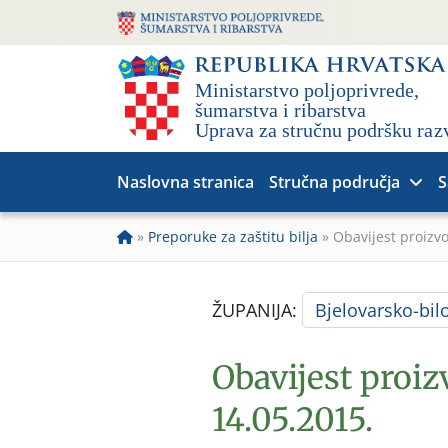
Naslovna stranica
Stručna područja
S
»
Preporuke za zaštitu bilja
»
Obavijest proizv
ŽUPANIJA:
Bjelovarsko-bil
Obavijest proi
14.05.2015.