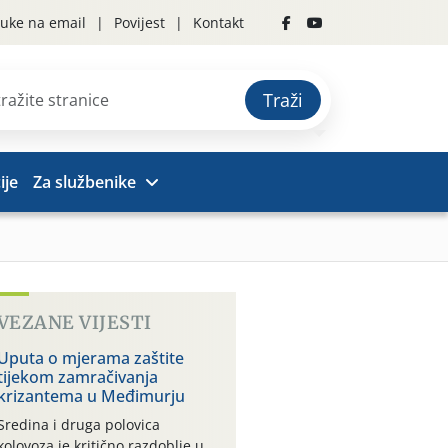
uke na email
Povijest
Kontakt
Traži
ije
Za službenike
VEZANE VIJESTI
Uputa o mjerama zaštite
tijekom zamračivanja
krizantema u Međimurju
Sredina i druga polovica
kolovoza je kritično razdoblje u