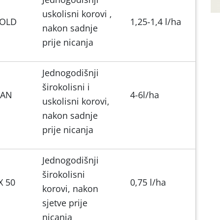
uskolisni korovi ,
GOLD
1,25-1,4 l/ha
nakon sadnje
prije nicanja
Jednogodišnji
širokolisni i
GAN
4-6l/ha
uskolisni korovi,
nakon sadnje
prije nicanja
Jednogodišnji
širokolisni
X 50
0,75 l/ha
korovi, nakon
sjetve prije
nicanja