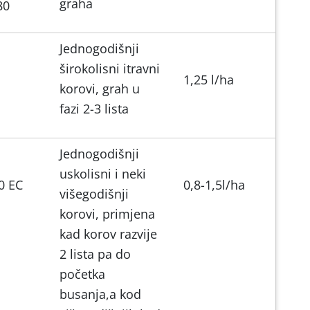
graha
80
Jednogodišnji
širokolisni itravni
1,25 l/ha
korovi, grah u
fazi 2-3 lista
Jednogodišnji
uskolisni i neki
0 EC
0,8-1,5l/ha
višegodišnji
korovi, primjena
kad korov razvije
2 lista pa do
početka
busanja,a kod