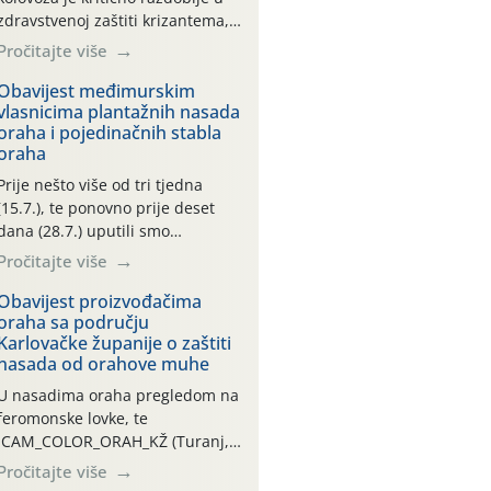
zdravstvenoj zaštiti krizantema,
a prije zamračivanja u proteklom
Pročitajte više
smo mjesecu tri puta upućivali
preporuke o preventivnim
Obavijest međimurskim
vlasnicima plantažnih nasada
mjerama zaštite krizantema od
oraha i pojedinačnih stabla
najčešćih uzročnika bolesti,
oraha
štetnika i fito-fagnih grinja (23.7.,
14.7., 06.7.)! Na početku ovog
Prije nešto više od tri tjedna
mjeseca je zabilježeno je
(15.7.), te ponovno prije deset
povijesno i ekstremno vruće
dana (28.7.) uputili smo
meteorološko razdoblje, uz
obavijesti vlasnicima plantažnih
Pročitajte više
najviše temperature […]
nasada oraha i pojedinačnih
stabla o početku leta i
Obavijest proizvođačima
oraha sa području
ovogodišnjoj potrebi usmjerenog
Karlovačke županije o zaštiti
suzbijanja orahove muhe
nasada od orahove muhe
(Rhagoletis completa)! Već
dvanaest dana traje drugi
U nasadima oraha pregledom na
ovogodišnji “toplinski udar”, koji
feromonske lovke, te
naročito izražen zadnja šest
CAM_COLOR_ORAH_KŽ (Turanj,
dana (31.7.-05.8.), jer najviše
Vojnić) zabilježena je mala
Pročitajte više
temperature zraka svakodnevno
populacija odraslih oblika