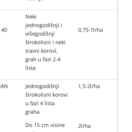
Neki
jednogodišnji i
 40
0,75-1l/ha
višegodišnji
širokolisni i neki
travni korovi,
grah u fazi 2-4
lista
RAN
Jednogodišnji
1,5-2l/ha
širokolisni korovi
u fazi 4 lista
graha
Do 15 cm visine
2l/ha