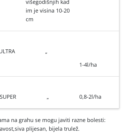
višegodišnjih kad
im je visina 10-20
cm
ULTRA
„
1-4l/ha
 SUPER
„
0,8-2l/ha
ma na grahu se mogu javiti razne bolesti:
ost,siva plijesan, bijela trulež.