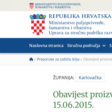
Naslovna stranica
Stručna područja
S
»
Preporuke za zaštitu bilja
»
Obavijest proizv
ŽUPANIJA:
Karlovačka
Obavijest proi
15.06.2015.