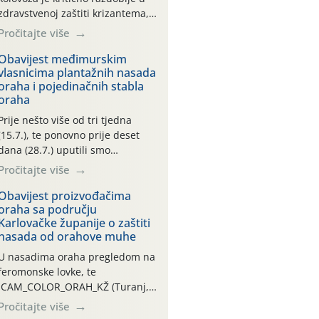
zdravstvenoj zaštiti krizantema,
a prije zamračivanja u proteklom
Pročitajte više
smo mjesecu tri puta upućivali
preporuke o preventivnim
Obavijest međimurskim
vlasnicima plantažnih nasada
mjerama zaštite krizantema od
oraha i pojedinačnih stabla
najčešćih uzročnika bolesti,
oraha
štetnika i fito-fagnih grinja (23.7.,
14.7., 06.7.)! Na početku ovog
Prije nešto više od tri tjedna
mjeseca je zabilježeno je
(15.7.), te ponovno prije deset
povijesno i ekstremno vruće
dana (28.7.) uputili smo
meteorološko razdoblje, uz
obavijesti vlasnicima plantažnih
Pročitajte više
najviše temperature […]
nasada oraha i pojedinačnih
stabla o početku leta i
Obavijest proizvođačima
oraha sa području
ovogodišnjoj potrebi usmjerenog
Karlovačke županije o zaštiti
suzbijanja orahove muhe
nasada od orahove muhe
(Rhagoletis completa)! Već
dvanaest dana traje drugi
U nasadima oraha pregledom na
ovogodišnji “toplinski udar”, koji
feromonske lovke, te
naročito izražen zadnja šest
CAM_COLOR_ORAH_KŽ (Turanj,
dana (31.7.-05.8.), jer najviše
Vojnić) zabilježena je mala
Pročitajte više
temperature zraka svakodnevno
populacija odraslih oblika