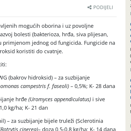
PODIJELI
vljenih mogućih oborina i uz povoljne
voj bolesti (bakterioza, hrđa, siva plijesan,
titu primjenom jednog od fungicida. Fungicide na
roksid koristiti do cvatnje.
ti:
(bakrov hidroksid) – za suzbijanje
omonas campestris f. faseoli)
– 0,5%; K- 28 dana
bijanje hrđe
(Uromyces appendiculatus)
i sive
1,0 kg/ha; K- 21 dan
 – za suzbijanje bijele truleži (Sclerotinia
(Botrytis cinerea)
– doza 0,5-0,8 kg/ha; K- 14 dana