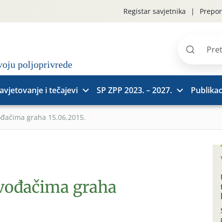
Registar savjetnika
Prepor
Pretraži
stranice
avjetovanje i tečajevi
SP ZPP 2023. – 2027.
Publikac
ođačima graha 15.06.2015.
zvođačima graha