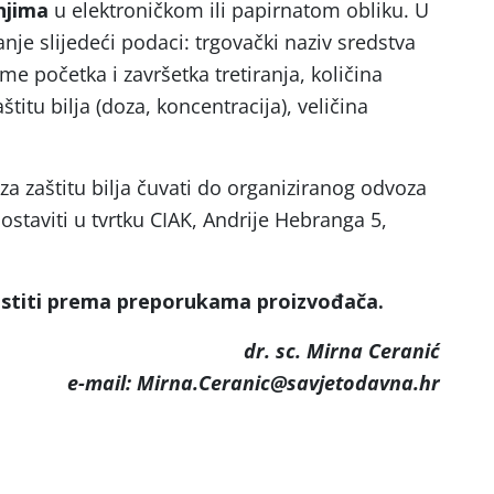
anjima
u elektroničkom ili papirnatom obliku. U
je slijedeći podaci: trgovački naziv sredstva
jeme početka i završetka tretiranja, količina
titu bilja (doza, koncentracija), veličina
a zaštitu bilja čuvati do organiziranog odvoza
 dostaviti u tvrtku CIAK, Andrije Hebranga 5,
oristiti prema preporukama proizvo
đ
a
č
a
.
dr. sc. Mirna Ceranić
e-mail: Mirna.Ceranic@savjetodavna.hr