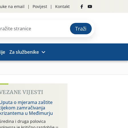
uke na email
Povijest
Kontakt
Traži
ije
Za službenike
VEZANE VIJESTI
Uputa o mjerama zaštite
tijekom zamračivanja
krizantema u Međimurju
Sredina i druga polovica
kolovoza je kritično razdoblje u