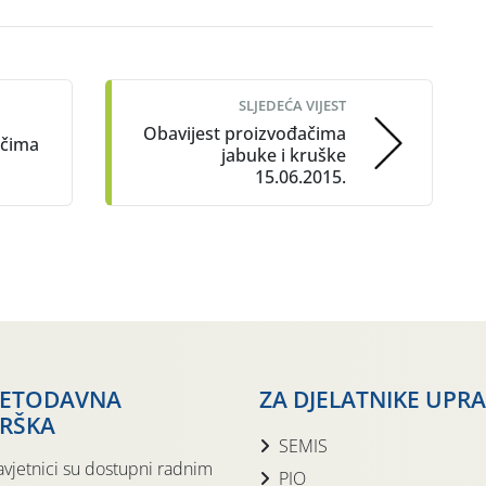
SLJEDEĆA VIJEST
Obavijest proizvođačima
ačima
jabuke i kruške
15.06.2015.
JETODAVNA
ZA DJELATNIKE UPR
RŠKA
SEMIS
avjetnici su dostupni radnim
PIO