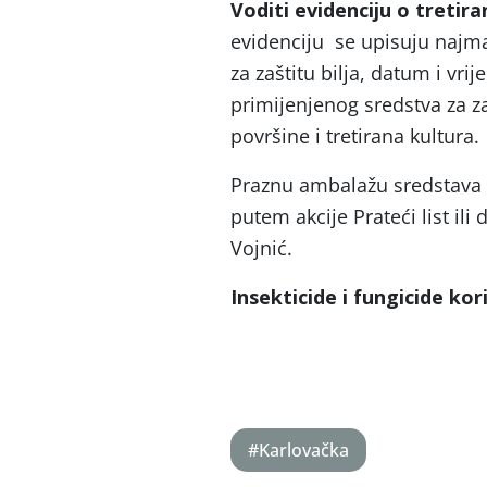
Voditi evidenciju o tretir
evidenciju se upisuju najman
za zaštitu bilja, datum i vri
primijenjenog sredstva za zaš
površine i tretirana kultura.
Praznu ambalažu sredstava z
putem akcije Prateći list ili
Vojnić.
Insekticide i fungicide k
#Karlovačka