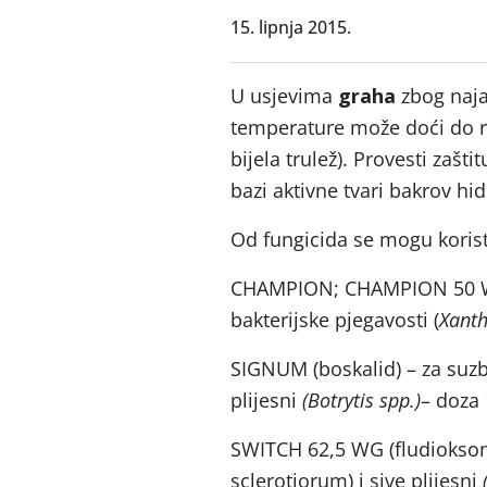
15. lipnja 2015.
U usjevima
graha
zbog naja
temperature može doći do raz
bijela trulež). Provesti zaš
bazi aktivne tvari bakrov hid
Od fungicida se mogu koristi
CHAMPION; CHAMPION 50 WG 
bakterijske pjegavosti (
Xanth
SIGNUM (boskalid) – za suz
plijesni
(Botrytis spp.)
– doza 
SWITCH 62,5 WG (fludioksonil)
sclerotiorum) i sive plijesni