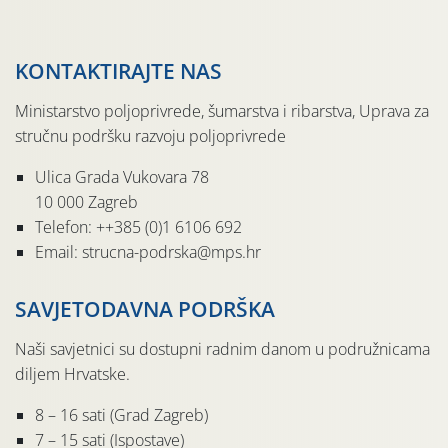
KONTAKTIRAJTE NAS
Ministarstvo poljoprivrede, šumarstva i ribarstva, Uprava za
stručnu podršku razvoju poljoprivrede
Ulica Grada Vukovara 78
10 000 Zagreb
Telefon: ++385 (0)1 6106 692
Email: strucna-podrska@mps.hr
SAVJETODAVNA PODRŠKA
Naši savjetnici su dostupni radnim danom u podružnicama
diljem Hrvatske.
8 – 16 sati (Grad Zagreb)
7 – 15 sati (Ispostave)