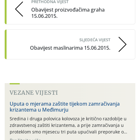
PRETHODNA VIJEST
Obavijest proizvođačima graha
15.06.2015.
SLJEDEĆA VIJEST
Obavijest maslinarima 15.06.2015.
VEZANE VIJESTI
Uputa o mjerama zaštite tijekom zamračivanja
krizantema u Međimurju
Sredina i druga polovica kolovoza je kritično razdoblje u
zdravstvenoj zaštiti krizantema, a prije zamračivanja u
proteklom smo mjesecu tri puta upućivali preporuke o
preventivnim mjerama zaštite krizantema od najčešćih