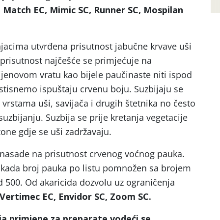
, Match EC, Mimic SC, Runner SC, Mospilan
jacima utvrđena prisutnost jabučne krvave uši
 prisutnost najčešće se primjećuje na
ijenovom vratu kao bijele paučinaste niti ispod
 stisnemo ispuštaju crvenu boju. Suzbijaju se
vrstama uši, savijača i drugih štetnika no često
uzbijanju. Suzbija se prije kretanja vegetacije
zone gdje se uši zadržavaju.
i nasade na prisutnost crvenog voćnog pauka.
n kada broj pauka po listu pomnožen sa brojem
d 500. Od akaricida dozvolu uz ograničenja
 Vertimec EC, Envidor SC, Zoom SC.
ja primjene za preparate vodeći se