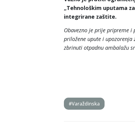
„Tehnološkim uputama za 
integrirane zaštite.
Obavezno je prije pripreme i p
priložene upute i upozorenja z
zbrinuti otpadnu ambalažu sre
#Varaždinska
Post