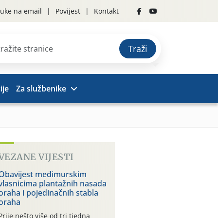
uke na email
Povijest
Kontakt
Traži
ije
Za službenike
VEZANE VIJESTI
Obavijest međimurskim
vlasnicima plantažnih nasada
oraha i pojedinačnih stabla
oraha
Prije nešto više od tri tjedna