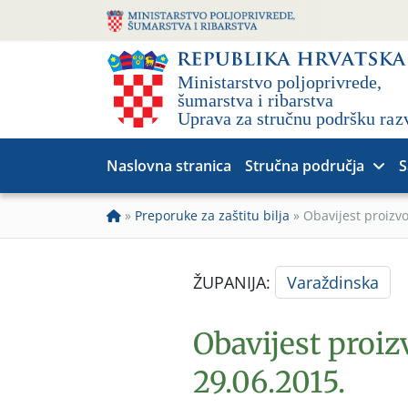
Naslovna stranica
Stručna područja
S
»
Preporuke za zaštitu bilja
»
Obavijest proizv
ŽUPANIJA:
Varaždinska
Obavijest proiz
29.06.2015.