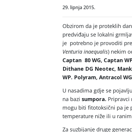
29. lipnja 2015.
Obzirom da je proteklih da
predviđaju se lokalni grmlja
je potrebno je provoditi pre
Venturia inaequalis
) nekim o
Captan 80 WG, Captan WP 
Dithane DG Neotec, Mankoz
WP. Polyram, Antracol WG 7
U nasadima gdje se pojavlju
na bazi
sumpora.
Pripravci
mogu biti fitotoksični pa je
temperature niže ili u rani
Za suzbijanje druge generaci