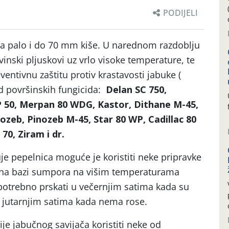
PODIJELI
na palo i do 70 mm kiše. U narednom razdoblju
vinski pljuskovi uz vrlo visoke temperature, te
ventivnu zaštitu protiv krastavosti jabuke (
d površinskih fungicida:
Delan SC 750,
50, Merpan 80 WDG, Kastor, Dithane M-45,
eb, Pinozeb M-45, Star 80 WP, Cadillac 80
0, Ziram i dr.
je pepelnica moguće je koristiti neke pripravke
 na bazi sumpora na višim temperaturama
 potrebno prskati u večernjim satima kada su
m jutarnjim satima kada nema rose.
je jabučnog savijača koristiti neke od