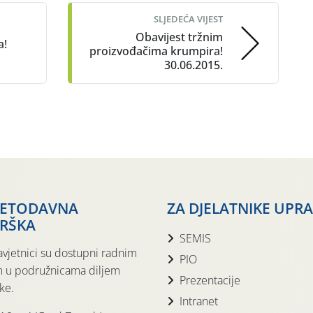
SLJEDEĆA VIJEST
Obavijest tržnim
a!
proizvođačima krumpira!
30.06.2015.
JETODAVNA
ZA DJELATNIKE UPR
RŠKA
SEMIS
avjetnici su dostupni radnim
PIO
 u podružnicama diljem
Prezentacije
ke.
Intranet