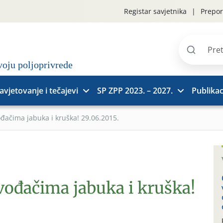
Registar savjetnika
Prepor
Pretraži
stranice
avjetovanje i tečajevi
SP ZPP 2023. – 2027.
Publikac
ođačima jabuka i kruška! 29.06.2015.
vođačima jabuka i kruška!