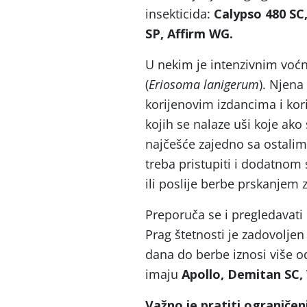
insekticida:
Calypso 480 SC
SP, Affirm WG.
U nekim je intenzivnim voćn
(
Eriosoma lanigerum
). Njena
korijenovim izdancima i kor
kojih se nalaze uši koje ako
najčešće zajedno sa ostalim 
treba pristupiti i dodatnom s
ili poslije berbe prskanjem 
Preporuča se i pregledavat
Prag štetnosti je zadovolje
dana do berbe iznosi više o
imaju
Apollo, Demitan SC,
Važno je pratiti ograničen