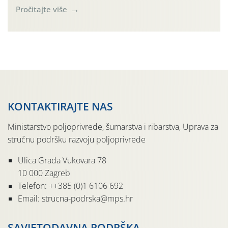
se posljednjih dana penjale do 35 ˚C. Prognostičari u
Pročitajte više
narednom razdoblju najavljuju drugi ovogodišnji
„toplinski udar“. Simptome plamenjače vinove loze
(Plasmoparas viticola) uglavnom ne nalazimo u
vinogradima, a simptomi pepelnice vinove […]
KONTAKTIRAJTE NAS
Ministarstvo poljoprivrede, šumarstva i ribarstva, Uprava za
stručnu podršku razvoju poljoprivrede
Ulica Grada Vukovara 78
10 000 Zagreb
Telefon: ++385 (0)1 6106 692
Email: strucna-podrska@mps.hr
SAVJETODAVNA PODRŠKA