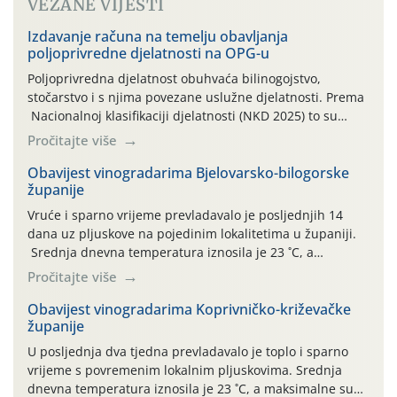
VEZANE VIJESTI
Izdavanje računa na temelju obavljanja
poljoprivredne djelatnosti na OPG-u
Poljoprivredna djelatnost obuhvaća bilinogojstvo,
stočarstvo i s njima povezane uslužne djelatnosti. Prema
Nacionalnoj klasifikaciji djelatnosti (NKD 2025) to su
skupne 01.1, 01.2, 01.3, 01.4, 01.5 i 01.6. Djelatnost
Pročitajte više
prerade poljoprivrednih proizvoda je svako djelovanje na
poljoprivredni proizvod čiji je rezultat proizvod koji
Obavijest vinogradarima Bjelovarsko-bilogorske
županije
također može biti poljoprivredni proizvod poput npr.
maslinovog ulja, bučinog ulja, vino od […]
Vruće i sparno vrijeme prevladavalo je posljednjih 14
dana uz pljuskove na pojedinim lokalitetima u županiji.
Srednja dnevna temperatura iznosila je 23 ˚C, a
maksimalne su posljednjih dana dosezale do 35 ˚C.
Pročitajte više
Simptome plamenjače vinove loze (Plasmoparas
viticola) vidljivi su na zapercima i vršnom mladom lišću.
Obavijest vinogradarima Koprivničko-križevačke
županije
Kako bi i dalje održali zdravu lisnu masu u zaštiti je
moguće […]
U posljednja dva tjedna prevladavalo je toplo i sparno
vrijeme s povremenim lokalnim pljuskovima. Srednja
dnevna temperatura iznosila je 23 ˚C, a maksimalne su