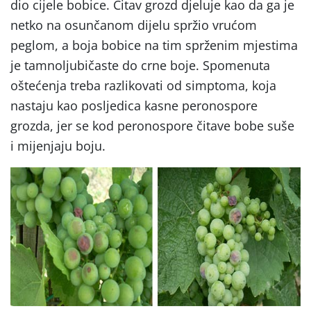
dio cijele bobice. Čitav grozd djeluje kao da ga je
netko na osunčanom dijelu spržio vrućom
peglom, a boja bobice na tim sprženim mjestima
je tamnoljubičaste do crne boje. Spomenuta
oštećenja treba razlikovati od simptoma, koja
nastaju kao posljedica kasne peronospore
grozda, jer se kod peronospore čitave bobe suše
i mijenjaju boju.