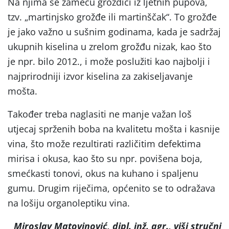
Na njima se zameću grozdići iz ljetnih pupova,
tzv. „martinjsko grožđe ili martinščak“. To grožđe
je jako važno u sušnim godinama, kada je sadržaj
ukupnih kiselina u zrelom grožđu nizak, kao što
je npr. bilo 2012., i može poslužiti kao najbolji i
najprirodniji izvor kiselina za zakiseljavanje
mošta.
Također treba naglasiti ne manje važan loš
utjecaj sprženih boba na kvalitetu mošta i kasnije
vina, što može rezultirati različitim defektima
mirisa i okusa, kao što su npr. povišena boja,
smećkasti tonovi, okus na kuhano i spaljenu
gumu. Drugim riječima, općenito se to odražava
na lošiju organoleptiku vina.
Miroslav Matovinović, dipl. inž. agr., viši stručni