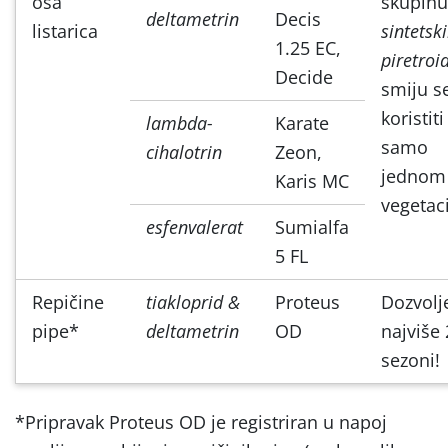
osa
skupinu
deltametrin
Decis
listarica
sintetsk
1.25 EC,
piretroi
Decide
smiju s
koristiti
lambda-
Karate
samo
cihalotrin
Zeon,
jednom
Karis MC
vegetaci
esfenvalerat
Sumialfa
5 FL
Repičine
tiakloprid &
Proteus
Dozvolj
pipe*
deltametrin
OD
najviše 
sezoni!
*Pripravak Proteus OD je registriran u napoj