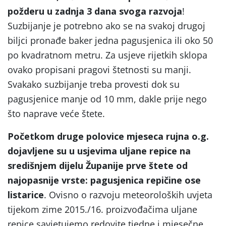
požderu u zadnja 3 dana svoga razvoja
!
Suzbijanje je potrebno ako se na svakoj drugoj
biljci pronađe baker jedna pagusjenica ili oko 50
po kvadratnom metru. Za usjeve rijetkih sklopa
ovako propisani pragovi štetnosti su manji.
Svakako suzbijanje treba provesti dok su
pagusjenice manje od 10 mm, dakle prije nego
što naprave veće štete.
Početkom druge polovice mjeseca rujna o.g.
dojavljene su u usjevima uljane repice na
središnjem dijelu Županije prve štete od
najopasnije vrste: pagusjenica repičine ose
listarice
. Ovisno o razvoju meteoroloških uvjeta
tijekom zime 2015./16. proizvođačima uljane
repice savjetujemo redovite tjedne i mjesečne