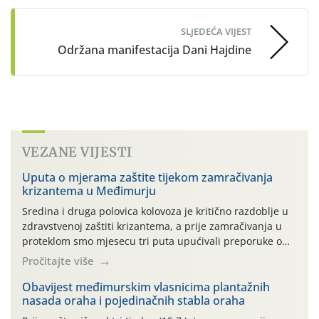
SLJEDEĆA VIJEST
Održana manifestacija Dani Hajdine
VEZANE VIJESTI
Uputa o mjerama zaštite tijekom zamračivanja
krizantema u Međimurju
Sredina i druga polovica kolovoza je kritično razdoblje u
zdravstvenoj zaštiti krizantema, a prije zamračivanja u
proteklom smo mjesecu tri puta upućivali preporuke o
preventivnim mjerama zaštite krizantema od najčešćih
Pročitajte više
uzročnika bolesti, štetnika i fito-fagnih grinja (23.7., 14.7.,
06.7.)! Na početku ovog mjeseca je zabilježeno je
Obavijest međimurskim vlasnicima plantažnih
nasada oraha i pojedinačnih stabla oraha
povijesno i ekstremno vruće meteorološko razdoblje, uz
najviše temperature […]