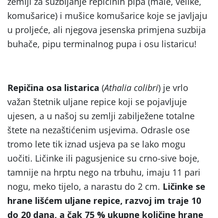
zemlji za suzbijanje repičinih pipa (male, velike,
komušarice) i mušice komušarice koje se javljaju
u proljeće, ali njegova jesenska primjena suzbija
buhače, pipu terminalnog pupa i osu listaricu!
Repičina osa listarica
(
Athalia colibri
) je vrlo
važan štetnik uljane repice koji se pojavljuje
ujesen, a u našoj su zemlji zabilježene totalne
štete na nezaštićenim usjevima. Odrasle ose
tromo lete tik iznad usjeva pa se lako mogu
uočiti. Ličinke ili pagusjenice su crno-sive boje,
tamnije na hrptu nego na trbuhu, imaju 11 pari
nogu, meko tijelo, a narastu do 2 cm.
Ličinke se
hrane lišćem uljane repice, razvoj im traje 10
do 20 dana, a čak 75 % ukupne količine hrane