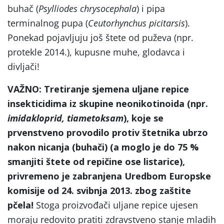
buhač (
Psylliodes chrysocephala
) i pipa
terminalnog pupa (
Ceutorhynchus
picitarsis
).
Ponekad pojavljuju još štete od puževa (npr.
protekle 2014.), kupusne muhe, glodavca i
divljači!
VAŽNO: Tretiranje sjemena uljane repice
insekticidima iz skupine neonikotinoida (npr.
imidakloprid, tiametoksam
), koje se
prvenstveno provodilo protiv štetnika ubrzo
nakon nicanja (buhači) (a moglo je do 75 %
smanjiti štete od repičine ose listarice),
privremeno je zabranjena Uredbom Europske
komisije od 24. svibnja 2013. zbog zaštite
pčela!
Stoga proizvođači uljane repice ujesen
moraju redovito pratiti zdravstveno stanje mladih