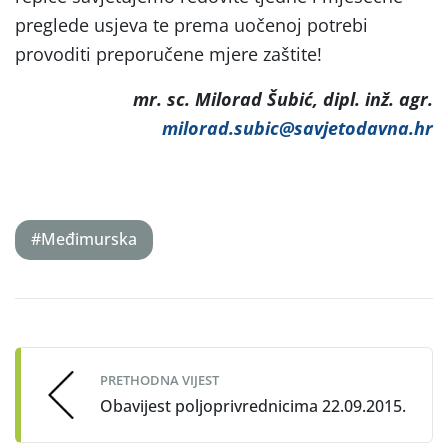
preglede usjeva te prema uočenoj potrebi
provoditi preporučene mjere zaštite!
mr. sc. Milorad Šubić, dipl. inž. agr.
milorad.subic@savjetodavna.hr
#Međimurska
Post
navigation
PRETHODNA VIJEST
Obavijest poljoprivrednicima 22.09.2015.