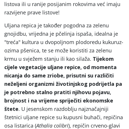
listova ili u ranije posijanim rokovima već imaju
razvijene prave listove!
Uljana repica je također pogodna za zelenu
gnojidbu, vrijedna je pčelinja ispaša, idealna je
"treća" kultura u dvopoljnom plodoredu kukuruz-
ozima pšenica, te se može koristiti za zelenu
krmu u svježem stanju ili kao silaža.
Tijekom
cijele vegetacije uljane repice, od momenta
nicanja do same zriobe, prisutni su različiti
neželjeni organizmi životinjskog podrijetla pa
je potrebno stalno pratiti njihovu pojavu,
brojnost i na vrijeme spriječiti ekonomske
štete
. U jesenskom razdoblju najznačajniji
štetnici uljane repice su kupusni buhači, repičina
osa listarica (
Athalia
colibri
), repičin crveno-glavi