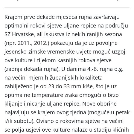
Krajem prve dekade mjeseca rujna završavaju
optimalni rokovi sjetve uljane repice na području
SZ Hrvatske, ali iskustva iz nekih ranijih sezona
(npr. 2011., 2012.) pokazuju da je uz povoljne
jesensko-zimske vremenske uvjete moguć uzgoj
ove kulture i tijekom kasnijih rokova sjetve
(zadnja dekada rujna). U danima 4.-6. rujna o.g.
na većini mjernih županijskih lokaliteta
zabilježeno je od 23 do 33 mm kiše, što je uz
optimalne temperature zraka omogućilo brzo
klijanje i nicanje uljane repice. Nove oborine
najavljuju se krajem ovog tjedna (moguće u petak
i/ili subotu). Ovisno o rokovima sjetve na većini
se polja usjevi ove kulture nalaze u stadiju kličnih