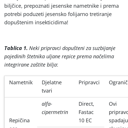
biljčice, prepoznati jesenske nametnike i prema
potrebi poduzeti jesensko folijarno tretiranje
dopuštenim insekticidima!
Tablica 1.
Neki pripravci dopušteni za suzbijanje
pojedinih štetnika uljane repice prema načelima
integrirane zaštite bilja
:
Nametnik
Djelatne
Pripravci
Ogranič
tvari
alfa-
Direct,
Ovi
cipermetrin
Fastac
pripravc
Repičina
10 EC
spadaju