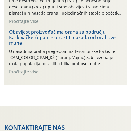
Prije nešto više od tri tjedna (15.7.), te ponovno prije
deset dana (28.7.) uputili smo obavijesti vlasnicima
plantažnih nasada oraha i pojedinačnih stabla o početku
leta i ovogodišnjoj potrebi usmjerenog suzbijanja
Pročitajte više
orahove muhe (Rhagoletis completa)! Već dvanaest dana
traje drugi ovogodišnji “toplinski udar”, koji naročito
Obavijest proizvođačima oraha sa području
Karlovačke županije o zaštiti nasada od orahove
izražen zadnja šest dana (31.7.-05.8.), jer najviše
muhe
temperature zraka svakodnevno […]
U nasadima oraha pregledom na feromonske lovke, te
CAM_COLOR_ORAH_KŽ (Turanj, Vojnić) zabilježena je
mala populacija odraslih oblika orahove muhe
(Rhagoletis completa). Niska brojnost može se objasniti
Pročitajte više
činjenicom da je riječ o mladim nasadima s vrlo malim
urodom, što je povezano i s manjim brojem prezimjelih
jedinki. U starijim nasadima, na žutim ljepljivim Rebell
pločama s […]
KONTAKTIRAJTE NAS