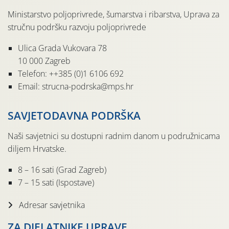
Ministarstvo poljoprivrede, šumarstva i ribarstva, Uprava za
stručnu podršku razvoju poljoprivrede
Ulica Grada Vukovara 78
10 000 Zagreb
Telefon: ++385 (0)1 6106 692
Email: strucna-podrska@mps.hr
SAVJETODAVNA PODRŠKA
Naši savjetnici su dostupni radnim danom u podružnicama
diljem Hrvatske.
8 – 16 sati (Grad Zagreb)
7 – 15 sati (Ispostave)
Adresar savjetnika
ZA DJELATNIKE UPRAVE