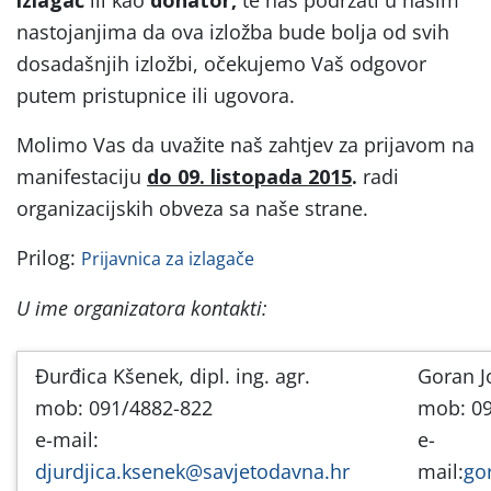
izlagač
ili kao
donator,
te nas podržati u našim
nastojanjima da ova izložba bude bolja od svih
dosadašnjih izložbi, očekujemo Vaš odgovor
putem pristupnice ili ugovora.
Molimo Vas da uvažite naš zahtjev za prijavom na
manifestaciju
do 09. listopada 2015
.
radi
organizacijskih obveza sa naše strane.
Prilog:
Prijavnica za izlagače
U ime organizatora kontakti:
Đurđica Kšenek, dipl. ing. agr.
Goran Jo
mob: 091/4882-822
mob: 09
e-mail:
e-
djurdjica.ksenek@savjetodavna.hr
mail:
go