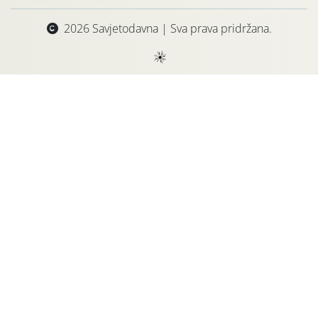
2026 Savjetodavna | Sva prava pridržana.