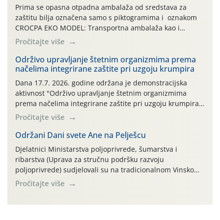
Prima se opasna otpadna ambalaža od sredstava za
zaštitu bilja označena samo s piktogramima i oznakom
CROCPA EKO MODEL: Transportna ambalaža kao i
ambalaža drugih proizvoda koji nisu sredstva za zaštitu
Pročitajte više
bilja (npr. ambalaža od mineralnih gnojiva,) se ne
prihvaća. Korisnicima je osiguran besplatni povrat
Održivo upravljanje štetnim organizmima prema
načelima integrirane zaštite pri uzgoju krumpira
prazne ambalaže isključivo ovih tvrtki: AGROCHEM-MAKS,
AGRONOM, ALBAUGH TKI* (PINUS […]
Dana 17.7. 2026. godine održana je demonstracijska
aktivnost "Održivo upravljanje štetnim organizmima
prema načelima integrirane zaštite pri uzgoju krumpira"
na pokusnom polju "Poredje", kraj naselja Belica (ARKOD
Pročitajte više
parcela ID 2445031) (središnji dio Međimurske županije).
Održani Dani svete Ane na Pelješcu
Djelatnici Ministarstva poljoprivrede, šumarstva i
ribarstva (Uprava za stručnu podršku razvoju
poljoprivrede) sudjelovali su na tradicionalnom Vinskom
forumu, održanom 24.07.2026. godine u Domu vinarske
Pročitajte više
tradicije u Putnikovićima na poluotoku Pelješcu, u
organizaciji PZ Putniković, Zadružni savez Dalmacije,
Udruga Dalmika i općina Ston. Manifestacija, koja se već