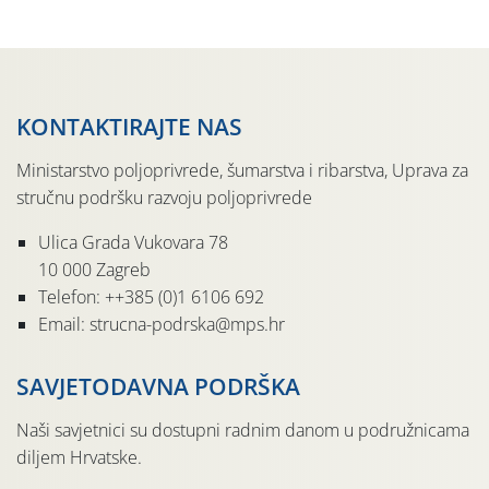
sedmu godinu zaredom održava u sklopu proslave Dana
svete […]
KONTAKTIRAJTE NAS
Ministarstvo poljoprivrede, šumarstva i ribarstva, Uprava za
stručnu podršku razvoju poljoprivrede
Ulica Grada Vukovara 78
10 000 Zagreb
Telefon: ++385 (0)1 6106 692
Email: strucna-podrska@mps.hr
SAVJETODAVNA PODRŠKA
Naši savjetnici su dostupni radnim danom u podružnicama
diljem Hrvatske.