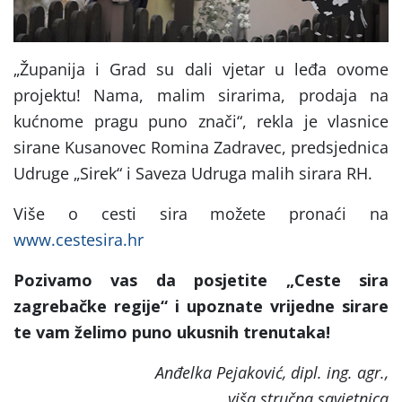
„Županija i Grad su dali vjetar u leđa ovome
projektu! Nama, malim sirarima, prodaja na
kućnome pragu puno znači“, rekla je vlasnice
sirane Kusanovec Romina Zadravec, predsjednica
Udruge „Sirek“ i Saveza Udruga malih sirara RH.
Više o cesti sira možete pronaći na
www.cestesira.hr
Pozivamo vas da posjetite „Ceste sira
zagrebačke regije“ i upoznate vrijedne sirare
te
vam želimo puno ukusnih trenutaka!
Anđelka Pejaković, dipl. ing. agr.,
viša stručna savjetnica