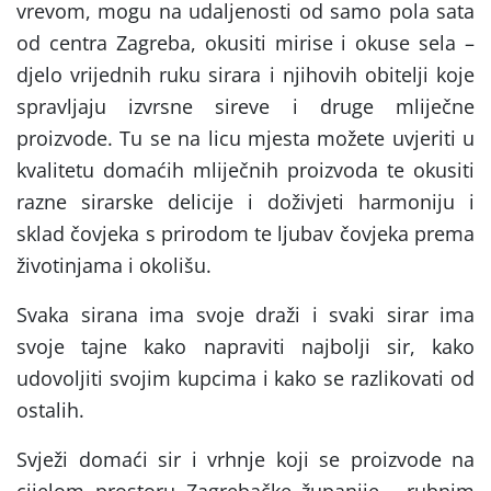
vrevom, mogu na udaljenosti od samo pola sata
od centra Zagreba, okusiti mirise i okuse sela –
djelo vrijednih ruku sirara i njihovih obitelji koje
spravljaju izvrsne sireve i druge mliječne
proizvode. Tu se na licu mjesta možete uvjeriti u
kvalitetu domaćih mliječnih proizvoda te okusiti
razne sirarske delicije i doživjeti harmoniju i
sklad čovjeka s prirodom te ljubav čovjeka prema
životinjama i okolišu.
Svaka sirana ima svoje draži i svaki sirar ima
svoje tajne kako napraviti najbolji sir, kako
udovoljiti svojim kupcima i kako se razlikovati od
ostalih.
Svježi domaći sir i vrhnje koji se proizvode na
cijelom prostoru Zagrebačke županije, rubnim