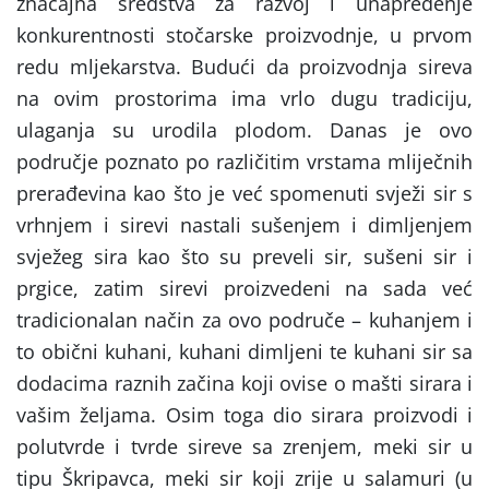
značajna sredstva za razvoj i unapređenje
konkurentnosti stočarske proizvodnje, u prvom
redu mljekarstva. Budući da proizvodnja sireva
na ovim prostorima ima vrlo dugu tradiciju,
ulaganja su urodila plodom. Danas je ovo
područje poznato po različitim vrstama mliječnih
prerađevina kao što je već spomenuti svježi sir s
vrhnjem i sirevi nastali sušenjem i dimljenjem
svježeg sira kao što su preveli sir, sušeni sir i
prgice, zatim sirevi proizvedeni na sada već
tradicionalan način za ovo područe – kuhanjem i
to obični kuhani, kuhani dimljeni te kuhani sir sa
dodacima raznih začina koji ovise o mašti sirara i
vašim željama. Osim toga dio sirara proizvodi i
polutvrde i tvrde sireve sa zrenjem, meki sir u
tipu Škripavca, meki sir koji zrije u salamuri (u