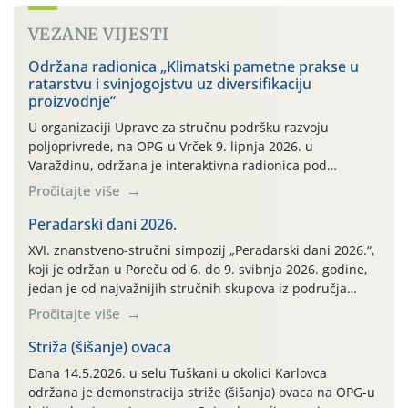
VEZANE VIJESTI
Održana radionica „Klimatski pametne prakse u
ratarstvu i svinjogojstvu uz diversifikaciju
proizvodnje“
U organizaciji Uprave za stručnu podršku razvoju
poljoprivrede, na OPG-u Vrček 9. lipnja 2026. u
Varaždinu, održana je interaktivna radionica pod
nazivom “Klimatski pametne prakse u ratarstvu i
Pročitajte više
svinjogojstvu uz diversifikaciju proizvodnje”. Radionica je
organizirana u sklopu međunarodnog projekta Climate
Peradarski dani 2026.
Farm Demo (CFD) te stručnih radnih skupina „Klima i
XVI. znanstveno-stručni simpozij „Peradarski dani 2026.“,
okoliš“ i „Ratarstvo“. Ovaj demonstracijski događaj, […]
koji je održan u Poreču od 6. do 9. svibnja 2026. godine,
jedan je od najvažnijih stručnih skupova iz područja
peradarstva u Hrvatskoj i široj regiji.
Pročitajte više
Striža (šišanje) ovaca
Dana 14.5.2026. u selu Tuškani u okolici Karlovca
održana je demonstracija striže (šišanja) ovaca na OPG-u