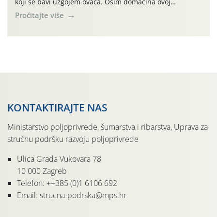
koji se bavi uzgojem ovaca. Osim domaćina ovoj
demonstraciji striže prisustvovalo je desetak
Pročitajte više
poljoprivrednika iz različitih dijelova Karlovačke županije.
Cilj ove edukativne prezentacije bio je na praktičan način
pokazati tehniku striže ovaca koja se jako dugo koristi u
cijelom […]
KONTAKTIRAJTE NAS
Ministarstvo poljoprivrede, šumarstva i ribarstva, Uprava za
stručnu podršku razvoju poljoprivrede
Ulica Grada Vukovara 78
10 000 Zagreb
Telefon: ++385 (0)1 6106 692
Email: strucna-podrska@mps.hr