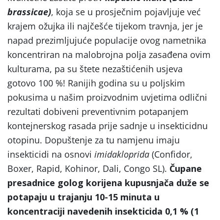
brassicae)
, koja se u prosječnim pojavljuje već
krajem ožujka ili najčešće tijekom travnja, jer je
napad prezimljujuće populacije ovog nametnika
koncentriran na malobrojna polja zasađena ovim
kulturama, pa su štete nezaštićenih usjeva
gotovo 100 %! Ranijih godina su u poljskim
pokusima u našim proizvodnim uvjetima odlični
rezultati dobiveni preventivnim potapanjem
kontejnerskog rasada prije sadnje u insekticidnu
otopinu. Dopuštenje za tu namjenu imaju
insekticidi na osnovi
imidakloprida
(Confidor,
Boxer, Rapid, Kohinor, Dali, Congo SL).
Čupane
presadnice golog korijena kupusnjača duže se
potapaju u trajanju 10-15 minuta u
koncentraciji navedenih insekticida 0,1 % (1