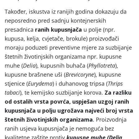
Također, iskustva iz ranijih godina dokazuju da
neposredno pred sadnju kontejnerskih
presadnica
ranih kupusnjača
u polje (npr.
kupusa, kelja, cvjetače, brokule) proizvođači
moraju poduzeti preventivne mjere za suzbijanje
štetnih životinjskih organizama npr. kupusne
muhe (
Delia
), kupusnih buhača (
Phyllotreta
),
kupusne brašnene uši (
Brevicoryne
), kupusne
stjenice (
Eurydema
) i duhanovog tripsa (
Thrips
tabaci
), te kemijsko suzbijanje korova.
Za razliku
od ostalih vrsta povrća, uspješan uzgoj ranih
kupusnjača u polju ugrožava najveći broj vrsta
štetnih životinjskih organizama
. Proizvodnja
ranih usjeva kupusnjača je nemoguća bez
kvalitetne zaštite protiv
kupusne muhe (Delia