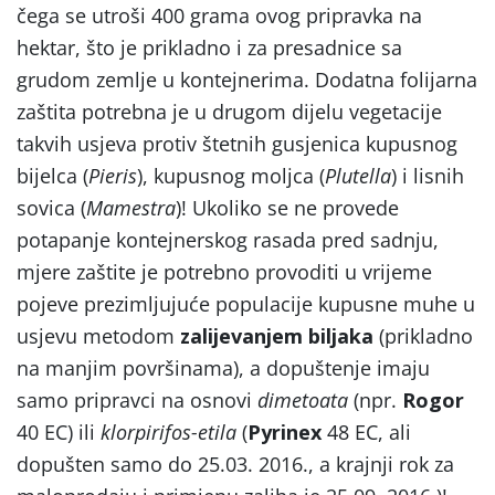
čega se utroši 400 grama ovog pripravka na
hektar, što je prikladno i za presadnice sa
grudom zemlje u kontejnerima. Dodatna folijarna
zaštita potrebna je u drugom dijelu vegetacije
takvih usjeva protiv štetnih gusjenica kupusnog
bijelca (
Pieris
), kupusnog moljca (
Plutella
) i lisnih
sovica (
Mamestra
)! Ukoliko se ne provede
potapanje kontejnerskog rasada pred sadnju,
mjere zaštite je potrebno provoditi u vrijeme
pojeve prezimljujuće populacije kupusne muhe u
usjevu metodom
zalijevanjem biljaka
(prikladno
na manjim površinama), a dopuštenje imaju
samo pripravci na osnovi
dimetoata
(npr.
Rogor
40 EC) ili
klorpirifos-etila
(
Pyrinex
48 EC, ali
dopušten samo do 25.03. 2016., a krajnji rok za