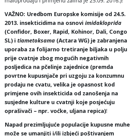
maloprodaju i primjenu zaliha je 25.09. 2016.)!
VAŽNO: Uredbom Europske komisije od 24.5.
2013. insekticidima na osnovi
imidakloprida
(Confidor, Boxer, Rapid, Kohinor, Dali, Congo
SL) i
tiametoksama
(Actara WG) je zabranjena
uporaba za folijarno tretiranje biljaka u polju
prije cvatnje zbog mogućih negativnih
posljedica na pčelinje zajednice (premda
povrtne kupusnjače pri uzgoju za konzumnu
prodaju ne cvatu, velika je opasnost kod
primjene ovih insekticida od zanošenja na
susjedne kulture u cvatnji koje posjećuju
oprašivači – npr. voćke, uljana repica)
!
Napad prezimljujuće populacije kupusne muhe
može se umanjiti i/ili izbjeći poštivanjem