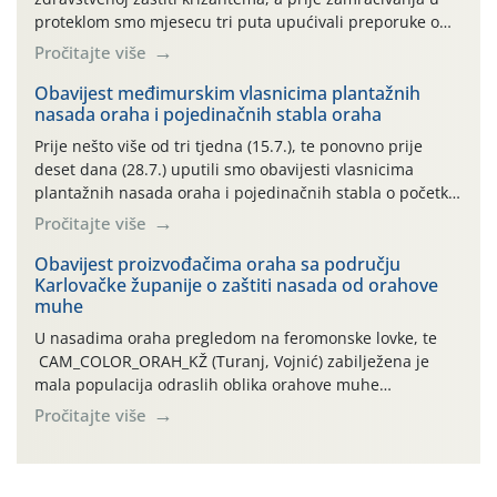
proteklom smo mjesecu tri puta upućivali preporuke o
preventivnim mjerama zaštite krizantema od najčešćih
Pročitajte više
uzročnika bolesti, štetnika i fito-fagnih grinja (23.7., 14.7.,
06.7.)! Na početku ovog mjeseca je zabilježeno je
Obavijest međimurskim vlasnicima plantažnih
nasada oraha i pojedinačnih stabla oraha
povijesno i ekstremno vruće meteorološko razdoblje, uz
najviše temperature […]
Prije nešto više od tri tjedna (15.7.), te ponovno prije
deset dana (28.7.) uputili smo obavijesti vlasnicima
plantažnih nasada oraha i pojedinačnih stabla o početku
leta i ovogodišnjoj potrebi usmjerenog suzbijanja
Pročitajte više
orahove muhe (Rhagoletis completa)! Već dvanaest dana
traje drugi ovogodišnji “toplinski udar”, koji naročito
Obavijest proizvođačima oraha sa području
Karlovačke županije o zaštiti nasada od orahove
izražen zadnja šest dana (31.7.-05.8.), jer najviše
muhe
temperature zraka svakodnevno […]
U nasadima oraha pregledom na feromonske lovke, te
CAM_COLOR_ORAH_KŽ (Turanj, Vojnić) zabilježena je
mala populacija odraslih oblika orahove muhe
(Rhagoletis completa). Niska brojnost može se objasniti
Pročitajte više
činjenicom da je riječ o mladim nasadima s vrlo malim
urodom, što je povezano i s manjim brojem prezimjelih
jedinki. U starijim nasadima, na žutim ljepljivim Rebell