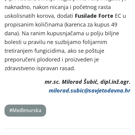
naknadno, nakon nicanja i početnog rasta
uskolisnatih korova, dodati
Fusilade
Forte
EC u
propisanim količinama (karenca za kupus 49
dana). Na ranim kupusnjačama u polju biljne
bolesti u pravilu ne suzbijamo folijarnim
tretiranjem fungicidima, ako se poštuje
preporučeni plodored i proizveden je
zdravstveno ispravan rasad.
mr.sc. Milorad Šubić, dipl.inž.agr.
milorad.subic@savjetodavna.hr
#Međimurska
Post