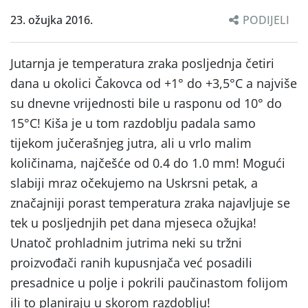
23. ožujka 2016.
PODIJELI
Jutarnja je temperatura zraka posljednja četiri
dana u okolici Čakovca od +1° do +3,5°C a najviše
su dnevne vrijednosti bile u rasponu od 10° do
15°C! Kiša je u tom razdoblju padala samo
tijekom jučerašnjeg jutra, ali u vrlo malim
količinama, najčešće od 0.4 do 1.0 mm! Mogući
slabiji mraz očekujemo na Uskrsni petak, a
značajniji porast temperatura zraka najavljuje se
tek u posljednjih pet dana mjeseca ožujka!
Unatoč prohladnim jutrima neki su tržni
proizvođači ranih kupusnjača već posadili
presadnice u polje i pokrili paučinastom folijom
ili to planiraju u skorom razdoblju!