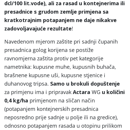
dcl/100 lit.vode), ali za rasad u kontejnerima ili
presadnice s grudom zemlje primjena sa
kratkotrajnim potapanjem ne daje nikakve
zadovoljavajuće rezultate
!
Navedenom mjerom zaštite pri sadnji čupanih
presadnica golog korijena se postiže
ravnomjerna zaštita protiv pet kategorije
nametnika: kupusne muhe, kupusnih buhača,
brašnene kupusne uši, kupusne stjenice i
duhanovog tripsa.
Samo u brokuli dopuštenje
za primjenu ima i pripravak
Actara
WG
u količini
0,4 kg/ha
primjenom na sličan način
(potapanjem kontejnerskih presadnica
neposredno prije sadnje u polje ili na gredice),
odnosno potapanjem rasada u otopinu prilikom