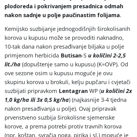
plodoreda i pokrivanjem presadnica odmah
nakon sadnje u polje paučinastim folijama
.
Kemijsko suzbijanje jednogodišnjih širokolisanih
korova u kupusu može se provoditi naknadno,
10-tak dana nakon presađivanje biljaka u polje
primjenom herbicida
Butisan
-S
u količini 2-2,5
lit./ha
(dopuštenje samo u kupusu) (K=OVP). Od
ove sezone osim u kupusu moguće je ovu
skupinu korova u brokuli, kelju pupčaru i cvjetači
suzbijati pripravkom
Lentagran
WP (
u količini 2x
1,0 kg/ha ili 3x 0,5 kg/ha
) (najkasnije 3-4 tjedna
nakon presađivanja u polje). Ovaj pripravak
prvenstveno suzbija širokolisne sjemenske
korove, a prema potrebi protiv travnih korova
(npr. koštan, svračja noga, pirika i sl.) moguće je